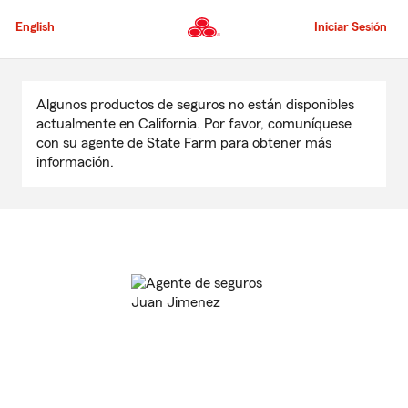
Pasar
al
English
Iniciar Sesión
contenido
principal
Comienzo
del
Algunos productos de seguros no están disponibles
contenido
actualmente en California. Por favor, comuníquese
principal
con su agente de State Farm para obtener más
información.