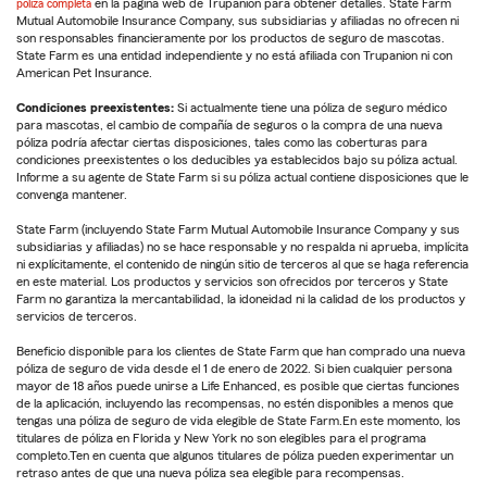
póliza completa
en la página web de Trupanion para obtener detalles. State Farm
Mutual Automobile Insurance Company, sus subsidiarias y afiliadas no ofrecen ni
son responsables financieramente por los productos de seguro de mascotas.
State Farm es una entidad independiente y no está afiliada con Trupanion ni con
American Pet Insurance.
Condiciones preexistentes:
Si actualmente tiene una póliza de seguro médico
para mascotas, el cambio de compañía de seguros o la compra de una nueva
póliza podría afectar ciertas disposiciones, tales como las coberturas para
condiciones preexistentes o los deducibles ya establecidos bajo su póliza actual.
Informe a su agente de State Farm si su póliza actual contiene disposiciones que le
convenga mantener.
State Farm (incluyendo State Farm Mutual Automobile Insurance Company y sus
subsidiarias y afiliadas) no se hace responsable y no respalda ni aprueba, implícita
ni explícitamente, el contenido de ningún sitio de terceros al que se haga referencia
en este material. Los productos y servicios son ofrecidos por terceros y State
Farm no garantiza la mercantabilidad, la idoneidad ni la calidad de los productos y
servicios de terceros.
Beneficio disponible para los clientes de State Farm que han comprado una nueva
póliza de seguro de vida desde el 1 de enero de 2022. Si bien cualquier persona
mayor de 18 años puede unirse a Life Enhanced, es posible que ciertas funciones
de la aplicación, incluyendo las recompensas, no estén disponibles a menos que
tengas una póliza de seguro de vida elegible de State Farm.En este momento, los
titulares de póliza en Florida y New York no son elegibles para el programa
completo.Ten en cuenta que algunos titulares de póliza pueden experimentar un
retraso antes de que una nueva póliza sea elegible para recompensas.