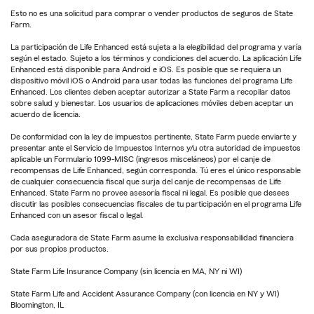
Esto no es una solicitud para comprar o vender productos de seguros de State
Farm.
La participación de Life Enhanced está sujeta a la elegibilidad del programa y varía
según el estado. Sujeto a los términos y condiciones del acuerdo. La aplicación Life
Enhanced está disponible para Android e iOS. Es posible que se requiera un
dispositivo móvil iOS o Android para usar todas las funciones del programa Life
Enhanced. Los clientes deben aceptar autorizar a State Farm a recopilar datos
sobre salud y bienestar. Los usuarios de aplicaciones móviles deben aceptar un
acuerdo de licencia.
De conformidad con la ley de impuestos pertinente, State Farm puede enviarte y
presentar ante el Servicio de Impuestos Internos y/u otra autoridad de impuestos
aplicable un Formulario 1099-MISC (ingresos misceláneos) por el canje de
recompensas de Life Enhanced, según corresponda. Tú eres el único responsable
de cualquier consecuencia fiscal que surja del canje de recompensas de Life
Enhanced. State Farm no provee asesoría fiscal ni legal. Es posible que desees
discutir las posibles consecuencias fiscales de tu participación en el programa Life
Enhanced con un asesor fiscal o legal.
Cada aseguradora de State Farm asume la exclusiva responsabilidad financiera
por sus propios productos.
State Farm Life Insurance Company (sin licencia en MA, NY ni WI)
State Farm Life and Accident Assurance Company (con licencia en NY y WI)
Bloomington, IL