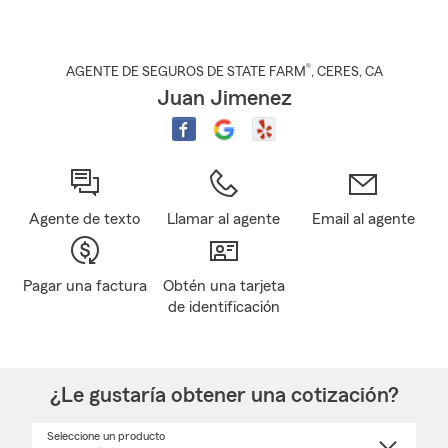
®
AGENTE DE SEGUROS DE STATE FARM
,
CERES
, CA
Juan Jimenez
Agente de texto
Llamar al agente
Email al agente
Pagar una factura
Obtén una tarjeta
de identificación
¿Le gustaría obtener una cotización?
Seleccione un producto
Seleccione