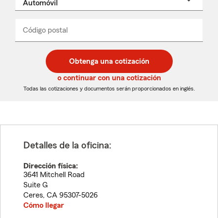
un
nombre
de
producto
del
Código postal
Ingresa
Ingresa
_____
menú
un
un
desplegable
código
código
postal
postal
Obtenga una cotización
de
de
5
5
o continuar con una cotización
dígitos
dígitos
Todas las cotizaciones y documentos serán proporcionados en inglés.
Detalles de la oficina:
Dirección física:
3641 Mitchell Road
Suite G
Ceres
,
CA
95307-5026
Cómo llegar