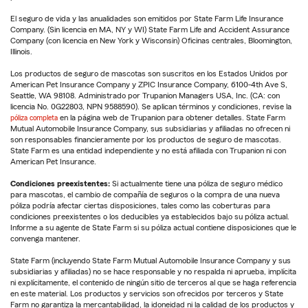
El seguro de vida y las anualidades son emitidos por State Farm Life Insurance
Company. (Sin licencia en MA, NY y WI) State Farm Life and Accident Assurance
Company (con licencia en New York y Wisconsin) Oficinas centrales, Bloomington,
Illinois.
Los productos de seguro de mascotas son suscritos en los Estados Unidos por
American Pet Insurance Company y ZPIC Insurance Company, 6100-4th Ave S,
Seattle, WA 98108. Administrado por Trupanion Managers USA, Inc. (CA: con
licencia No. 0G22803, NPN 9588590). Se aplican términos y condiciones, revise la
póliza completa
en la página web de Trupanion para obtener detalles. State Farm
Mutual Automobile Insurance Company, sus subsidiarias y afiliadas no ofrecen ni
son responsables financieramente por los productos de seguro de mascotas.
State Farm es una entidad independiente y no está afiliada con Trupanion ni con
American Pet Insurance.
Condiciones preexistentes:
Si actualmente tiene una póliza de seguro médico
para mascotas, el cambio de compañía de seguros o la compra de una nueva
póliza podría afectar ciertas disposiciones, tales como las coberturas para
condiciones preexistentes o los deducibles ya establecidos bajo su póliza actual.
Informe a su agente de State Farm si su póliza actual contiene disposiciones que le
convenga mantener.
State Farm (incluyendo State Farm Mutual Automobile Insurance Company y sus
subsidiarias y afiliadas) no se hace responsable y no respalda ni aprueba, implícita
ni explícitamente, el contenido de ningún sitio de terceros al que se haga referencia
en este material. Los productos y servicios son ofrecidos por terceros y State
Farm no garantiza la mercantabilidad, la idoneidad ni la calidad de los productos y