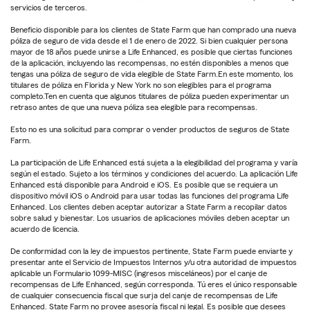
servicios de terceros.
Beneficio disponible para los clientes de State Farm que han comprado una nueva
póliza de seguro de vida desde el 1 de enero de 2022. Si bien cualquier persona
mayor de 18 años puede unirse a Life Enhanced, es posible que ciertas funciones
de la aplicación, incluyendo las recompensas, no estén disponibles a menos que
tengas una póliza de seguro de vida elegible de State Farm.En este momento, los
titulares de póliza en Florida y New York no son elegibles para el programa
completo.Ten en cuenta que algunos titulares de póliza pueden experimentar un
retraso antes de que una nueva póliza sea elegible para recompensas.
Esto no es una solicitud para comprar o vender productos de seguros de State
Farm.
La participación de Life Enhanced está sujeta a la elegibilidad del programa y varía
según el estado. Sujeto a los términos y condiciones del acuerdo. La aplicación Life
Enhanced está disponible para Android e iOS. Es posible que se requiera un
dispositivo móvil iOS o Android para usar todas las funciones del programa Life
Enhanced. Los clientes deben aceptar autorizar a State Farm a recopilar datos
sobre salud y bienestar. Los usuarios de aplicaciones móviles deben aceptar un
acuerdo de licencia.
De conformidad con la ley de impuestos pertinente, State Farm puede enviarte y
presentar ante el Servicio de Impuestos Internos y/u otra autoridad de impuestos
aplicable un Formulario 1099-MISC (ingresos misceláneos) por el canje de
recompensas de Life Enhanced, según corresponda. Tú eres el único responsable
de cualquier consecuencia fiscal que surja del canje de recompensas de Life
Enhanced. State Farm no provee asesoría fiscal ni legal. Es posible que desees