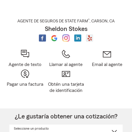
®
AGENTE DE SEGUROS DE STATE FARM
,
CARSON
, CA
Sheldon Stokes
Agente de texto
Llamar al agente
Email al agente
Pagar una factura
Obtén una tarjeta
de identificación
¿Le gustaría obtener una cotización?
Seleccione un producto
Seleccione