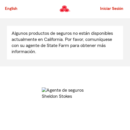
Pasar
al
English
Iniciar Sesión
contenido
principal
Comienzo
del
Algunos productos de seguros no están disponibles
contenido
actualmente en California. Por favor, comuníquese
principal
con su agente de State Farm para obtener más
información.