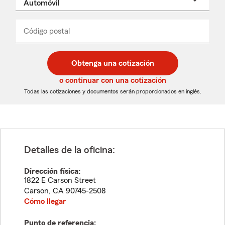
un
nombre
de
producto
del
Código postal
Ingresa
Ingresa
_____
menú
un
un
desplegable
código
código
postal
postal
Obtenga una cotización
de
de
5
5
o continuar con una cotización
dígitos
dígitos
Todas las cotizaciones y documentos serán proporcionados en inglés.
Detalles de la oficina:
Dirección física:
1822 E Carson Street
Carson
,
CA
90745-2508
Cómo llegar
Punto de referencia: