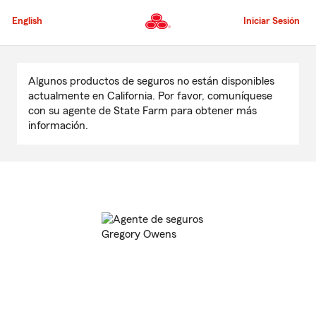
Pasar
al
English
Iniciar Sesión
contenido
principal
Comienzo
del
Algunos productos de seguros no están disponibles
contenido
actualmente en California. Por favor, comuníquese
principal
con su agente de State Farm para obtener más
información.