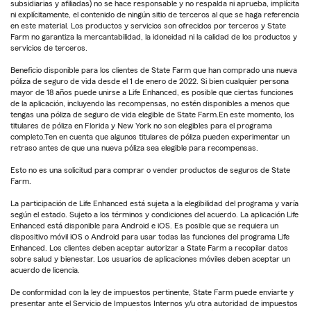
subsidiarias y afiliadas) no se hace responsable y no respalda ni aprueba, implícita
ni explícitamente, el contenido de ningún sitio de terceros al que se haga referencia
en este material. Los productos y servicios son ofrecidos por terceros y State
Farm no garantiza la mercantabilidad, la idoneidad ni la calidad de los productos y
servicios de terceros.
Beneficio disponible para los clientes de State Farm que han comprado una nueva
póliza de seguro de vida desde el 1 de enero de 2022. Si bien cualquier persona
mayor de 18 años puede unirse a Life Enhanced, es posible que ciertas funciones
de la aplicación, incluyendo las recompensas, no estén disponibles a menos que
tengas una póliza de seguro de vida elegible de State Farm.En este momento, los
titulares de póliza en Florida y New York no son elegibles para el programa
completo.Ten en cuenta que algunos titulares de póliza pueden experimentar un
retraso antes de que una nueva póliza sea elegible para recompensas.
Esto no es una solicitud para comprar o vender productos de seguros de State
Farm.
La participación de Life Enhanced está sujeta a la elegibilidad del programa y varía
según el estado. Sujeto a los términos y condiciones del acuerdo. La aplicación Life
Enhanced está disponible para Android e iOS. Es posible que se requiera un
dispositivo móvil iOS o Android para usar todas las funciones del programa Life
Enhanced. Los clientes deben aceptar autorizar a State Farm a recopilar datos
sobre salud y bienestar. Los usuarios de aplicaciones móviles deben aceptar un
acuerdo de licencia.
De conformidad con la ley de impuestos pertinente, State Farm puede enviarte y
presentar ante el Servicio de Impuestos Internos y/u otra autoridad de impuestos