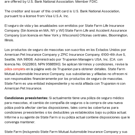
are offered by U.S. Bank National Association. Member FDIC.
The creditor and issuer of this credit card is U.S. Bank National Association,
pursuant to a license from Visa U.S.A. Inc.
El seguro de vida y las anualidades son emitidos por State Farm Life Insurance
Company. (Sin licencia en MA, NY y WI) State Farm Life and Accident Assurance
Company (con licencia en New York y Wisconsin) Oficinas centrales, Bloomington,
Illinois.
Los productos de seguro de mascotas son suscritos en los Estados Unidos por
American Pet Insurance Company y ZPIC Insurance Company, 6100-4th Ave S,
Seattle, WA 98108. Administrado por Trupanion Managers USA, Inc. (CA: con
licencia No. 0G22803, NPN 9588590). Se aplican términos y condiciones, revise la
póliza completa
en la página web de Trupanion para obtener detalles. State Farm
Mutual Automobile Insurance Company, sus subsidiarias y afiliadas no ofrecen ni
son responsables financieramente por los productos de seguro de mascotas.
State Farm es una entidad independiente y no está afiliada con Trupanion ni con
American Pet Insurance.
Condiciones preexistentes:
Si actualmente tiene una póliza de seguro médico
para mascotas, el cambio de compañía de seguros o la compra de una nueva
póliza podría afectar ciertas disposiciones, tales como las coberturas para
condiciones preexistentes o los deducibles ya establecidos bajo su póliza actual.
Informe a su agente de State Farm si su póliza actual contiene disposiciones que le
convenga mantener.
State Farm (incluyendo State Farm Mutual Automobile Insurance Company y sus