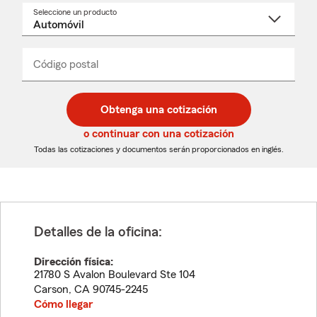
Seleccione un producto
Seleccione
un
nombre
de
producto
del
Código postal
Ingresa
Ingresa
_____
menú
un
un
desplegable
código
código
postal
postal
Obtenga una cotización
de
de
5
5
o continuar con una cotización
dígitos
dígitos
Todas las cotizaciones y documentos serán proporcionados en inglés.
Detalles de la oficina:
Dirección física:
21780 S Avalon Boulevard Ste 104
Carson
,
CA
90745-2245
Cómo llegar