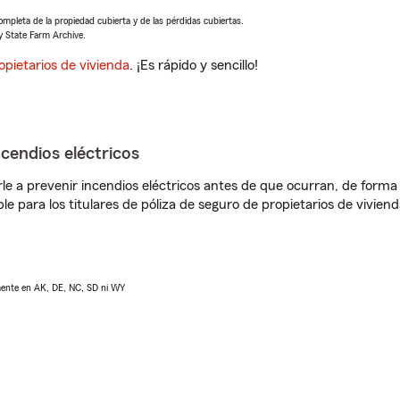
completa de la propiedad cubierta y de las pérdidas cubiertas.
y State Farm Archive.
opietarios de vivienda
. ¡Es rápido y sencillo!
ncendios eléctricos
e a prevenir incendios eléctricos antes de que ocurran, de forma 
le para los titulares de póliza de seguro de propietarios de vivie
lmente en AK, DE, NC, SD ni WY