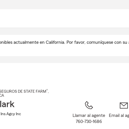
Pasar
al
contenido
principal
onibles actualmente en California. Por favor, comuníquese con s
®
SEGUROS DE STATE FARM
,
 CA
lark
 Ins Agcy Inc
Llamar al agente
Email al a
760-730-1686