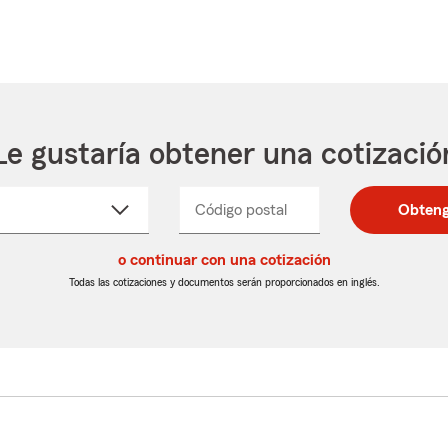
Le gustaría obtener una cotizació
cione
Código postal
Ingresa
Ingresa
Obteng
_____
un
un
re
código
código
cto
o continuar con una cotización
postal
postal
de
de
Todas las cotizaciones y documentos serán proporcionados en inglés.
egable
5
5
dígitos
dígitos