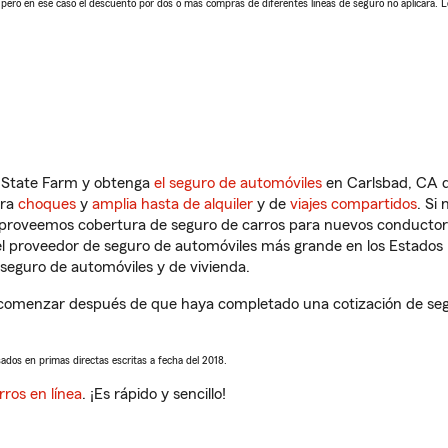
, pero en ese caso el descuento por dos o más compras de diferentes líneas de seguro no aplicará. 
n State Farm y obtenga
el seguro de automóviles
en Carlsbad, CA q
tra
choques
y
amplia hasta de alquiler
y de
viajes compartidos
. Si
s proveemos cobertura de seguro de carros para nuevos conductores
l proveedor de seguro de automóviles más grande en los Estados
seguro de automóviles y de vivienda.
 comenzar después de que haya completado una cotización de segur
sados en primas directas escritas a fecha del 2018.
rros en línea
. ¡Es rápido y sencillo!