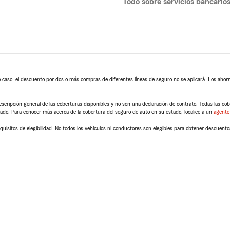
Todo sobre servicios bancario
 caso, el descuento por dos o más compras de diferentes líneas de seguro no se aplicará. Los ahorro
scripción general de las coberturas disponibles y no son una declaración de contrato. Todas las cober
tado. Para conocer más acerca de la cobertura del seguro de auto en su estado, localice a un
agente
quisitos de elegibilidad. No todos los vehículos ni conductores son elegibles para obtener descuento