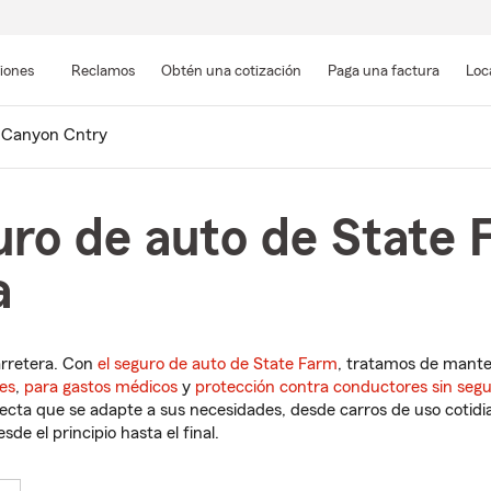
Pasar
al
siones
Reclamos
Obtén una cotización
Paga una factura
Loc
contenido
principal
Canyon Cntry
uro de auto de State
a
arretera. Con
el seguro de auto de State Farm
, tratamos de mant
es
,
para gastos médicos
y
protección contra conductores sin seg
cta que se adapte a sus necesidades, desde carros de uso cotidian
de el principio hasta el final.