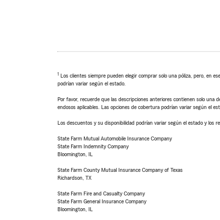
1
Los clientes siempre pueden elegir comprar solo una póliza, pero, en ese
podrían variar según el estado.
Por favor, recuerde que las descripciones anteriores contienen solo una de
endosos aplicables. Las opciones de cobertura podrían variar según el es
Los descuentos y su disponibilidad podrían variar según el estado y los re
State Farm Mutual Automobile Insurance Company
State Farm Indemnity Company
Bloomington, IL
State Farm County Mutual Insurance Company of Texas
Richardson, TX
State Farm Fire and Casualty Company
State Farm General Insurance Company
Bloomington, IL