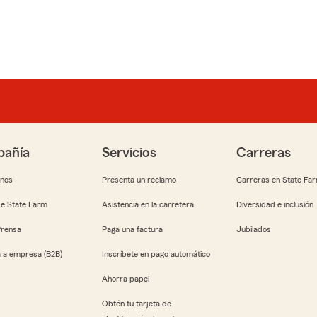
añía
Servicios
Carreras
anos
Presenta un reclamo
Carreras en State Fa
e State Farm
Asistencia en la carretera
Diversidad e inclusión
Prensa
Paga una factura
Jubilados
 a empresa (B2B)
Inscríbete en pago automático
Ahorra papel
Obtén tu tarjeta de