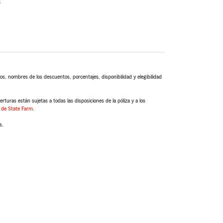
s
s, nombres de los descuentos, porcentajes, disponibilidad y elegibilidad
turas están sujetas a todas las disposiciones de la póliza y a los
 de State Farm
.
s.