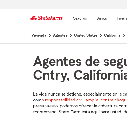
Seguros
Banca
Inver
Comienzo
Vivienda
Agentes
United States
California
del
contenido
principal
Agentes de seg
Cntry, Californi
La vida nunca se detiene, especialmente en la c
como
responsabilidad civil
,
amplia
,
contra choqu
presupuesto, podemos ofrecer la cobertura corre
todoterreno. State Farm está aquí para usted, des