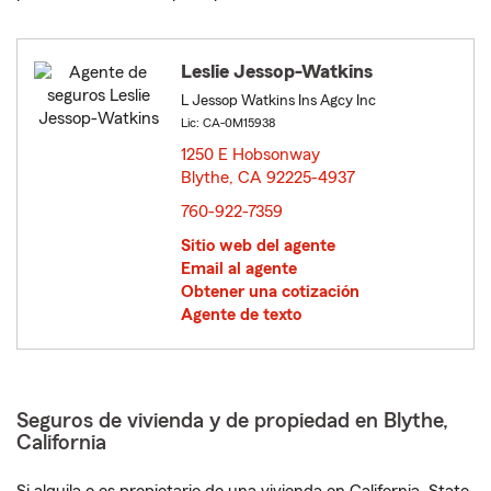
Leslie Jessop-Watkins
L Jessop Watkins Ins Agcy Inc
Lic: CA-0M15938
1250 E Hobsonway
Blythe, CA 92225-4937
opens in new window
760-922-7359
Sitio web del agente
Email al agente
Obtener una cotización
Agente de texto
Seguros de vivienda y de propiedad en Blythe,
California