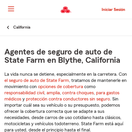
Pasar
al
Iniciar Sesión
contenido
principal
Comienzo
California
del
contenido
principal
Agentes de seguro de auto de
State Farm en Blythe, California
La vida nunca se detiene, especialmente en la carretera. Con
el seguro de auto de State Farm
, tratamos de mantenerle en
movimiento con
opciones de cobertura
como
responsabilidad civil
,
amplia
,
contra choques
,
para gastos
médicos
y
protección contra conductores sin seguro
. Sin
importar cuál sea su vehículo o su presupuesto, podemos
ofrecer la cobertura correcta que se adapte a sus
necesidades, desde carros de uso cotidiano hasta clásicos,
motocicletas y vehículos todoterreno. State Farm está aquí
para usted, desde el principio hasta el final.