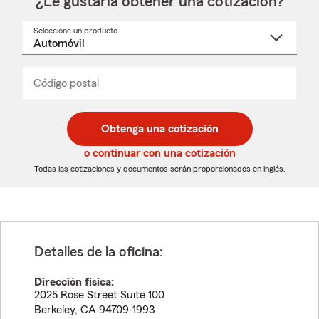
¿Le gustaría obtener una cotización?
Seleccione un producto
Seleccione
un
nombre
de
producto
del
Código postal
Ingresa
Ingresa
_____
menú
un
un
desplegable
código
código
postal
postal
Obtenga una cotización
de
de
5
5
o continuar con una cotización
dígitos
dígitos
Todas las cotizaciones y documentos serán proporcionados en inglés.
Detalles de la oficina:
Dirección física:
2025 Rose Street Suite 100
Berkeley
,
CA
94709-1993