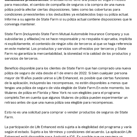
para mascotas, el cambio de compañía de seguros o la compra de una nueva
póliza podría afectar ciertas disposiciones, tales como las coberturas para
condiciones preexistentes o los deducibles ya establecidos bajo su póliza actual.
Informe a su agente de State Farm si su póliza actual contiene disposiciones que le
convenga mantener.
State Farm (incluyendo State Farm Mutual Automobile Insurance Company y sus
subsidiarias y afiliadas) no se hace responsable y no respalda ni aprueba, implícita
ni explícitamente, el contenido de ningún sitio de terceros al que se haga referencia
en este material. Los productos y servicios son ofrecidos por terceros y State
Farm no garantiza la mercantabilidad, la idoneidad ni la calidad de los productos y
servicios de terceros.
Beneficio disponible para los clientes de State Farm que han comprado una nueva
póliza de seguro de vida desde el 1 de enero de 2022. Si bien cualquier persona
mayor de 18 años puede unirse a Life Enhanced, es posible que ciertas funciones
de la aplicación, incluyendo las recompensas, no estén disponibles a menos que
tengas una póliza de seguro de vida elegible de State Farm.En este momento, los
titulares de póliza en Florida y New York no son elegibles para el programa
completo.Ten en cuenta que algunos titulares de póliza pueden experimentar un
retraso antes de que una nueva póliza sea elegible para recompensas.
Esto no es una solicitud para comprar o vender productos de seguros de State
Farm.
La participación de Life Enhanced está sujeta a la elegibilidad del programa y varía
según el estado. Sujeto a los términos y condiciones del acuerdo. La aplicación Life
Enhanced está disponible para Android e iOS. Es posible que se requiera un