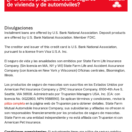
Divulgaciones
Installment loans are offered by U.S. Bank National Association. Deposit products
are offered by U.S. Bank National Association. Member FDIC.
The creditor and issuer of this credit card is U.S. Bank National Association,
pursuant to a license from Visa U.S.A. Inc.
El seguro de vida y las anualidades son emitidos por State Farm Life Insurance
Company. (Sin licencia en MA, NY y WI) State Farm Life and Accident Assurance
Company (con licencia en New York y Wisconsin) Oficinas centrales, Bloomington,
Illinois.
Los productos de seguro de mascotas son suscritos en los Estados Unidos por
American Pet Insurance Company y ZPIC Insurance Company, 6100-4th Ave S,
Seattle, WA 98108. Administrado por Trupanion Managers USA, Inc. (CA: con
licencia No. 0G22803, NPN 9588590). Se aplican términos y condiciones, revise la
póliza completa
en la página web de Trupanion para obtener detalles. State Farm
Mutual Automobile Insurance Company, sus subsidiarias y afiliadas no ofrecen ni
son responsables financieramente por los productos de seguro de mascotas.
State Farm es una entidad independiente y no está afiliada con Trupanion ni con
American Pet Insurance.
Condiciones preexistentes:
Si actualmente tiene una póliza de seguro médico