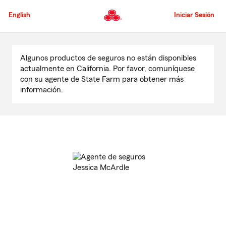
Pasar
al
English
Iniciar Sesión
contenido
principal
Comienzo
del
Algunos productos de seguros no están disponibles
contenido
actualmente en California. Por favor, comuníquese
principal
con su agente de State Farm para obtener más
información.