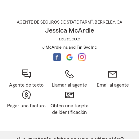
®
AGENTE DE SEGUROS DE STATE FARM
,
BERKELEY
, CA
Jessica McArdle
ChFC®
,
CLU®
J McArdle Ins and Fin Svc Inc
Agente de texto
Llamar al agente
Email al agente
Pagar una factura
Obtén una tarjeta
de identificación