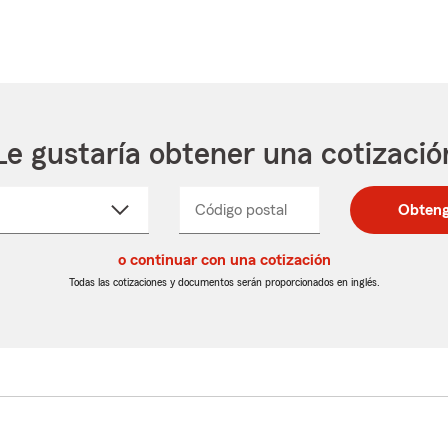
Le gustaría obtener una cotizació
cione
Código postal
Ingresa
Ingresa
Obteng
_____
un
un
re
código
código
cto
o continuar con una cotización
postal
postal
de
de
Todas las cotizaciones y documentos serán proporcionados en inglés.
egable
5
5
dígitos
dígitos