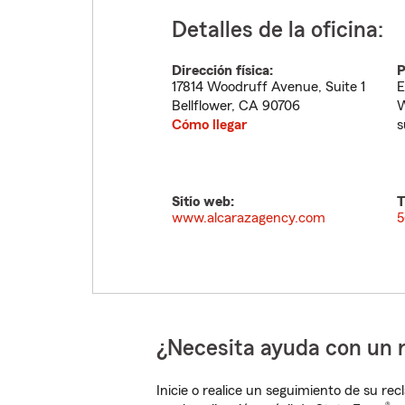
Detalles de la oficina:
Dirección física:
P
17814 Woodruff Avenue, Suite 1
E
Bellflower
,
CA
90706
W
Cómo llegar
s
Sitio web:
T
www.alcarazagency.com
5
¿Necesita ayuda con un 
Inicie o realice un seguimiento de su rec