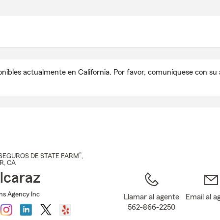
Pasar
al
contenido
principal
onibles actualmente en California. Por favor, comuníquese con s
®
SEGUROS DE STATE FARM
,
R
, CA
lcaraz
Ins Agency Inc
Llamar al agente
Email al a
562-866-2250