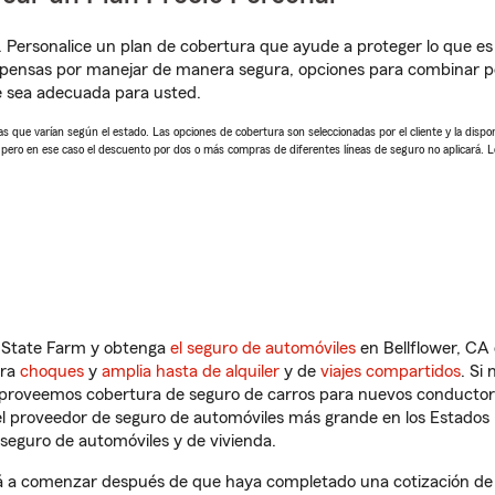
. Personalice un plan de cobertura que ayude a proteger lo que es 
pensas por manejar de manera segura, opciones para combinar pó
e sea adecuada para usted.
 que varían según el estado. Las opciones de cobertura son seleccionadas por el cliente y la disponib
, pero en ese caso el descuento por dos o más compras de diferentes líneas de seguro no aplicará. 
n State Farm y obtenga
el seguro de automóviles
en Bellflower, CA 
tra
choques
y
amplia hasta de alquiler
y de
viajes compartidos
. Si
s proveemos cobertura de seguro de carros para nuevos conductores
l proveedor de seguro de automóviles más grande en los Estados
seguro de automóviles y de vivienda.
á a comenzar después de que haya completado una cotización de se