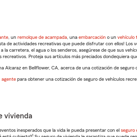
ante
, un
remolque de acampada
, una
embarcación
o un
vehículo 
ista de actividades recreativas que puede disfrutar con ellos! Los 
a la carretera, el agua o los senderos, asegúrese de que sus vehí
 recreativos. Proteja sus artículos más preciados dondequiera qu
 Alcaraz en Bellflower, CA, acerca de una cotización de seguro d
n agente
para obtener una cotización de seguro de vehículos recre
e vivienda
eventos inesperados que la vida le pueda presentar con el
seguro 
1
 está cubierto?
Su seguro de vivienda le garantiza que puede rep