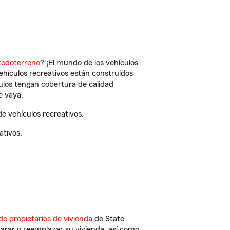
todoterreno
? ¡El mundo de los vehículos
vehículos recreativos están construidos
culos tengan cobertura de calidad
e vaya.
e vehículos recreativos.
ativos.
de propietarios de vivienda
de State
arar o reemplazar su vivienda, así como