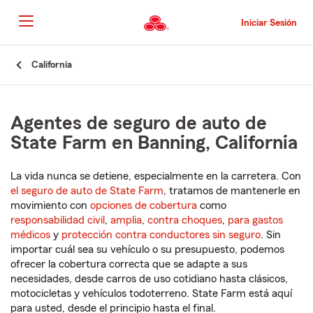
Pasar
al
Iniciar Sesión
contenido
principal
Comienzo
California
del
contenido
principal
Agentes de seguro de auto de
State Farm en Banning, California
La vida nunca se detiene, especialmente en la carretera. Con
el seguro de auto de State Farm
, tratamos de mantenerle en
movimiento con
opciones de cobertura
como
responsabilidad civil
,
amplia
,
contra choques
,
para gastos
médicos
y
protección contra conductores sin seguro
. Sin
importar cuál sea su vehículo o su presupuesto, podemos
ofrecer la cobertura correcta que se adapte a sus
necesidades, desde carros de uso cotidiano hasta clásicos,
motocicletas y vehículos todoterreno. State Farm está aquí
para usted, desde el principio hasta el final.