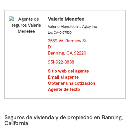
Valerie Menefee
Valerie Menefee Ins Agcy Inc
Lic: CA-0I67530
3559 W. Ramsey St.
D1
Banning, CA 92220
opens in new window
951-922-3838
Sitio web del agente
Email al agente
Obtener una cotización
Agente de texto
Seguros de vivienda y de propiedad en Banning,
California