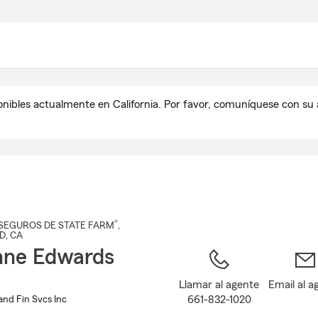
Pasar
al
contenido
principal
onibles actualmente en California. Por favor, comuníquese con s
®
SEGUROS DE STATE FARM
,
D
, CA
nne Edwards
Llamar al agente
Email al a
661-832-1020
and Fin Svcs Inc