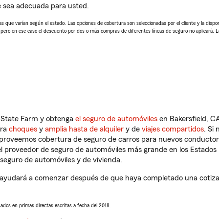
e sea adecuada para usted.
 que varían según el estado. Las opciones de cobertura son seleccionadas por el cliente y la disponib
, pero en ese caso el descuento por dos o más compras de diferentes líneas de seguro no aplicará. 
n State Farm y obtenga
el seguro de automóviles
en Bakersfield, CA
tra
choques
y
amplia hasta de alquiler
y de
viajes compartidos
. Si
s proveemos cobertura de seguro de carros para nuevos conductores
l proveedor de seguro de automóviles más grande en los Estados
seguro de automóviles y de vivienda.
ayudará a comenzar después de que haya completado una cotizaci
sados en primas directas escritas a fecha del 2018.