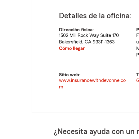
Detalles de la oficina:
Dirección física:
P
1502 Mill Rock Way Suite 170
F
Bakersfield
,
CA
93311-1363
u
Cómo llegar
M
P
Sitio web:
T
www.insurancewithdevonne.co
6
m
¿Necesita ayuda con un 