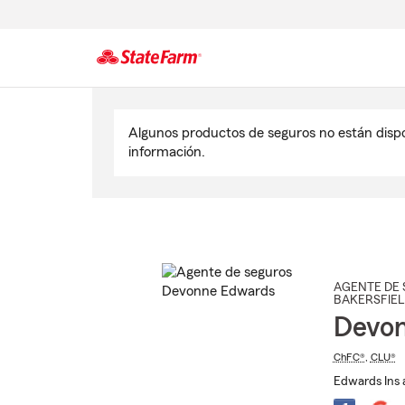
Comienzo
del
Algunos productos de seguros no están disp
contenido
información.
principal
AGENTE DE 
BAKERSFIEL
Devo
ChFC®
,
CLU®
Edwards Ins 