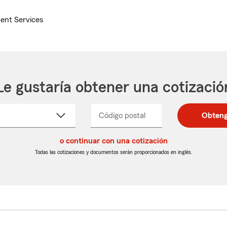
ent Services
Le gustaría obtener una cotizació
cione
Código postal
Ingresa
Ingresa
Obteng
_____
un
un
re
código
código
cto
o continuar con una cotización
postal
postal
de
de
Todas las cotizaciones y documentos serán proporcionados en inglés.
egable
5
5
dígitos
dígitos