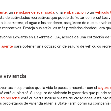
ante
, un
remolque de acampada
, una
embarcación
o un
vehículo 
ista de actividades recreativas que puede disfrutar con ellos! Los 
a la carretera, el agua o los senderos, asegúrese de que sus vehí
 recreativos. Proteja sus artículos más preciados dondequiera qu
vonne Edwards en Bakersfield, CA, acerca de una cotización de s
n agente
para obtener una cotización de seguro de vehículos recre
e vivienda
eventos inesperados que la vida le pueda presentar con el
seguro 
1
ué está cubierto?
Su seguro de vivienda le garantiza que puede re
dad personal
está cubierta incluso si está de vacaciones, está haci
propietarios de vivienda eligen a State Farm como su compañía 