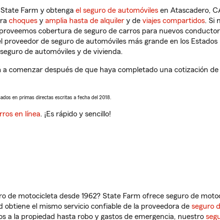
n State Farm y obtenga
el seguro de automóviles
en Atascadero, CA
tra
choques
y
amplia hasta de alquiler
y de
viajes compartidos
. Si
s proveemos cobertura de seguro de carros para nuevos conductores
l proveedor de seguro de automóviles más grande en los Estados
seguro de automóviles y de vivienda.
 a comenzar después de que haya completado una cotización de se
sados en primas directas escritas a fecha del 2018.
rros en línea
. ¡Es rápido y sencillo!
ro de motocicleta desde 1962? State Farm ofrece seguro de motoci
 obtiene el mismo servicio confiable de la proveedora de
seguro 
os a la propiedad hasta robo y gastos de emergencia, nuestro
segu