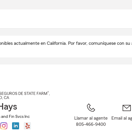
Pasar
al
contenido
principal
onibles actualmente en California. Por favor, comuníquese con s
®
SEGUROS DE STATE FARM
,
O
, CA
Hays
 and Fin Svcs Inc
Llamar al agente
Email al a
805-466-9400