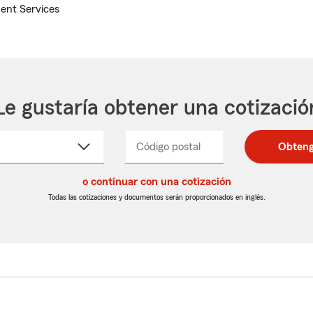
ent Services
Le gustaría obtener una cotizació
cione
Código postal
Ingresa
Ingresa
Obteng
_____
un
un
re
código
código
cto
o continuar con una cotización
postal
postal
de
de
Todas las cotizaciones y documentos serán proporcionados en inglés.
egable
5
5
dígitos
dígitos