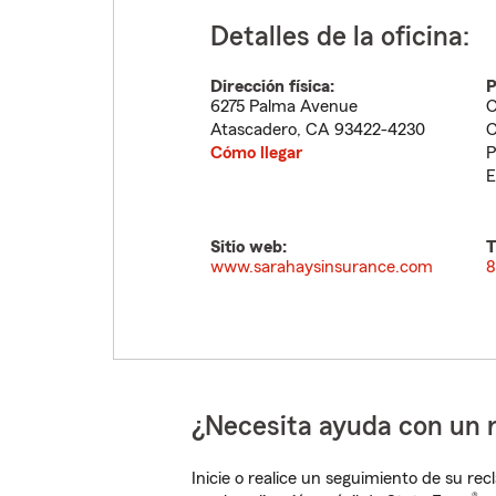
Detalles de la oficina:
Dirección física:
P
6275 Palma Avenue
C
Atascadero
,
CA
93422-4230
C
Cómo llegar
P
E
Sitio web:
T
www.sarahaysinsurance.com
8
¿Necesita ayuda con un 
Inicie o realice un seguimiento de su rec