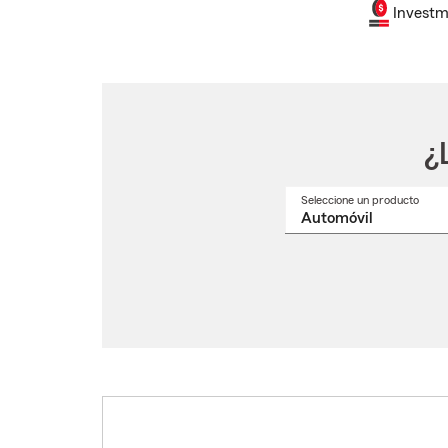
Investm
¿
Seleccione un producto
Selec
un
nomb
de
produ
del
menú
despl