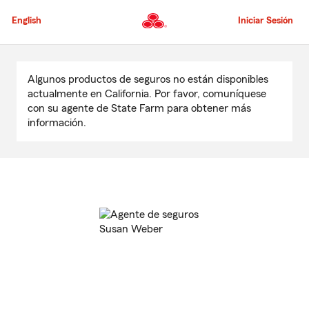
Pasar
al
English
Iniciar Sesión
contenido
principal
Comienzo
del
Algunos productos de seguros no están disponibles
contenido
actualmente en California. Por favor, comuníquese
principal
con su agente de State Farm para obtener más
información.