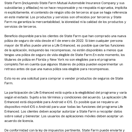
State Farm (incluyendo State Farm Mutual Automobile Insurance Company y sus
subsidiarias y afiliadas) no se hace responsable y no respalda ni aprueba, implícita
ni explícitamente, el contenido de ningún sitio de terceros al que se haga referencia
en este material. Los productos y servicios son ofrecidos por terceros y State
Farm no garantiza la mercantabilidad, la idoneidad ni la calidad de los productos y
servicios de terceros.
Beneficio disponible para los clientes de State Farm que han comprado una nueva
póliza de seguro de vida desde el 1 de enero de 2022. Si bien cualquier persona
mayor de 18 años puede unirse a Life Enhanced, es posible que ciertas funciones
de la aplicación, incluyendo las recompensas, no estén disponibles a menos que
tengas una póliza de seguro de vida elegible de State Farm.En este momento, los
titulares de póliza en Florida y New York no son elegibles para el programa
completo.Ten en cuenta que algunos titulares de póliza pueden experimentar un
retraso antes de que una nueva póliza sea elegible para recompensas.
Esto no es una solicitud para comprar o vender productos de seguros de State
Farm.
La participación de Life Enhanced está sujeta a la elegibilidad del programa y varía
según el estado. Sujeto a los términos y condiciones del acuerdo. La aplicación Life
Enhanced está disponible para Android e iOS. Es posible que se requiera un
dispositivo móvil iOS o Android para usar todas las funciones del programa Life
Enhanced. Los clientes deben aceptar autorizar a State Farm a recopilar datos
sobre salud y bienestar. Los usuarios de aplicaciones móviles deben aceptar un
acuerdo de licencia.
De conformidad con la ley de impuestos pertinente, State Farm puede enviarte y