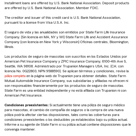
Installment loans are offered by U.S. Bank National Association. Deposit products
are offered by U.S. Bank National Association. Member FDIC.
The creditor and issuer of this credit card is U.S. Bank National Association,
pursuant to a license from Visa U.S.A. Inc.
El seguro de vida y las anualidades son emitidos por State Farm Life Insurance
Company. (Sin licencia en MA, NY y WI) State Farm Life and Accident Assurance
Company (con licencia en New York y Wisconsin) Oficinas centrales, Bloomington,
Illinois.
Los productos de seguro de mascotas son suscritos en los Estados Unidos por
American Pet Insurance Company y ZPIC Insurance Company, 6100-4th Ave S,
Seattle, WA 98108. Administrado por Trupanion Managers USA, Inc. (CA: con
licencia No. 0G22803, NPN 9588590). Se aplican términos y condiciones, revise la
póliza completa
en la página web de Trupanion para obtener detalles. State Farm
Mutual Automobile Insurance Company, sus subsidiarias y afiliadas no ofrecen ni
son responsables financieramente por los productos de seguro de mascotas.
State Farm es una entidad independiente y no está afiliada con Trupanion ni con
American Pet Insurance.
Condiciones preexistentes:
Si actualmente tiene una póliza de seguro médico
para mascotas, el cambio de compañía de seguros o la compra de una nueva
póliza podría afectar ciertas disposiciones, tales como las coberturas para
condiciones preexistentes o los deducibles ya establecidos bajo su póliza actual.
Informe a su agente de State Farm si su póliza actual contiene disposiciones que le
convenga mantener.