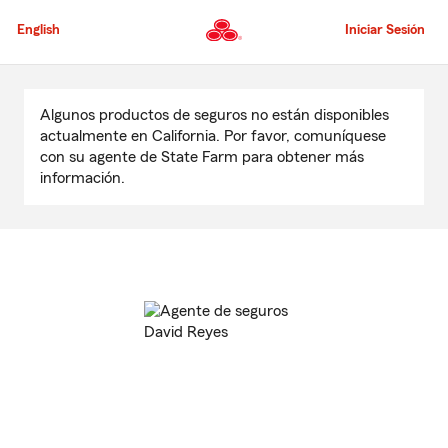
Pasar
al
English
Iniciar Sesión
contenido
principal
Comienzo
del
Algunos productos de seguros no están disponibles
contenido
actualmente en California. Por favor, comuníquese
principal
con su agente de State Farm para obtener más
información.