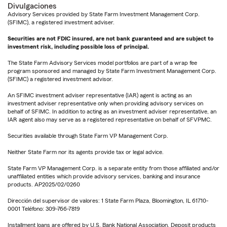
Divulgaciones
Advisory Services provided by State Farm Investment Management Corp.
(SFIMC), a registered investment adviser.
Securities are not FDIC insured, are not bank guaranteed and are subject to
investment risk, including possible loss of principal.
The State Farm Advisory Services model portfolios are part of a wrap fee
program sponsored and managed by State Farm Investment Management Corp.
(SFIMC) a registered investment advisor.
An SFIMC investment adviser representative (IAR) agent is acting as an
investment adviser representative only when providing advisory services on
behalf of SFIMC. In addition to acting as an investment adviser representative, an
IAR agent also may serve as a registered representative on behalf of SFVPMC.
Securities available through State Farm VP Management Corp.
Neither State Farm nor its agents provide tax or legal advice.
State Farm VP Management Corp. is a separate entity from those affiliated and/or
unaffiliated entities which provide advisory services, banking and insurance
products. AP2025/02/0260
Dirección del supervisor de valores: 1 State Farm Plaza, Bloomington, IL 61710-
0001 Teléfono: 309-766-7819
Installment loans are offered by U.S. Bank National Association. Deposit products