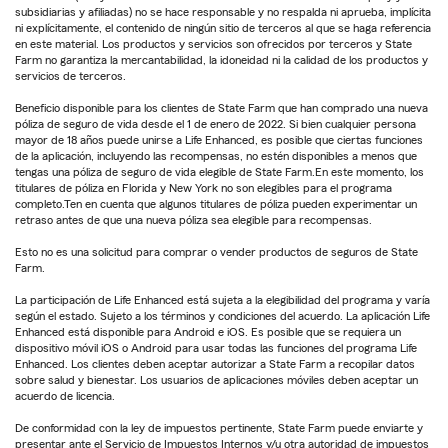
subsidiarias y afiliadas) no se hace responsable y no respalda ni aprueba, implícita
ni explícitamente, el contenido de ningún sitio de terceros al que se haga referencia
en este material. Los productos y servicios son ofrecidos por terceros y State
Farm no garantiza la mercantabilidad, la idoneidad ni la calidad de los productos y
servicios de terceros.
Beneficio disponible para los clientes de State Farm que han comprado una nueva
póliza de seguro de vida desde el 1 de enero de 2022. Si bien cualquier persona
mayor de 18 años puede unirse a Life Enhanced, es posible que ciertas funciones
de la aplicación, incluyendo las recompensas, no estén disponibles a menos que
tengas una póliza de seguro de vida elegible de State Farm.En este momento, los
titulares de póliza en Florida y New York no son elegibles para el programa
completo.Ten en cuenta que algunos titulares de póliza pueden experimentar un
retraso antes de que una nueva póliza sea elegible para recompensas.
Esto no es una solicitud para comprar o vender productos de seguros de State
Farm.
La participación de Life Enhanced está sujeta a la elegibilidad del programa y varía
según el estado. Sujeto a los términos y condiciones del acuerdo. La aplicación Life
Enhanced está disponible para Android e iOS. Es posible que se requiera un
dispositivo móvil iOS o Android para usar todas las funciones del programa Life
Enhanced. Los clientes deben aceptar autorizar a State Farm a recopilar datos
sobre salud y bienestar. Los usuarios de aplicaciones móviles deben aceptar un
acuerdo de licencia.
De conformidad con la ley de impuestos pertinente, State Farm puede enviarte y
presentar ante el Servicio de Impuestos Internos y/u otra autoridad de impuestos