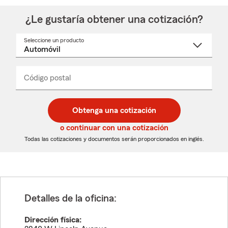
¿Le gustaría obtener una cotización?
Seleccione un producto
Seleccione
un
nombre
de
producto
del
Código postal
Ingresa
Ingresa
_____
menú
un
un
desplegable
código
código
postal
postal
Obtenga una cotización
de
de
5
5
o continuar con una cotización
dígitos
dígitos
Todas las cotizaciones y documentos serán proporcionados en inglés.
Detalles de la oficina:
Dirección física: