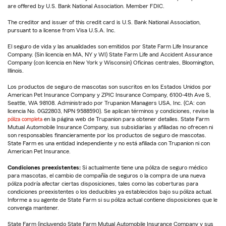
are offered by U.S. Bank National Association. Member FDIC.
The creditor and issuer of this credit card is U.S. Bank National Association,
pursuant to a license from Visa U.S.A. Inc.
El seguro de vida y las anualidades son emitidos por State Farm Life Insurance
Company. (Sin licencia en MA, NY y WI) State Farm Life and Accident Assurance
Company (con licencia en New York y Wisconsin) Oficinas centrales, Bloomington,
Illinois.
Los productos de seguro de mascotas son suscritos en los Estados Unidos por
American Pet Insurance Company y ZPIC Insurance Company, 6100-4th Ave S,
Seattle, WA 98108. Administrado por Trupanion Managers USA, Inc. (CA: con
licencia No. 0G22803, NPN 9588590). Se aplican términos y condiciones, revise la
póliza completa
en la página web de Trupanion para obtener detalles. State Farm
Mutual Automobile Insurance Company, sus subsidiarias y afiliadas no ofrecen ni
son responsables financieramente por los productos de seguro de mascotas.
State Farm es una entidad independiente y no está afiliada con Trupanion ni con
American Pet Insurance.
Condiciones preexistentes:
Si actualmente tiene una póliza de seguro médico
para mascotas, el cambio de compañía de seguros o la compra de una nueva
póliza podría afectar ciertas disposiciones, tales como las coberturas para
condiciones preexistentes o los deducibles ya establecidos bajo su póliza actual.
Informe a su agente de State Farm si su póliza actual contiene disposiciones que le
convenga mantener.
State Farm (incluyendo State Farm Mutual Automobile Insurance Company y sus