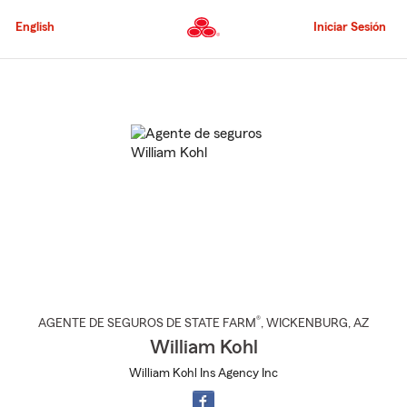
Pasar
al
English
Iniciar Sesión
contenido
principal
Comienzo
del
contenido
principal
®
AGENTE DE SEGUROS DE STATE FARM
,
WICKENBURG
, AZ
William Kohl
William Kohl Ins Agency Inc