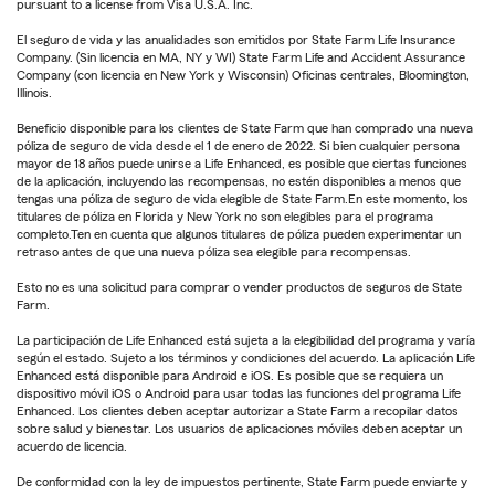
pursuant to a license from Visa U.S.A. Inc.
El seguro de vida y las anualidades son emitidos por State Farm Life Insurance
Company. (Sin licencia en MA, NY y WI) State Farm Life and Accident Assurance
Company (con licencia en New York y Wisconsin) Oficinas centrales, Bloomington,
Illinois.
Beneficio disponible para los clientes de State Farm que han comprado una nueva
póliza de seguro de vida desde el 1 de enero de 2022. Si bien cualquier persona
mayor de 18 años puede unirse a Life Enhanced, es posible que ciertas funciones
de la aplicación, incluyendo las recompensas, no estén disponibles a menos que
tengas una póliza de seguro de vida elegible de State Farm.En este momento, los
titulares de póliza en Florida y New York no son elegibles para el programa
completo.Ten en cuenta que algunos titulares de póliza pueden experimentar un
retraso antes de que una nueva póliza sea elegible para recompensas.
Esto no es una solicitud para comprar o vender productos de seguros de State
Farm.
La participación de Life Enhanced está sujeta a la elegibilidad del programa y varía
según el estado. Sujeto a los términos y condiciones del acuerdo. La aplicación Life
Enhanced está disponible para Android e iOS. Es posible que se requiera un
dispositivo móvil iOS o Android para usar todas las funciones del programa Life
Enhanced. Los clientes deben aceptar autorizar a State Farm a recopilar datos
sobre salud y bienestar. Los usuarios de aplicaciones móviles deben aceptar un
acuerdo de licencia.
De conformidad con la ley de impuestos pertinente, State Farm puede enviarte y