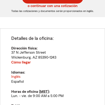
5
5
o continuar con una cotización
dígitos
dígitos
Todas las cotizaciones y documentos serán proporcionados en inglés.
Detalles de la oficina:
Dirección física:
37 N Jefferson Street
Wickenburg
,
AZ
85390-1243
Cómo llegar
Idiomas:
Inglés
Español
Horas de oficina (
MST
):
Lun. - vie. de 9:00 AM a 5:00 PM