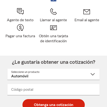
Agente de texto
Llamar al agente
Email al agente
Pagar una factura
Obtén una tarjeta
de identificación
¿Le gustaría obtener una cotización?
Seleccione un producto
Seleccione
un
nombre
de
producto
del
Código postal
Ingresa
Ingresa
_____
menú
un
un
desplegable
código
código
postal
postal
Obtenga una cotización
de
de