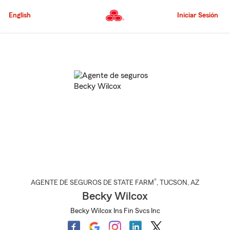
Pasar
al
English
Iniciar Sesión
contenido
principal
Comienzo
del
contenido
principal
®
AGENTE DE SEGUROS DE STATE FARM
,
TUCSON
, AZ
Becky Wilcox
Becky Wilcox Ins Fin Svcs Inc