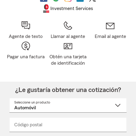
Investment Services
Agente de texto
Llamar al agente
Email al agente
Pagar una factura
Obtén una tarjeta
de identificación
¿Le gustaría obtener una cotización?
Seleccione un producto
Seleccione
un
nombre
de
producto
del
Código postal
Ingresa
Ingresa
_____
menú
un
un
desplegable
código
código