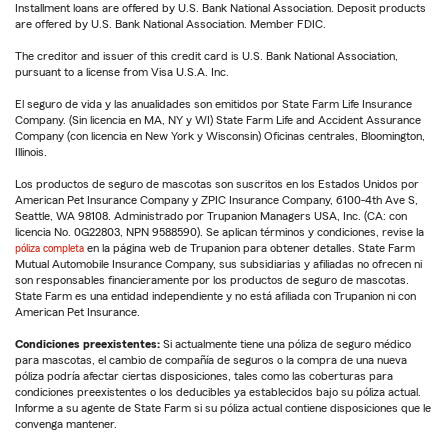
Installment loans are offered by U.S. Bank National Association. Deposit products
are offered by U.S. Bank National Association. Member FDIC.
The creditor and issuer of this credit card is U.S. Bank National Association,
pursuant to a license from Visa U.S.A. Inc.
El seguro de vida y las anualidades son emitidos por State Farm Life Insurance
Company. (Sin licencia en MA, NY y WI) State Farm Life and Accident Assurance
Company (con licencia en New York y Wisconsin) Oficinas centrales, Bloomington,
Illinois.
Los productos de seguro de mascotas son suscritos en los Estados Unidos por
American Pet Insurance Company y ZPIC Insurance Company, 6100-4th Ave S,
Seattle, WA 98108. Administrado por Trupanion Managers USA, Inc. (CA: con
licencia No. 0G22803, NPN 9588590). Se aplican términos y condiciones, revise la
póliza completa
en la página web de Trupanion para obtener detalles. State Farm
Mutual Automobile Insurance Company, sus subsidiarias y afiliadas no ofrecen ni
son responsables financieramente por los productos de seguro de mascotas.
State Farm es una entidad independiente y no está afiliada con Trupanion ni con
American Pet Insurance.
Condiciones preexistentes:
Si actualmente tiene una póliza de seguro médico
para mascotas, el cambio de compañía de seguros o la compra de una nueva
póliza podría afectar ciertas disposiciones, tales como las coberturas para
condiciones preexistentes o los deducibles ya establecidos bajo su póliza actual.
Informe a su agente de State Farm si su póliza actual contiene disposiciones que le
convenga mantener.