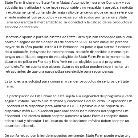
State Farm (incluyendo State Farm Mutual Automobile Insurance Company y sus
subsidiarias y afiliadas) no se hace responsable y no respalda ni aprueba, implícita
ni explícitamente, el contenido de ningún sitio de terceros al que se haga referencia
en este material. Los productos y servicios son ofrecidos por terceros y State
Farm no garantiza la mercantabilidad, la idoneidad ni la calidad de los productos y
servicios de terceros.
Beneficio disponible para los clientes de State Farm que han comprado una nueva
póliza de seguro de vida desde el 1 de enero de 2022. Si bien cualquier persona
mayor de 18 años puede unirse a Life Enhanced, es posible que ciertas funciones
de la aplicación, incluyendo las recompensas, no estén disponibles a menos que
tengas una póliza de seguro de vida elegible de State Farm.En este momento, los
titulares de póliza en Florida y New York no son elegibles para el programa
completo.Ten en cuenta que algunos titulares de póliza pueden experimentar un
retraso antes de que una nueva póliza sea elegible para recompensas.
Esto no es una solicitud para comprar o vender productos de seguros de State
Farm.
La participación de Life Enhanced está sujeta a la elegibilidad del programa y varía
según el estado. Sujeto a los términos y condiciones del acuerdo. La aplicación Life
Enhanced está disponible para Android e iOS. Es posible que se requiera un
dispositivo móvil iOS o Android para usar todas las funciones del programa Life
Enhanced. Los clientes deben aceptar autorizar a State Farm a recopilar datos
sobre salud y bienestar. Los usuarios de aplicaciones móviles deben aceptar un
acuerdo de licencia.
De conformidad con la ley de impuestos pertinente, State Farm puede enviarte y