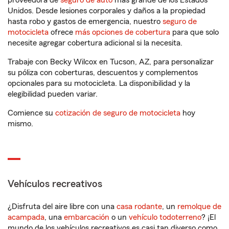
proveedora de
seguro de auto
más grande de los Estados
Unidos. Desde lesiones corporales y daños a la propiedad
hasta robo y gastos de emergencia, nuestro
seguro de
motocicleta
ofrece
más opciones de cobertura
para que solo
necesite agregar cobertura adicional si la necesita.
Trabaje con Becky Wilcox en Tucson, AZ, para personalizar
su póliza con coberturas, descuentos y complementos
opcionales para su motocicleta. La disponibilidad y la
elegibilidad pueden variar.
Comience su
cotización de seguro de motocicleta
hoy
mismo.
Vehículos recreativos
¿Disfruta del aire libre con una
casa rodante
, un
remolque de
acampada
, una
embarcación
o un
vehículo todoterreno
? ¡El
mundo de los vehículos recreativos es casi tan diverso como