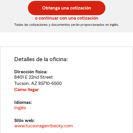
postal
postal
Obtenga una cotización
de
de
5
5
o continuar con una cotización
dígitos
dígitos
Todas las cotizaciones y documentos serán proporcionados en inglés.
Detalles de la oficina:
Dirección física:
8401 E 22nd Street
Tucson
,
AZ
85710-6500
Cómo llegar
Idiomas:
Inglés
Sitio web:
www.tucsonagentbecky.com