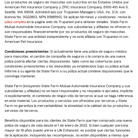
Los productos de seguro de mascotas son suscritos en los Estados Unidos por
American Pet Insurance Company y ZPIC Insurance Company, 6100-4th Ave S,
Seattle, WA 98108. Administrado por Trupanion Managers USA, Inc. (CA: con
licencia No. 0G22803, NPN 9588590). Se aplican términos y condiciones, revise la
póliza completa
en la página web de Trupanion para obtener detalles. State Farm
Mutual Automobile Insurance Company, sus subsidiarias y afiliadas no ofrecen ni
son responsables financieramente por los productos de seguro de mascotas.
State Farm es una entidad independiente y no está afiliada con Trupanion ni con
American Pet Insurance.
Condiciones preexistentes:
Si actualmente tiene una póliza de seguro médico
para mascotas, el cambio de compañía de seguros o la compra de una nueva
póliza podría afectar ciertas disposiciones, tales como las coberturas para
condiciones preexistentes o los deducibles ya establecidos bajo su póliza actual.
Informe a su agente de State Farm si su póliza actual contiene disposiciones que le
convenga mantener.
State Farm (incluyendo State Farm Mutual Automobile Insurance Company y sus
subsidiarias y afiliadas) no se hace responsable y no respalda ni aprueba, implícita
ni explícitamente, el contenido de ningún sitio de terceros al que se haga referencia
en este material. Los productos y servicios son ofrecidos por terceros y State
Farm no garantiza la mercantabilidad, la idoneidad ni la calidad de los productos y
servicios de terceros.
Beneficio disponible para los clientes de State Farm que han comprado una nueva
póliza de seguro de vida desde el 1 de enero de 2022. Si bien cualquier persona
mayor de 18 años puede unirse a Life Enhanced, es posible que ciertas funciones
de la aplicación, incluyendo las recompensas, no estén disponibles a menos que