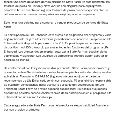
tengas una póliza de seguro de vida elegible de State Farm.En este momento, los
titulares de póliza en Florida y New York no son elegibles para el programa
completo.Ten en cuenta que algunos titulares de póliza pueden experimentar un
retraso antes de que una nueva póliza sea elegible para recompensas.
Esto no es una solicitud para comprar o vender productos de seguros de State
Farm.
La participación de Life Enhanced está sujeta a la elegibilidad del programa y varía
según el estado. Sujeto a los términos y condiciones del acuerdo. La aplicación Life
Enhanced está disponible para Android e iOS. Es posible que se requiera un
dispositivo móvil iOS o Android para usar todas las funciones del programa Life
Enhanced. Los clientes deben aceptar autorizar a State Farm a recopilar datos
sobre salud y bienestar. Los usuarios de aplicaciones móviles deben aceptar un
acuerdo de licencia.
De conformidad con la ley de impuestos pertinente, State Farm puede enviarte y
presentar ante el Servicio de Impuestos Internos y/u otra autoridad de impuestos
aplicable un Formulario 1099-MISC (ingresos misceláneos) por el canje de
recompensas de Life Enhanced, según corresponda. Tú eres el único responsable
de cualquier consecuencia fiscal que surja del canje de recompensas de Life
Enhanced. State Farm no provee asesoría fiscal ni legal. Es posible que desees
discutir las posibles consecuencias fiscales de tu participación en el programa Life
Enhanced con un asesor fiscal o legal.
Cada aseguradora de State Farm asume la exclusiva responsabilidad financiera
por sus propios productos.