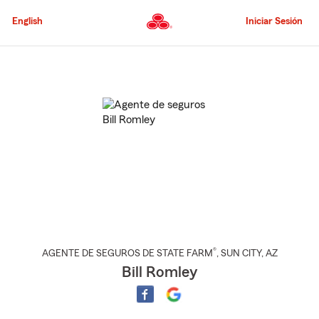
Pasar
al
English
Iniciar Sesión
contenido
principal
Comienzo
del
contenido
principal
®
AGENTE DE SEGUROS DE STATE FARM
,
SUN CITY
, AZ
Bill Romley