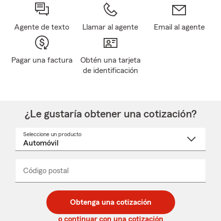
Agente de texto
Llamar al agente
Email al agente
Pagar una factura
Obtén una tarjeta
de identificación
¿Le gustaría obtener una cotización?
Seleccione un producto
Seleccione
un
nombre
de
producto
del
Código postal
Ingresa
Ingresa
_____
menú
un
un
desplegable
código
código
postal
postal
Obtenga una cotización
de
de
5
5
o continuar con una cotización