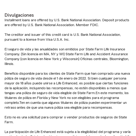
Divulgaciones
Installment loans are offered by U.S. Bank National Association. Deposit products
are offered by U.S. Bank National Association. Member FDIC.
The creditor and issuer of this credit card is U.S. Bank National Association,
pursuant to a license from Visa U.S.A. Inc.
El seguro de vida y las anualidades son emitidos por State Farm Life Insurance
Company. (Sin licencia en MA, NY y WI) State Farm Life and Accident Assurance
Company (con licencia en New York y Wisconsin) Oficinas centrales, Bloomington,
Illinois.
Beneficio disponible para los clientes de State Farm que han comprado una nueva
póliza de seguro de vida desde el 1 de enero de 2022. Si bien cualquier persona
mayor de 18 años puede unirse a Life Enhanced, es posible que ciertas funciones
de la aplicación, incluyendo las recompensas, no estén disponibles a menos que
tengas una póliza de seguro de vida elegible de State Farm.En este momento, los
titulares de póliza en Florida y New York no son elegibles para el programa
completo.Ten en cuenta que algunos titulares de póliza pueden experimentar un
retraso antes de que una nueva póliza sea elegible para recompensas.
Esto no es una solicitud para comprar o vender productos de seguros de State
Farm.
La participación de Life Enhanced está sujeta a la elegibilidad del programa y varía