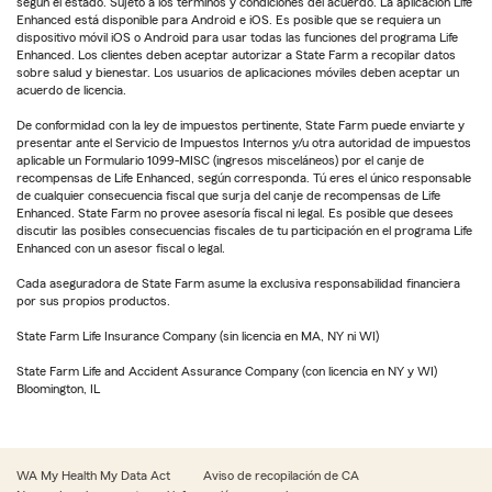
según el estado. Sujeto a los términos y condiciones del acuerdo. La aplicación Life
Enhanced está disponible para Android e iOS. Es posible que se requiera un
dispositivo móvil iOS o Android para usar todas las funciones del programa Life
Enhanced. Los clientes deben aceptar autorizar a State Farm a recopilar datos
sobre salud y bienestar. Los usuarios de aplicaciones móviles deben aceptar un
acuerdo de licencia.
De conformidad con la ley de impuestos pertinente, State Farm puede enviarte y
presentar ante el Servicio de Impuestos Internos y/u otra autoridad de impuestos
aplicable un Formulario 1099-MISC (ingresos misceláneos) por el canje de
recompensas de Life Enhanced, según corresponda. Tú eres el único responsable
de cualquier consecuencia fiscal que surja del canje de recompensas de Life
Enhanced. State Farm no provee asesoría fiscal ni legal. Es posible que desees
discutir las posibles consecuencias fiscales de tu participación en el programa Life
Enhanced con un asesor fiscal o legal.
Cada aseguradora de State Farm asume la exclusiva responsabilidad financiera
por sus propios productos.
State Farm Life Insurance Company (sin licencia en MA, NY ni WI)
State Farm Life and Accident Assurance Company (con licencia en NY y WI)
Bloomington, IL
WA My Health My Data Act
Aviso de recopilación de CA