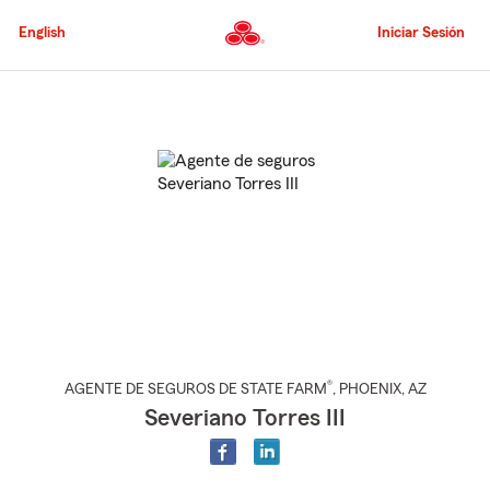
Pasar
al
English
Iniciar Sesión
contenido
principal
Comienzo
del
contenido
principal
®
AGENTE DE SEGUROS DE STATE FARM
,
PHOENIX
, AZ
Severiano Torres III