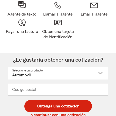
Agente de texto
Llamar al agente
Email al agente
Pagar una factura
Obtén una tarjeta
de identificación
¿Le gustaría obtener una cotización?
Seleccione un producto
Seleccione
un
nombre
de
producto
del
Código postal
Ingresa
Ingresa
_____
menú
un
un
desplegable
código
código
postal
postal
Obtenga una cotización
de
de
5
5
o continuar con una cotización