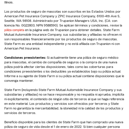
Illinois.
Los productos de seguro de mascotas son suscritos en los Estados Unidos por
American Pet Insurance Company y ZPIC Insurance Company, 6100-4th Ave S,
Seattle, WA 98108. Administrado por Trupanion Managers USA, Inc. (CA: con
licencia No. 0G22803, NPN 9588590). Se aplican términos y condiciones, revise la
póliza completa
en la página web de Trupanion para obtener detalles. State Farm
Mutual Automobile Insurance Company, sus subsidiarias y afiliadas no ofrecen ni
son responsables financieramente por los productos de seguro de mascotas.
State Farm es una entidad independiente y no está afiliada con Trupanion ni con
American Pet Insurance.
Condiciones preexistentes:
Si actualmente tiene una póliza de seguro médico
para mascotas, el cambio de compañía de seguros o la compra de una nueva
póliza podría afectar ciertas disposiciones, tales como las coberturas para
condiciones preexistentes o los deducibles ya establecidos bajo su póliza actual.
Informe a su agente de State Farm si su póliza actual contiene disposiciones que le
convenga mantener.
State Farm (incluyendo State Farm Mutual Automobile Insurance Company y sus
subsidiarias y afiliadas) no se hace responsable y no respalda ni aprueba, implícita
ni explícitamente, el contenido de ningún sitio de terceros al que se haga referencia
en este material. Los productos y servicios son ofrecidos por terceros y State
Farm no garantiza la mercantabilidad, la idoneidad ni la calidad de los productos y
servicios de terceros.
Beneficio disponible para los clientes de State Farm que han comprado una nueva
póliza de seguro de vida desde el 1 de enero de 2022. Si bien cualquier persona