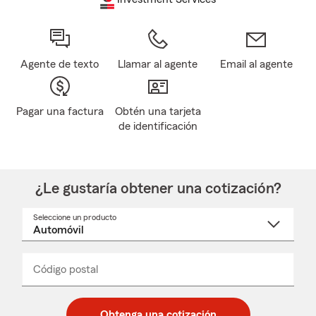
Agente de texto
Llamar al agente
Email al agente
Pagar una factura
Obtén una tarjeta
de identificación
¿Le gustaría obtener una cotización?
Seleccione un producto
Seleccione
un
nombre
de
producto
del
Código postal
Ingresa
Ingresa
_____
menú
un
un
desplegable
código
código
postal
postal
Obtenga una cotización