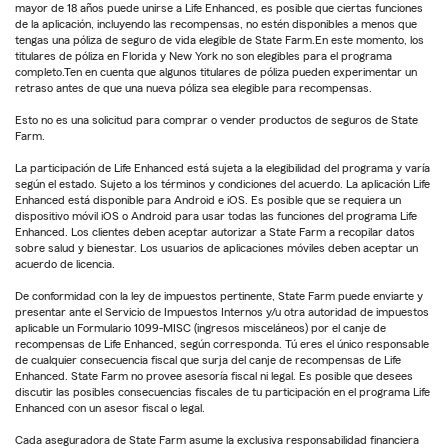
mayor de 18 años puede unirse a Life Enhanced, es posible que ciertas funciones
de la aplicación, incluyendo las recompensas, no estén disponibles a menos que
tengas una póliza de seguro de vida elegible de State Farm.En este momento, los
titulares de póliza en Florida y New York no son elegibles para el programa
completo.Ten en cuenta que algunos titulares de póliza pueden experimentar un
retraso antes de que una nueva póliza sea elegible para recompensas.
Esto no es una solicitud para comprar o vender productos de seguros de State
Farm.
La participación de Life Enhanced está sujeta a la elegibilidad del programa y varía
según el estado. Sujeto a los términos y condiciones del acuerdo. La aplicación Life
Enhanced está disponible para Android e iOS. Es posible que se requiera un
dispositivo móvil iOS o Android para usar todas las funciones del programa Life
Enhanced. Los clientes deben aceptar autorizar a State Farm a recopilar datos
sobre salud y bienestar. Los usuarios de aplicaciones móviles deben aceptar un
acuerdo de licencia.
De conformidad con la ley de impuestos pertinente, State Farm puede enviarte y
presentar ante el Servicio de Impuestos Internos y/u otra autoridad de impuestos
aplicable un Formulario 1099-MISC (ingresos misceláneos) por el canje de
recompensas de Life Enhanced, según corresponda. Tú eres el único responsable
de cualquier consecuencia fiscal que surja del canje de recompensas de Life
Enhanced. State Farm no provee asesoría fiscal ni legal. Es posible que desees
discutir las posibles consecuencias fiscales de tu participación en el programa Life
Enhanced con un asesor fiscal o legal.
Cada aseguradora de State Farm asume la exclusiva responsabilidad financiera