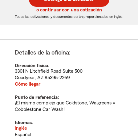
de
de
5
5
o continuar con una cotización
dígitos
dígitos
Todas las cotizaciones y documentos serán proporcionados en inglés.
Detalles de la oficina:
Dirección física:
3301 N Litchfield Road Suite 500
Goodyear
,
AZ
85395-2269
Cómo llegar
Punto de referencia:
¡El mismo complejo que Coldstone, Walgreens y
Cobblestone Car Wash!
Idiomas:
Inglés
Español