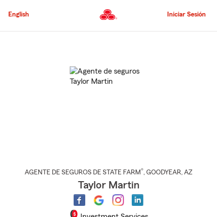
Pasar
al
English
Iniciar Sesión
contenido
principal
Comienzo
del
contenido
principal
®
AGENTE DE SEGUROS DE STATE FARM
,
GOODYEAR
, AZ
Taylor Martin
Investment Services