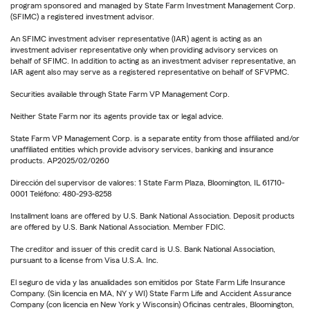
program sponsored and managed by State Farm Investment Management Corp.
(SFIMC) a registered investment advisor.
An SFIMC investment adviser representative (IAR) agent is acting as an
investment adviser representative only when providing advisory services on
behalf of SFIMC. In addition to acting as an investment adviser representative, an
IAR agent also may serve as a registered representative on behalf of SFVPMC.
Securities available through State Farm VP Management Corp.
Neither State Farm nor its agents provide tax or legal advice.
State Farm VP Management Corp. is a separate entity from those affiliated and/or
unaffiliated entities which provide advisory services, banking and insurance
products. AP2025/02/0260
Dirección del supervisor de valores: 1 State Farm Plaza, Bloomington, IL 61710-
0001 Teléfono: 480-293-8258
Installment loans are offered by U.S. Bank National Association. Deposit products
are offered by U.S. Bank National Association. Member FDIC.
The creditor and issuer of this credit card is U.S. Bank National Association,
pursuant to a license from Visa U.S.A. Inc.
El seguro de vida y las anualidades son emitidos por State Farm Life Insurance
Company. (Sin licencia en MA, NY y WI) State Farm Life and Accident Assurance
Company (con licencia en New York y Wisconsin) Oficinas centrales, Bloomington,