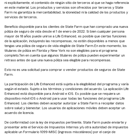
ni explícitamente, el contenido de ningún sitio de terceros al que se haga referencia
en este material. Los productos y servicios son ofrecidos por terceros y State
Farm no garantiza la mercantabilidad, la idoneidad ni la calidad de los productos y
servicios de terceros.
Beneficio disponible para los clientes de State Farm que han comprado una nueva
póliza de seguro de vida desde el 1 de enero de 2022. Si bien cualquier persona
mayor de 18 años puede unirse a Life Enhanced, es posible que ciertas funciones
de la aplicación, incluyendo las recompensas, no estén disponibles a menos que
tengas una póliza de seguro de vida elegible de State Farm.En este momento, los
titulares de póliza en Florida y New York no son elegibles para el programa
completo.Ten en cuenta que algunos titulares de póliza pueden experimentar un
retraso antes de que una nueva póliza sea elegible para recompensas.
Esto no es una solicitud para comprar o vender productos de seguros de State
Farm.
La participación de Life Enhanced está sujeta a la elegibilidad del programa y varía
según el estado. Sujeto a los términos y condiciones del acuerdo. La aplicación Life
Enhanced está disponible para Android e iOS. Es posible que se requiera un
dispositivo móvil iOS o Android para usar todas las funciones del programa Life
Enhanced. Los clientes deben aceptar autorizar a State Farm a recopilar datos
sobre salud y bienestar. Los usuarios de aplicaciones móviles deben aceptar un
acuerdo de licencia.
De conformidad con la ley de impuestos pertinente, State Farm puede enviarte y
presentar ante el Servicio de Impuestos Internos y/u otra autoridad de impuestos
aplicable un Formulario 1099-MISC (ingresos misceláneos) por el canje de