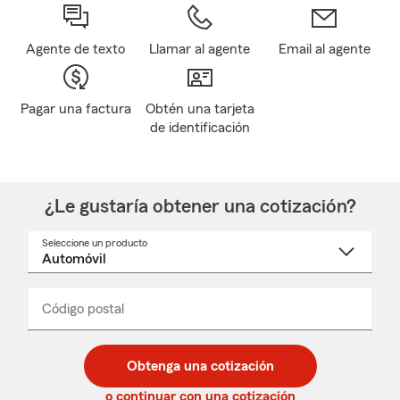
Agente de texto
Llamar al agente
Email al agente
Pagar una factura
Obtén una tarjeta
de identificación
¿Le gustaría obtener una cotización?
Seleccione un producto
Seleccione
un
nombre
de
producto
del
Código postal
Ingresa
Ingresa
_____
menú
un
un
desplegable
código
código
postal
postal
Obtenga una cotización
de
de
5
5
o continuar con una cotización