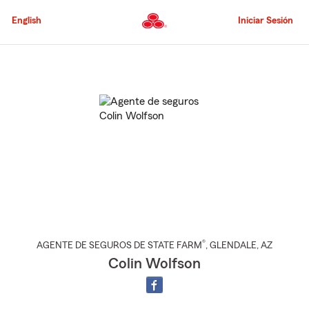
Pasar
al
English
Iniciar Sesión
contenido
principal
Comienzo
del
contenido
principal
®
AGENTE DE SEGUROS DE STATE FARM
,
GLENDALE
, AZ
Colin Wolfson