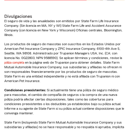
Divulgaciones
El seguro de vida y las anualidades son emitidos por State Farm Life Insurance
Company. (Sin licencia en MA, NY y WI) State Farm Life and Accident Assurance
Company (con licencia en New York y Wisconsin) Oficinas centrales, Bloomington,
Illinois.
Los productos de seguro de mascotas son suscritos en los Estados Unidos por
American Pet Insurance Company y ZPIC Insurance Company, 6100-4th Ave S,
Seattle, WA 98108. Administrado por Trupanion Managers USA, Inc. (CA: con
licencia No. 0G22803, NPN 9588590). Se aplican términos y condiciones, revise la
póliza completa
en la página web de Trupanion para obtener detalles. State Farm
Mutual Automobile Insurance Company, sus subsidiarias y afiliadas no ofrecen ni
son responsables financieramente por los productos de seguro de mascotas.
State Farm es una entidad independiente y no está afiliada con Trupanion ni con
American Pet Insurance.
Condiciones preexistentes:
Si actualmente tiene una póliza de seguro médico
para mascotas, el cambio de compañía de seguros o la compra de una nueva
póliza podría afectar ciertas disposiciones, tales como las coberturas para
condiciones preexistentes o los deducibles ya establecidos bajo su póliza actual.
Informe a su agente de State Farm si su póliza actual contiene disposiciones que le
convenga mantener.
State Farm (incluyendo State Farm Mutual Automobile Insurance Company y sus
subsidiarias y afiliadas) no se hace responsable y no respalda ni aprueba, implícita