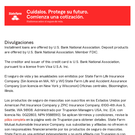
Divulgaciones
Installment loans are offered by U.S. Bank National Association. Deposit products
are offered by U.S. Bank National Association. Member FDIC.
The creditor and issuer of this credit card is U.S. Bank National Association,
pursuant to a license from Visa U.S.A. Inc.
El seguro de vida y las anualidades son emitidos por State Farm Life Insurance
Company. (Sin licencia en MA, NY y WI) State Farm Life and Accident Assurance
Company (con licencia en New York y Wisconsin) Oficinas centrales, Bloomington,
Illinois.
Los productos de seguro de mascotas son suscritos en los Estados Unidos por
American Pet Insurance Company y ZPIC Insurance Company, 6100-4th Ave S,
Seattle, WA 98108. Administrado por Trupanion Managers USA, Inc. (CA: con
licencia No. 0G22803, NPN 9588590). Se aplican términos y condiciones, revise la
póliza completa
en la página web de Trupanion para obtener detalles. State Farm
Mutual Automobile Insurance Company, sus subsidiarias y afiliadas no ofrecen ni
son responsables financieramente por los productos de seguro de mascotas.
State Farm es una entidad independiente y no está afiliada con Trupanion ni con