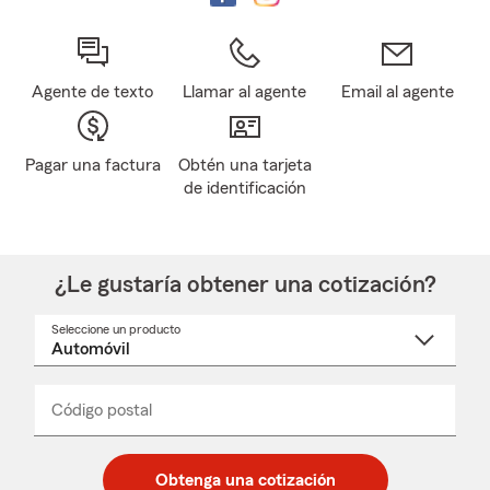
Agente de texto
Llamar al agente
Email al agente
Pagar una factura
Obtén una tarjeta
de identificación
¿Le gustaría obtener una cotización?
Seleccione un producto
Seleccione
un
nombre
de
producto
del
Código postal
Ingresa
Ingresa
_____
menú
un
un
desplegable
código
código
postal
postal
Obtenga una cotización
de
de