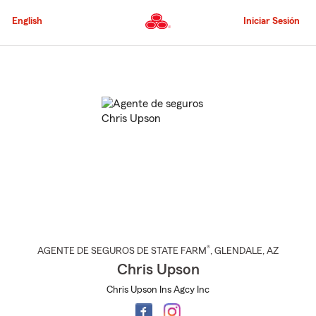
Pasar
al
English
Iniciar Sesión
contenido
principal
Comienzo
del
contenido
principal
®
AGENTE DE SEGUROS DE STATE FARM
,
GLENDALE
, AZ
Chris Upson
Chris Upson Ins Agcy Inc