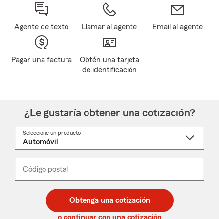
Agente de texto
Llamar al agente
Email al agente
Pagar una factura
Obtén una tarjeta
de identificación
¿Le gustaría obtener una cotización?
Seleccione un producto
Seleccione
un
nombre
de
producto
del
Código postal
Ingresa
Ingresa
_____
menú
un
un
desplegable
código
código
postal
postal
Obtenga una cotización
de
de
5
5
o continuar con una cotización