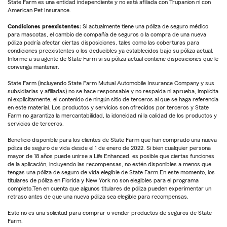
State Farm es una entidad independiente y no está afiliada con Trupanion ni con
American Pet Insurance.
Condiciones preexistentes:
Si actualmente tiene una póliza de seguro médico
para mascotas, el cambio de compañía de seguros o la compra de una nueva
póliza podría afectar ciertas disposiciones, tales como las coberturas para
condiciones preexistentes o los deducibles ya establecidos bajo su póliza actual.
Informe a su agente de State Farm si su póliza actual contiene disposiciones que le
convenga mantener.
State Farm (incluyendo State Farm Mutual Automobile Insurance Company y sus
subsidiarias y afiliadas) no se hace responsable y no respalda ni aprueba, implícita
ni explícitamente, el contenido de ningún sitio de terceros al que se haga referencia
en este material. Los productos y servicios son ofrecidos por terceros y State
Farm no garantiza la mercantabilidad, la idoneidad ni la calidad de los productos y
servicios de terceros.
Beneficio disponible para los clientes de State Farm que han comprado una nueva
póliza de seguro de vida desde el 1 de enero de 2022. Si bien cualquier persona
mayor de 18 años puede unirse a Life Enhanced, es posible que ciertas funciones
de la aplicación, incluyendo las recompensas, no estén disponibles a menos que
tengas una póliza de seguro de vida elegible de State Farm.En este momento, los
titulares de póliza en Florida y New York no son elegibles para el programa
completo.Ten en cuenta que algunos titulares de póliza pueden experimentar un
retraso antes de que una nueva póliza sea elegible para recompensas.
Esto no es una solicitud para comprar o vender productos de seguros de State
Farm.