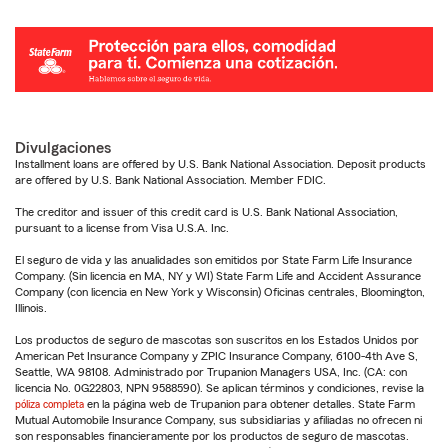
Divulgaciones
Installment loans are offered by U.S. Bank National Association. Deposit products
are offered by U.S. Bank National Association. Member FDIC.
The creditor and issuer of this credit card is U.S. Bank National Association,
pursuant to a license from Visa U.S.A. Inc.
El seguro de vida y las anualidades son emitidos por State Farm Life Insurance
Company. (Sin licencia en MA, NY y WI) State Farm Life and Accident Assurance
Company (con licencia en New York y Wisconsin) Oficinas centrales, Bloomington,
Illinois.
Los productos de seguro de mascotas son suscritos en los Estados Unidos por
American Pet Insurance Company y ZPIC Insurance Company, 6100-4th Ave S,
Seattle, WA 98108. Administrado por Trupanion Managers USA, Inc. (CA: con
licencia No. 0G22803, NPN 9588590). Se aplican términos y condiciones, revise la
póliza completa
en la página web de Trupanion para obtener detalles. State Farm
Mutual Automobile Insurance Company, sus subsidiarias y afiliadas no ofrecen ni
son responsables financieramente por los productos de seguro de mascotas.