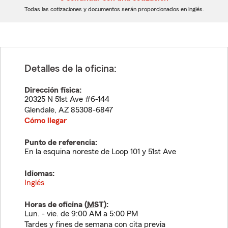
dígitos
dígitos
Todas las cotizaciones y documentos serán proporcionados en inglés.
Detalles de la oficina:
Dirección física:
20325 N 51st Ave #6-144
Glendale
,
AZ
85308-6847
Cómo llegar
Punto de referencia:
En la esquina noreste de Loop 101 y 51st Ave
Idiomas:
Inglés
Horas de oficina (
MST
):
Lun. - vie. de 9:00 AM a 5:00 PM
Tardes y fines de semana con cita previa