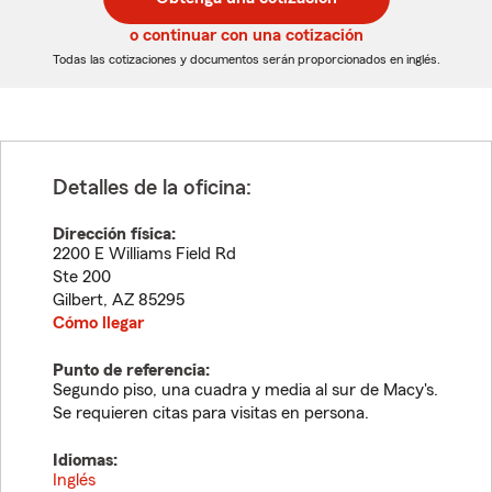
de
de
5
5
o continuar con una cotización
dígitos
dígitos
Todas las cotizaciones y documentos serán proporcionados en inglés.
Detalles de la oficina:
Dirección física:
2200 E Williams Field Rd
Ste 200
Gilbert
,
AZ
85295
Cómo llegar
Punto de referencia:
Segundo piso, una cuadra y media al sur de Macy's.
Se requieren citas para visitas en persona.
Idiomas:
Inglés