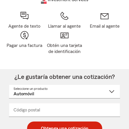
Agente de texto
Llamar al agente
Email al agente
Pagar una factura
Obtén una tarjeta
de identificación
¿Le gustaría obtener una cotización?
Seleccione un producto
Seleccione
un
nombre
de
producto
del
Código postal
Ingresa
Ingresa
_____
menú
un
un
desplegable
código
código
postal
postal
Obtenga una cotización