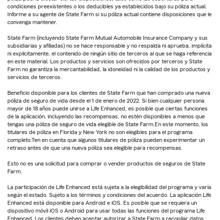
condiciones preexistentes o los deducibles ya establecidos bajo su póliza actual.
Informe a su agente de State Farm si su póliza actual contiene disposiciones que le
convenga mantener.
State Farm (incluyendo State Farm Mutual Automobile Insurance Company y sus
subsidiarias y afiliadas) no se hace responsable y no respalda ni aprueba, implícita
ni explícitamente, el contenido de ningún sitio de terceros al que se haga referencia
en este material. Los productos y servicios son ofrecidos por terceros y State
Farm no garantiza la mercantabilidad, la idoneidad ni la calidad de los productos y
servicios de terceros.
Beneficio disponible para los clientes de State Farm que han comprado una nueva
póliza de seguro de vida desde el 1 de enero de 2022. Si bien cualquier persona
mayor de 18 años puede unirse a Life Enhanced, es posible que ciertas funciones
de la aplicación, incluyendo las recompensas, no estén disponibles a menos que
tengas una póliza de seguro de vida elegible de State Farm.En este momento, los
titulares de póliza en Florida y New York no son elegibles para el programa
completo.Ten en cuenta que algunos titulares de póliza pueden experimentar un
retraso antes de que una nueva póliza sea elegible para recompensas.
Esto no es una solicitud para comprar o vender productos de seguros de State
Farm.
La participación de Life Enhanced está sujeta a la elegibilidad del programa y varía
según el estado. Sujeto a los términos y condiciones del acuerdo. La aplicación Life
Enhanced está disponible para Android e iOS. Es posible que se requiera un
dispositivo móvil iOS o Android para usar todas las funciones del programa Life
Enhanced. Los clientes deben aceptar autorizar a State Farm a recopilar datos