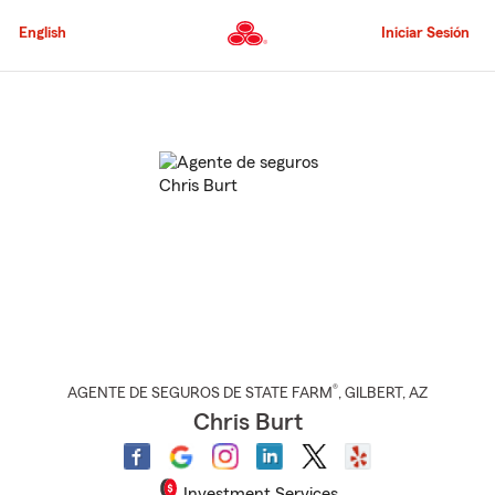
Pasar
al
English
Iniciar Sesión
contenido
principal
Comienzo
del
contenido
principal
®
AGENTE DE SEGUROS DE STATE FARM
,
GILBERT
, AZ
Chris Burt
Investment Services