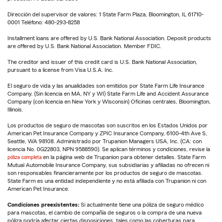
Dirección del supervisor de valores: 1 State Farm Plaza, Bloomington, IL 61710-
0001 Teléfono: 480-293-8258
Installment loans are offered by U.S. Bank National Association. Deposit products
are offered by U.S. Bank National Association. Member FDIC.
The creditor and issuer of this credit card is U.S. Bank National Association,
pursuant to a license from Visa U.S.A. Inc.
El seguro de vida y las anualidades son emitidos por State Farm Life Insurance
Company. (Sin licencia en MA, NY y WI) State Farm Life and Accident Assurance
Company (con licencia en New York y Wisconsin) Oficinas centrales, Bloomington,
Illinois.
Los productos de seguro de mascotas son suscritos en los Estados Unidos por
American Pet Insurance Company y ZPIC Insurance Company, 6100-4th Ave S,
Seattle, WA 98108. Administrado por Trupanion Managers USA, Inc. (CA: con
licencia No. 0G22803, NPN 9588590). Se aplican términos y condiciones, revise la
póliza completa
en la página web de Trupanion para obtener detalles. State Farm
Mutual Automobile Insurance Company, sus subsidiarias y afiliadas no ofrecen ni
son responsables financieramente por los productos de seguro de mascotas.
State Farm es una entidad independiente y no está afiliada con Trupanion ni con
American Pet Insurance.
Condiciones preexistentes:
Si actualmente tiene una póliza de seguro médico
para mascotas, el cambio de compañía de seguros o la compra de una nueva
póliza podría afectar ciertas disposiciones, tales como las coberturas para