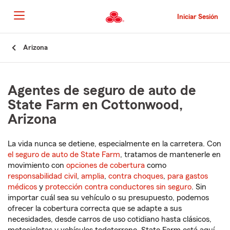
Pasar
al
Iniciar Sesión
contenido
principal
Comienzo
Arizona
del
contenido
principal
Agentes de seguro de auto de
State Farm en Cottonwood,
Arizona
La vida nunca se detiene, especialmente en la carretera. Con
el seguro de auto de State Farm
, tratamos de mantenerle en
movimiento con
opciones de cobertura
como
responsabilidad civil
,
amplia
,
contra choques
,
para gastos
médicos
y
protección contra conductores sin seguro
. Sin
importar cuál sea su vehículo o su presupuesto, podemos
ofrecer la cobertura correcta que se adapte a sus
necesidades, desde carros de uso cotidiano hasta clásicos,