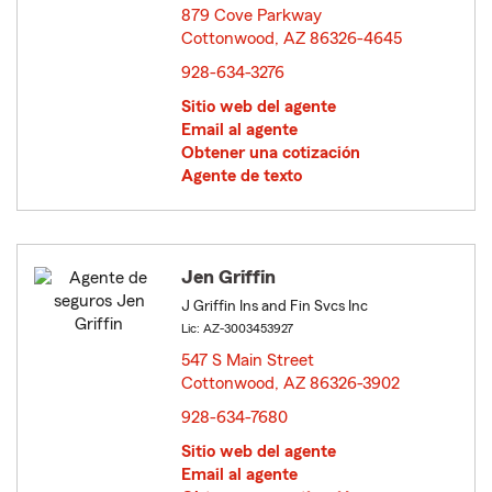
879 Cove Parkway
Cottonwood, AZ 86326-4645
opens in new window
928-634-3276
Sitio web del agente
Email al agente
Obtener una cotización
Agente de texto
Jen Griffin
J Griffin Ins and Fin Svcs Inc
Lic: AZ-3003453927
547 S Main Street
Cottonwood, AZ 86326-3902
opens in new window
928-634-7680
Sitio web del agente
Email al agente