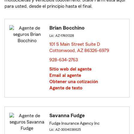
motocicletas y vehículos todoterreno. State Farm está aquí
para usted, desde el principio hasta el final.
Brian Bocchino
Lic: AZ-17401328
101 S Main Street Suite D
Cottonwood, AZ 86326-6979
opens in new window
928-634-2763
Sitio web del agente
Email al agente
Obtener una cotización
Agente de texto
Savanna Fudge
Fudge Insurance Agency Inc
Lic: AZ-3004036625