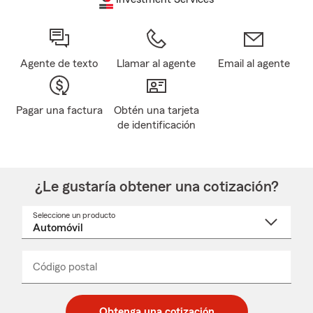
Agente de texto
Llamar al agente
Email al agente
Pagar una factura
Obtén una tarjeta
de identificación
¿Le gustaría obtener una cotización?
Seleccione un producto
Seleccione
un
nombre
de
producto
del
Código postal
Ingresa
Ingresa
_____
menú
un
un
desplegable
código
código
postal
postal
Obtenga una cotización