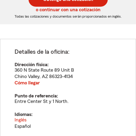
de
de
5
5
o continuar con una cotización
dígitos
dígitos
Todas las cotizaciones y documentos serán proporcionados en inglés.
Detalles de la oficina:
Dirección física:
360 N State Route 89 Unit B
Chino Valley
,
AZ
86323-4134
Cómo llegar
Punto de referencia:
Entre Center St y 1 North.
Idiomas:
Inglés
Español