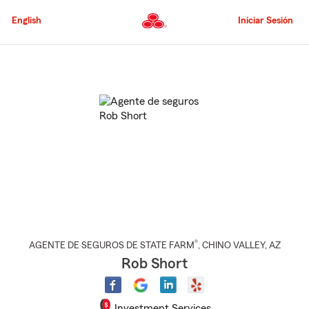
Pasar
al
English
Iniciar Sesión
contenido
principal
Comienzo
del
contenido
principal
®
AGENTE DE SEGUROS DE STATE FARM
,
CHINO VALLEY
, AZ
Rob Short
Investment Services