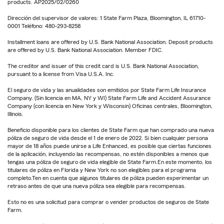
products. AP2025/02/0260
Dirección del supervisor de valores: 1 State Farm Plaza, Bloomington, IL 61710-
0001 Teléfono: 480-293-8258
Installment loans are offered by U.S. Bank National Association. Deposit products
are offered by U.S. Bank National Association. Member FDIC.
The creditor and issuer of this credit card is U.S. Bank National Association,
pursuant to a license from Visa U.S.A. Inc.
El seguro de vida y las anualidades son emitidos por State Farm Life Insurance
Company. (Sin licencia en MA, NY y WI) State Farm Life and Accident Assurance
Company (con licencia en New York y Wisconsin) Oficinas centrales, Bloomington,
Illinois.
Beneficio disponible para los clientes de State Farm que han comprado una nueva
póliza de seguro de vida desde el 1 de enero de 2022. Si bien cualquier persona
mayor de 18 años puede unirse a Life Enhanced, es posible que ciertas funciones
de la aplicación, incluyendo las recompensas, no estén disponibles a menos que
tengas una póliza de seguro de vida elegible de State Farm.En este momento, los
titulares de póliza en Florida y New York no son elegibles para el programa
completo.Ten en cuenta que algunos titulares de póliza pueden experimentar un
retraso antes de que una nueva póliza sea elegible para recompensas.
Esto no es una solicitud para comprar o vender productos de seguros de State
Farm.