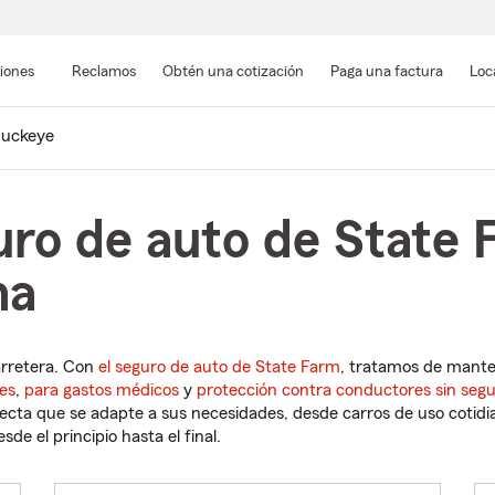
Pasar
al
siones
Reclamos
Obtén una cotización
Paga una factura
Loc
contenido
principal
uckeye
uro de auto de State 
na
arretera. Con
el seguro de auto de State Farm
, tratamos de mant
es
,
para gastos médicos
y
protección contra conductores sin seg
cta que se adapte a sus necesidades, desde carros de uso cotidian
de el principio hasta el final.