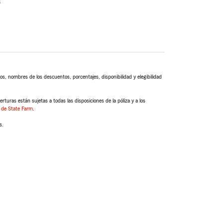
s
s, nombres de los descuentos, porcentajes, disponibilidad y elegibilidad
turas están sujetas a todas las disposiciones de la póliza y a los
 de State Farm
.
s.