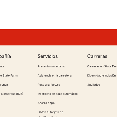
añía
Servicios
Carreras
anos
Presenta un reclamo
Carreras en State Fa
e State Farm
Asistencia en la carretera
Diversidad e inclusión
Prensa
Paga una factura
Jubilados
 a empresa (B2B)
Inscríbete en pago automático
Ahorra papel
Obtén tu tarjeta de