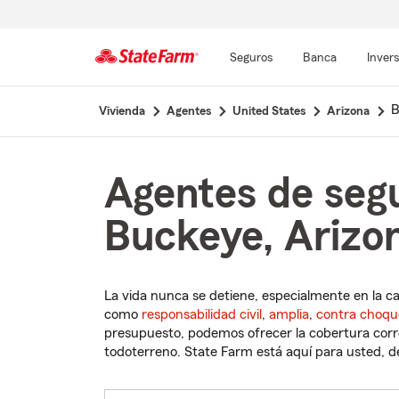
Seguros
Banca
Inver
Comienzo
B
Vivienda
Agentes
United States
Arizona
del
contenido
principal
Agentes de seg
Buckeye, Arizo
La vida nunca se detiene, especialmente en la c
como
responsabilidad civil
,
amplia
,
contra choqu
presupuesto, podemos ofrecer la cobertura corre
todoterreno. State Farm está aquí para usted, des