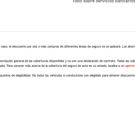
Todo sobre servicios bancario
 caso, el descuento por dos o más compras de diferentes líneas de seguro no se aplicará. Los ahorro
scripción general de las coberturas disponibles y no son una declaración de contrato. Todas las cober
tado. Para conocer más acerca de la cobertura del seguro de auto en su estado, localice a un
agente
quisitos de elegibilidad. No todos los vehículos ni conductores son elegibles para obtener descuento