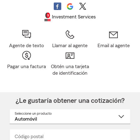
Investment Services
Agente de texto
Llamar al agente
Email al agente
Pagar una factura
Obtén una tarjeta
de identificación
¿Le gustaría obtener una cotización?
Seleccione un producto
Seleccione
un
nombre
de
producto
del
Código postal
Ingresa
Ingresa
_____
menú