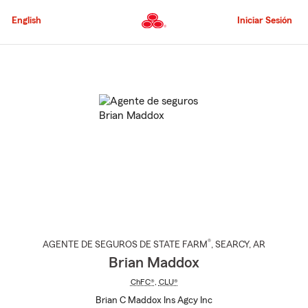
Pasar
al
English
Iniciar Sesión
contenido
principal
Comienzo
del
contenido
principal
®
AGENTE DE SEGUROS DE STATE FARM
,
SEARCY
, AR
Brian Maddox
ChFC®
,
CLU®
Brian C Maddox Ins Agcy Inc