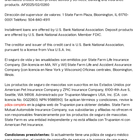
products. AP2025/02/0260
Dirección del supervisor de valores: 1 State Farm Plaza, Bloomington, IL 61710-
0001 Teléfono: 504-840-4911
Installment loans are offered by U.S. Bank National Association. Deposit products
are offered by U.S. Bank National Association. Member FDIC.
The creditor and issuer of this credit card is U.S. Bank National Association,
pursuant to a license from Visa U.S.A. Inc.
El seguro de vida y las anualidades son emitidos por State Farm Life Insurance
Company. (Sin licencia en MA, NY y WI) State Farm Life and Accident Assurance
Company (con licencia en New York y Wisconsin) Oficinas centrales, Bloomington,
Illinois.
Los productos de seguro de mascotas son suscritos en los Estados Unidos por
American Pet Insurance Company y ZPIC Insurance Company, 6100-4th Ave S,
Seattle, WA 98108. Administrado por Trupanion Managers USA, Inc. (CA: con
licencia No. 0G22803, NPN 9588590). Se aplican términos y condiciones, revise la
póliza completa
en la página web de Trupanion para obtener detalles. State Farm
Mutual Automobile Insurance Company, sus subsidiarias y afiliadas no ofrecen ni
son responsables financieramente por los productos de seguro de mascotas.
State Farm es una entidad independiente y no está afiliada con Trupanion ni con
American Pet Insurance.
Condiciones preexistentes:
Si actualmente tiene una póliza de seguro médico
para mascotas, el cambio de compañía de seguros o la compra de una nueva