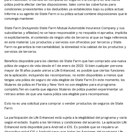
póliza podría afectar ciertas disposiciones, tales como las coberturas para
condiciones preexistentes o los deducibles ya establecidos bajo su póliza actual.
Informe a su agente de State Farm si su póliza actual contiene disposiciones que le
convenga mantener.
State Farm (incluyendo State Farm Mutual Automobile Insurance Company y sus
subsidiarias y afiliadas) no se hace responsable y no respalda ni aprueba, implícita
ni explícitamente, el contenido de ningún sitio de terceros al que se haga referencia
en este material. Los productos y servicios son ofrecidos por terceros y State
Farm no garantiza la mercantabilidad, la idoneidad ni la calidad de los productos y
servicios de terceros.
Beneficio disponible para los clientes de State Farm que han comprado una nueva
póliza de seguro de vida desde el 1 de enero de 2022. Si bien cualquier persona
mayor de 18 años puede unirse a Life Enhanced, es posible que ciertas funciones
de la aplicación, incluyendo las recompensas, no estén disponibles a menos que
tengas una póliza de seguro de vida elegible de State Farm.En este momento, los
titulares de póliza en Florida y New York no son elegibles para el programa
completo.Ten en cuenta que algunos titulares de póliza pueden experimentar un
retraso antes de que una nueva póliza sea elegible para recompensas.
Esto no es una solicitud para comprar o vender productos de seguros de State
Farm.
La participación de Life Enhanced está sujeta a la elegibilidad del programa y varía
según el estado. Sujeto a los términos y condiciones del acuerdo. La aplicación Life
Enhanced está disponible para Android e iOS. Es posible que se requiera un
dispositivo móvil iOS o Android para usar todas las funciones del programa Life