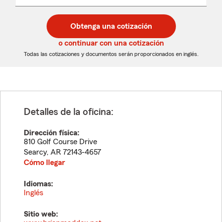
un
un
desplegable
código
código
postal
postal
Obtenga una cotización
de
de
5
5
o continuar con una cotización
dígitos
dígitos
Todas las cotizaciones y documentos serán proporcionados en inglés.
Detalles de la oficina:
Dirección física:
810 Golf Course Drive
Searcy
,
AR
72143-4657
Cómo llegar
Idiomas:
Inglés
Sitio web: