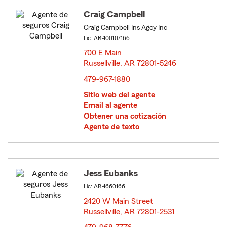
Craig Campbell
Craig Campbell Ins Agcy Inc
Lic: AR-100107166
700 E Main
Russellville, AR 72801-5246
opens in new window
479-967-1880
Sitio web del agente
Email al agente
Obtener una cotización
Agente de texto
Jess Eubanks
Lic: AR-1660166
2420 W Main Street
Russellville, AR 72801-2531
opens in new window