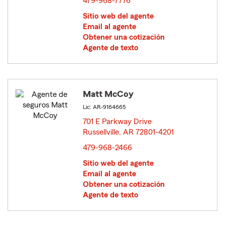
479-968-7776
Sitio web del agente
Email al agente
Obtener una cotización
Agente de texto
Matt McCoy
Lic: AR-9164665
701 E Parkway Drive
Russellville, AR 72801-4201
opens in new window
479-968-2466
Sitio web del agente
Email al agente
Obtener una cotización
Agente de texto