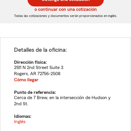
de
de
5
5
o continuar con una cotización
dígitos
dígitos
Todas las cotizaciones y documentos serán proporcionados en inglés.
Detalles de la oficina:
Dirección física:
2511 N 2nd Street Suite 3
Rogers
,
AR
72756-2508
Cómo llegar
Punto de referencia:
Cerca de 7 Brew, en la intersección de Hudson y
2nd St.
Idiomas:
Inglés