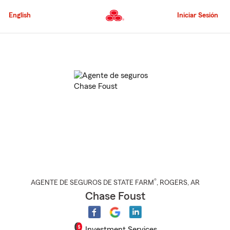
Pasar
al
English
Iniciar Sesión
contenido
principal
Comienzo
del
contenido
principal
®
AGENTE DE SEGUROS DE STATE FARM
,
ROGERS
, AR
Chase Foust
Investment Services