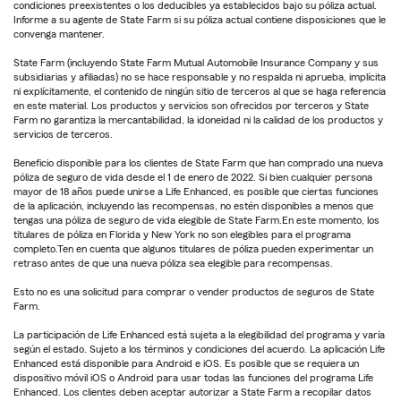
condiciones preexistentes o los deducibles ya establecidos bajo su póliza actual.
Informe a su agente de State Farm si su póliza actual contiene disposiciones que le
convenga mantener.
State Farm (incluyendo State Farm Mutual Automobile Insurance Company y sus
subsidiarias y afiliadas) no se hace responsable y no respalda ni aprueba, implícita
ni explícitamente, el contenido de ningún sitio de terceros al que se haga referencia
en este material. Los productos y servicios son ofrecidos por terceros y State
Farm no garantiza la mercantabilidad, la idoneidad ni la calidad de los productos y
servicios de terceros.
Beneficio disponible para los clientes de State Farm que han comprado una nueva
póliza de seguro de vida desde el 1 de enero de 2022. Si bien cualquier persona
mayor de 18 años puede unirse a Life Enhanced, es posible que ciertas funciones
de la aplicación, incluyendo las recompensas, no estén disponibles a menos que
tengas una póliza de seguro de vida elegible de State Farm.En este momento, los
titulares de póliza en Florida y New York no son elegibles para el programa
completo.Ten en cuenta que algunos titulares de póliza pueden experimentar un
retraso antes de que una nueva póliza sea elegible para recompensas.
Esto no es una solicitud para comprar o vender productos de seguros de State
Farm.
La participación de Life Enhanced está sujeta a la elegibilidad del programa y varía
según el estado. Sujeto a los términos y condiciones del acuerdo. La aplicación Life
Enhanced está disponible para Android e iOS. Es posible que se requiera un
dispositivo móvil iOS o Android para usar todas las funciones del programa Life
Enhanced. Los clientes deben aceptar autorizar a State Farm a recopilar datos