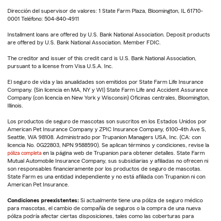
Dirección del supervisor de valores: 1 State Farm Plaza, Bloomington, IL 61710-
0001 Teléfono: 504-840-4911
Installment loans are offered by U.S. Bank National Association. Deposit products
are offered by U.S. Bank National Association. Member FDIC.
The creditor and issuer of this credit card is U.S. Bank National Association,
pursuant to a license from Visa U.S.A. Inc.
El seguro de vida y las anualidades son emitidos por State Farm Life Insurance
Company. (Sin licencia en MA, NY y WI) State Farm Life and Accident Assurance
Company (con licencia en New York y Wisconsin) Oficinas centrales, Bloomington,
Illinois.
Los productos de seguro de mascotas son suscritos en los Estados Unidos por
American Pet Insurance Company y ZPIC Insurance Company, 6100-4th Ave S,
Seattle, WA 98108. Administrado por Trupanion Managers USA, Inc. (CA: con
licencia No. 0G22803, NPN 9588590). Se aplican términos y condiciones, revise la
póliza completa
en la página web de Trupanion para obtener detalles. State Farm
Mutual Automobile Insurance Company, sus subsidiarias y afiliadas no ofrecen ni
son responsables financieramente por los productos de seguro de mascotas.
State Farm es una entidad independiente y no está afiliada con Trupanion ni con
American Pet Insurance.
Condiciones preexistentes:
Si actualmente tiene una póliza de seguro médico
para mascotas, el cambio de compañía de seguros o la compra de una nueva
póliza podría afectar ciertas disposiciones, tales como las coberturas para