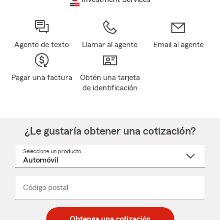
Agente de texto
Llamar al agente
Email al agente
Pagar una factura
Obtén una tarjeta
de identificación
¿Le gustaría obtener una cotización?
Seleccione un producto
Seleccione
un
nombre
de
producto
del
Código postal
Ingresa
Ingresa
_____
menú
un
un
desplegable
código
código
postal
postal
Obtenga una cotización