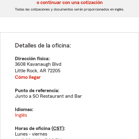
5
5
o continuar con una cotización
dígitos
dígitos
Todas las cotizaciones y documentos serán proporcionados en inglés.
Detalles de la oficina:
Dirección física:
3608 Kavanaugh Blvd
Little Rock
,
AR
72205
Cómo llegar
Punto de referencia:
Junto a SO Restaurant and Bar
Idiomas:
Inglés
Horas de oficina (
CST
):
Lunes - viernes