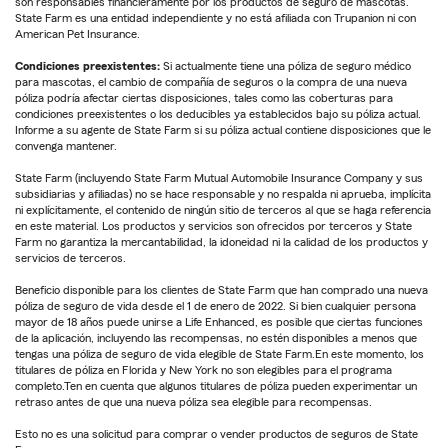
son responsables financieramente por los productos de seguro de mascotas.
State Farm es una entidad independiente y no está afiliada con Trupanion ni con
American Pet Insurance.
Condiciones preexistentes:
Si actualmente tiene una póliza de seguro médico
para mascotas, el cambio de compañía de seguros o la compra de una nueva
póliza podría afectar ciertas disposiciones, tales como las coberturas para
condiciones preexistentes o los deducibles ya establecidos bajo su póliza actual.
Informe a su agente de State Farm si su póliza actual contiene disposiciones que le
convenga mantener.
State Farm (incluyendo State Farm Mutual Automobile Insurance Company y sus
subsidiarias y afiliadas) no se hace responsable y no respalda ni aprueba, implícita
ni explícitamente, el contenido de ningún sitio de terceros al que se haga referencia
en este material. Los productos y servicios son ofrecidos por terceros y State
Farm no garantiza la mercantabilidad, la idoneidad ni la calidad de los productos y
servicios de terceros.
Beneficio disponible para los clientes de State Farm que han comprado una nueva
póliza de seguro de vida desde el 1 de enero de 2022. Si bien cualquier persona
mayor de 18 años puede unirse a Life Enhanced, es posible que ciertas funciones
de la aplicación, incluyendo las recompensas, no estén disponibles a menos que
tengas una póliza de seguro de vida elegible de State Farm.En este momento, los
titulares de póliza en Florida y New York no son elegibles para el programa
completo.Ten en cuenta que algunos titulares de póliza pueden experimentar un
retraso antes de que una nueva póliza sea elegible para recompensas.
Esto no es una solicitud para comprar o vender productos de seguros de State