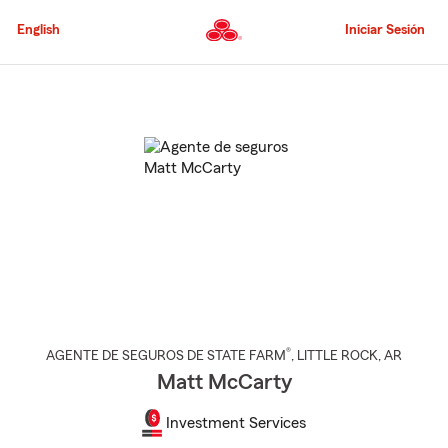
Pasar
al
English
Iniciar Sesión
contenido
principal
Comienzo
del
contenido
principal
®
AGENTE DE SEGUROS DE STATE FARM
,
LITTLE ROCK
, AR
Matt McCarty
Investment Services