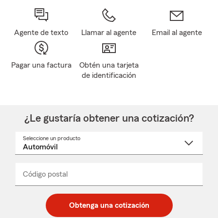
Agente de texto
Llamar al agente
Email al agente
Pagar una factura
Obtén una tarjeta
de identificación
¿Le gustaría obtener una cotización?
Seleccione un producto
Seleccione
un
nombre
de
producto
del
Código postal
Ingresa
Ingresa
_____
menú
un
un
desplegable
código
código
postal
postal
Obtenga una cotización
de
de