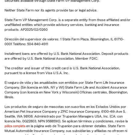
Securities available through State Farm VP Management Corp.
Neither State Farm nor its agents provide tax or legal advice.
State Farm VP Management Corp. is a separate entity from those affiliated and/or
unaffiliated entities which provide advisory services, banking and insurance
products. AP2025/02/0260
Dirección del supervisor de valores: 1 State Farm Plaza, Bloomington, IL 61710-
0001 Teléfono: 504-840-4911
Installment loans are offered by U.S. Bank National Association. Deposit products
are offered by U.S. Bank National Association. Member FDIC.
The creditor and issuer of this credit card is U.S. Bank National Association,
pursuant to a license from Visa U.S.A. Inc.
El seguro de vida y las anualidades son emitidos por State Farm Life Insurance
Company. (Sin licencia en MA, NY y WI) State Farm Life and Accident Assurance
Company (con licencia en New York y Wisconsin) Oficinas centrales, Bloomington,
Illinois.
Los productos de seguro de mascotas son suscritos en los Estados Unidos por
American Pet Insurance Company y ZPIC Insurance Company, 6100-4th Ave S,
Seattle, WA 98108. Administrado por Trupanion Managers USA, Inc. (CA: con
licencia No. 0G22803, NPN 9588590). Se aplican términos y condiciones, revise la
póliza completa
en la página web de Trupanion para obtener detalles. State Farm
Mutual Automobile Insurance Company, sus subsidiarias y afiliadas no ofrecen ni