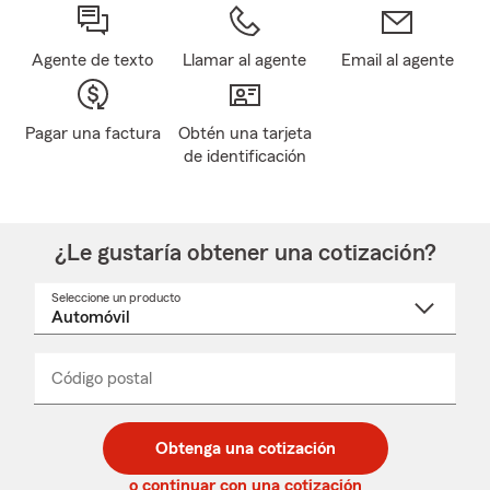
Agente de texto
Llamar al agente
Email al agente
Pagar una factura
Obtén una tarjeta
de identificación
¿Le gustaría obtener una cotización?
Seleccione un producto
Seleccione
un
nombre
de
producto
del
Código postal
Ingresa
Ingresa
_____
menú
un
un
desplegable
código
código
postal
postal
Obtenga una cotización
de
de
5
5
o continuar con una cotización