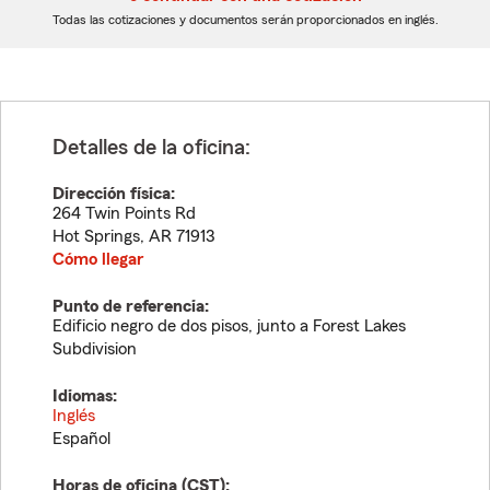
dígitos
dígitos
Todas las cotizaciones y documentos serán proporcionados en inglés.
Detalles de la oficina:
Dirección física:
264 Twin Points Rd
Hot Springs
,
AR
71913
Cómo llegar
Punto de referencia:
Edificio negro de dos pisos, junto a Forest Lakes
Subdivision
Idiomas:
Inglés
Español
Horas de oficina (
CST
):