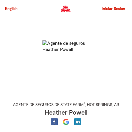
Pasar
al
English
Iniciar Sesión
contenido
principal
Comienzo
del
contenido
principal
®
AGENTE DE SEGUROS DE STATE FARM
,
HOT SPRINGS
, AR
Heather Powell