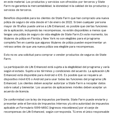
en este material. Los productos y servicios son ofrecidos por terceros y State
Farm no garantiza la mercantabilidad, la idoneidad ni la calidad de los productos y
servicios de terceros.
Beneficio disponible para los clientes de State Farm que han comprado una nueva
póliza de seguro de vida desde el 1 de enero de 2022. Si bien cualquier persona
mayor de 18 años puede unirse a Life Enhanced, es posible que ciertas funciones
de la aplicación, incluyendo las recompensas, no estén disponibles a menos que
tengas una póliza de seguro de vida elegible de State Farm.En este momento, los
titulares de póliza en Florida y New York no son elegibles para el programa
completo.Ten en cuenta que algunos titulares de póliza pueden experimentar un
retraso antes de que una nueva póliza sea elegible para recompensas.
Esto no es una solicitud para comprar o vender productos de seguros de State
Farm.
La participación de Life Enhanced está sujeta a la elegibilidad del programa y varía
según el estado. Sujeto a los términos y condiciones del acuerdo. La aplicación Life
Enhanced está disponible para Android e iOS. Es posible que se requiera un
dispositivo móvil iOS o Android para usar todas las funciones del programa Life
Enhanced. Los clientes deben aceptar autorizar a State Farm a recopilar datos
sobre salud y bienestar. Los usuarios de aplicaciones móviles deben aceptar un
acuerdo de licencia.
De conformidad con la ley de impuestos pertinente, State Farm puede enviarte y
presentar ante el Servicio de Impuestos Internos y/u otra autoridad de impuestos
aplicable un Formulario 1099-MISC (ingresos misceláneos) por el canje de
recompensas de Life Enhanced, según corresponda. Tú eres el único responsable