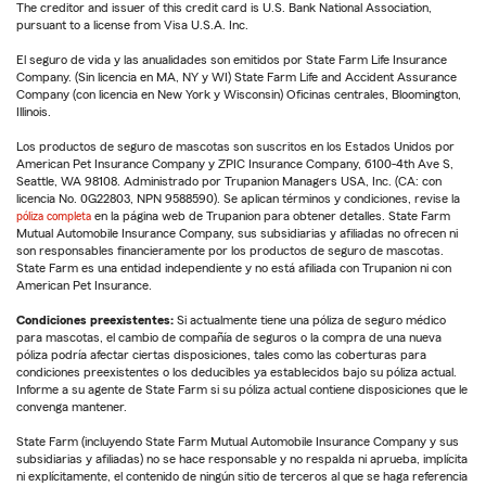
The creditor and issuer of this credit card is U.S. Bank National Association,
pursuant to a license from Visa U.S.A. Inc.
El seguro de vida y las anualidades son emitidos por State Farm Life Insurance
Company. (Sin licencia en MA, NY y WI) State Farm Life and Accident Assurance
Company (con licencia en New York y Wisconsin) Oficinas centrales, Bloomington,
Illinois.
Los productos de seguro de mascotas son suscritos en los Estados Unidos por
American Pet Insurance Company y ZPIC Insurance Company, 6100-4th Ave S,
Seattle, WA 98108. Administrado por Trupanion Managers USA, Inc. (CA: con
licencia No. 0G22803, NPN 9588590). Se aplican términos y condiciones, revise la
póliza completa
en la página web de Trupanion para obtener detalles. State Farm
Mutual Automobile Insurance Company, sus subsidiarias y afiliadas no ofrecen ni
son responsables financieramente por los productos de seguro de mascotas.
State Farm es una entidad independiente y no está afiliada con Trupanion ni con
American Pet Insurance.
Condiciones preexistentes:
Si actualmente tiene una póliza de seguro médico
para mascotas, el cambio de compañía de seguros o la compra de una nueva
póliza podría afectar ciertas disposiciones, tales como las coberturas para
condiciones preexistentes o los deducibles ya establecidos bajo su póliza actual.
Informe a su agente de State Farm si su póliza actual contiene disposiciones que le
convenga mantener.
State Farm (incluyendo State Farm Mutual Automobile Insurance Company y sus
subsidiarias y afiliadas) no se hace responsable y no respalda ni aprueba, implícita
ni explícitamente, el contenido de ningún sitio de terceros al que se haga referencia