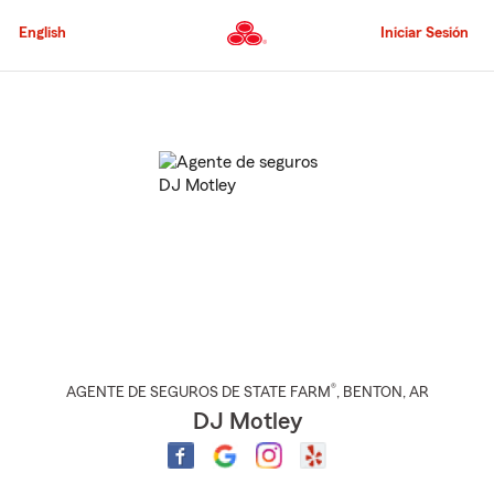
Pasar
al
English
Iniciar Sesión
contenido
principal
Comienzo
del
contenido
principal
®
AGENTE DE SEGUROS DE STATE FARM
,
BENTON
, AR
DJ Motley