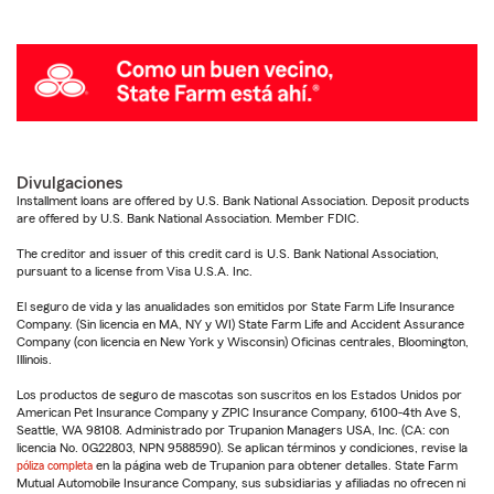
Divulgaciones
Installment loans are offered by U.S. Bank National Association. Deposit products
are offered by U.S. Bank National Association. Member FDIC.
The creditor and issuer of this credit card is U.S. Bank National Association,
pursuant to a license from Visa U.S.A. Inc.
El seguro de vida y las anualidades son emitidos por State Farm Life Insurance
Company. (Sin licencia en MA, NY y WI) State Farm Life and Accident Assurance
Company (con licencia en New York y Wisconsin) Oficinas centrales, Bloomington,
Illinois.
Los productos de seguro de mascotas son suscritos en los Estados Unidos por
American Pet Insurance Company y ZPIC Insurance Company, 6100-4th Ave S,
Seattle, WA 98108. Administrado por Trupanion Managers USA, Inc. (CA: con
licencia No. 0G22803, NPN 9588590). Se aplican términos y condiciones, revise la
póliza completa
en la página web de Trupanion para obtener detalles. State Farm
Mutual Automobile Insurance Company, sus subsidiarias y afiliadas no ofrecen ni