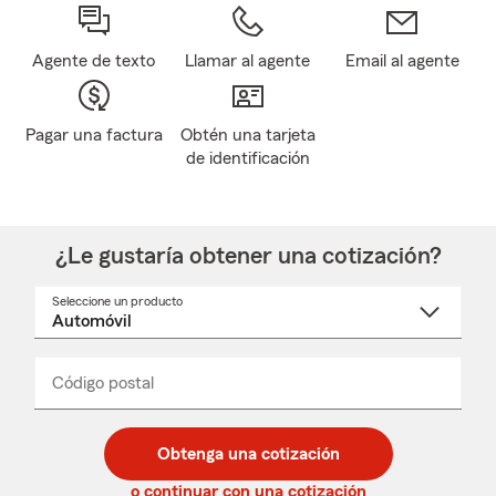
Agente de texto
Llamar al agente
Email al agente
Pagar una factura
Obtén una tarjeta
de identificación
¿Le gustaría obtener una cotización?
Seleccione un producto
Seleccione
un
nombre
de
producto
del
Código postal
Ingresa
Ingresa
_____
menú
un
un
desplegable
código
código
postal
postal
Obtenga una cotización
de
de
5
5
o continuar con una cotización