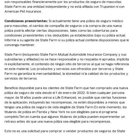
son responsables financieramente por los productos de seguro de mascotas.
State Farm es una entidad independiente y no está afiliada con Trupanion ni con
American Pet Insurance.
Condiciones preexistentes:
Si actualmente tiene una póliza de seguro médico
para mascotas, el cambio de compañía de seguros o la compra de una nueva
póliza podría afectar ciertas disposiciones, tales como las coberturas para
condiciones preexistentes o los deducibles ya establecidos bajo su póliza actual.
Informe a su agente de State Farm si su póliza actual contiene disposiciones que le
convenga mantener.
State Farm (incluyendo State Farm Mutual Automobile Insurance Company y sus
subsidiarias y afiliadas) no se hace responsable y no respalda ni aprueba, implícita
ni explícitamente, el contenido de ningún sitio de terceros al que se haga referencia
en este material. Los productos y servicios son ofrecidos por terceros y State
Farm no garantiza la mercantabilidad, la idoneidad ni la calidad de los productos y
servicios de terceros.
Beneficio disponible para los clientes de State Farm que han comprado una nueva
póliza de seguro de vida desde el 1 de enero de 2022. Si bien cualquier persona
mayor de 18 años puede unirse a Life Enhanced, es posible que ciertas funciones
de la aplicación, incluyendo las recompensas, no estén disponibles a menos que
tengas una póliza de seguro de vida elegible de State Farm.En este momento, los
titulares de póliza en Florida y New York no son elegibles para el programa
completo.Ten en cuenta que algunos titulares de póliza pueden experimentar un
retraso antes de que una nueva póliza sea elegible para recompensas.
Esto no es una solicitud para comprar o vender productos de seguros de State