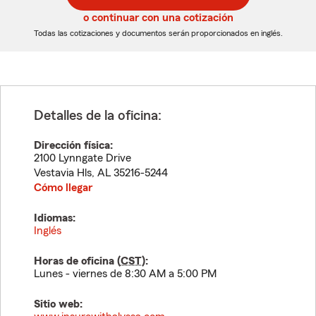
5
5
o continuar con una cotización
dígitos
dígitos
Todas las cotizaciones y documentos serán proporcionados en inglés.
Detalles de la oficina:
Dirección física:
2100 Lynngate Drive
Vestavia Hls
,
AL
35216-5244
Cómo llegar
Idiomas:
Inglés
Horas de oficina (
CST
):
Lunes - viernes de 8:30 AM a 5:00 PM
Sitio web: