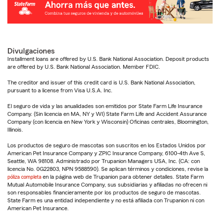
Divulgaciones
Installment loans are offered by U.S. Bank National Association. Deposit products
are offered by U.S. Bank National Association. Member FDIC.
The creditor and issuer of this credit card is U.S. Bank National Association,
pursuant to a license from Visa U.S.A. Inc.
El seguro de vida y las anualidades son emitidos por State Farm Life Insurance
Company. (Sin licencia en MA, NY y WI) State Farm Life and Accident Assurance
Company (con licencia en New York y Wisconsin) Oficinas centrales, Bloomington,
Illinois.
Los productos de seguro de mascotas son suscritos en los Estados Unidos por
American Pet Insurance Company y ZPIC Insurance Company, 6100-4th Ave S,
Seattle, WA 98108. Administrado por Trupanion Managers USA, Inc. (CA: con
licencia No. 0G22803, NPN 9588590). Se aplican términos y condiciones, revise la
póliza completa
en la página web de Trupanion para obtener detalles. State Farm
Mutual Automobile Insurance Company, sus subsidiarias y afiliadas no ofrecen ni
son responsables financieramente por los productos de seguro de mascotas.
State Farm es una entidad independiente y no está afiliada con Trupanion ni con
American Pet Insurance.