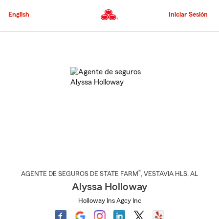
Pasar
al
English
Iniciar Sesión
contenido
principal
Comienzo
del
contenido
principal
®
AGENTE DE SEGUROS DE STATE FARM
,
VESTAVIA HLS
, AL
Alyssa Holloway
Holloway Ins Agcy Inc