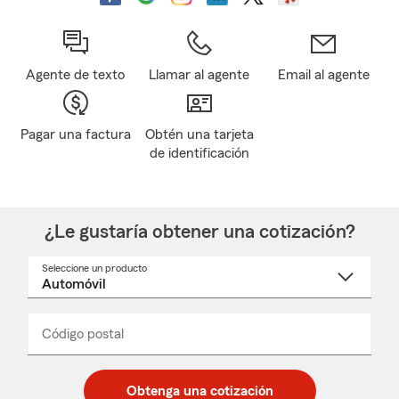
Agente de texto
Llamar al agente
Email al agente
Pagar una factura
Obtén una tarjeta
de identificación
¿Le gustaría obtener una cotización?
Seleccione un producto
Seleccione
un
nombre
de
producto
del
Código postal
Ingresa
Ingresa
_____
menú
un
un
desplegable
código
código
postal
postal
Obtenga una cotización
de
de