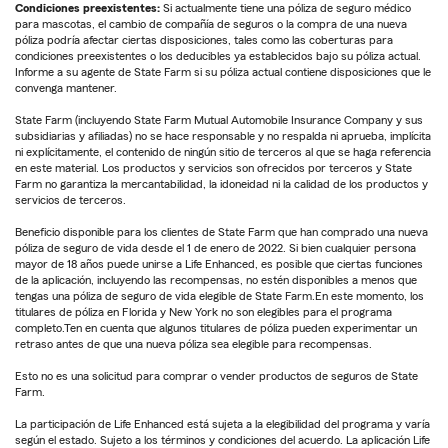
Condiciones preexistentes:
Si actualmente tiene una póliza de seguro médico
para mascotas, el cambio de compañía de seguros o la compra de una nueva
póliza podría afectar ciertas disposiciones, tales como las coberturas para
condiciones preexistentes o los deducibles ya establecidos bajo su póliza actual.
Informe a su agente de State Farm si su póliza actual contiene disposiciones que le
convenga mantener.
State Farm (incluyendo State Farm Mutual Automobile Insurance Company y sus
subsidiarias y afiliadas) no se hace responsable y no respalda ni aprueba, implícita
ni explícitamente, el contenido de ningún sitio de terceros al que se haga referencia
en este material. Los productos y servicios son ofrecidos por terceros y State
Farm no garantiza la mercantabilidad, la idoneidad ni la calidad de los productos y
servicios de terceros.
Beneficio disponible para los clientes de State Farm que han comprado una nueva
póliza de seguro de vida desde el 1 de enero de 2022. Si bien cualquier persona
mayor de 18 años puede unirse a Life Enhanced, es posible que ciertas funciones
de la aplicación, incluyendo las recompensas, no estén disponibles a menos que
tengas una póliza de seguro de vida elegible de State Farm.En este momento, los
titulares de póliza en Florida y New York no son elegibles para el programa
completo.Ten en cuenta que algunos titulares de póliza pueden experimentar un
retraso antes de que una nueva póliza sea elegible para recompensas.
Esto no es una solicitud para comprar o vender productos de seguros de State
Farm.
La participación de Life Enhanced está sujeta a la elegibilidad del programa y varía
según el estado. Sujeto a los términos y condiciones del acuerdo. La aplicación Life