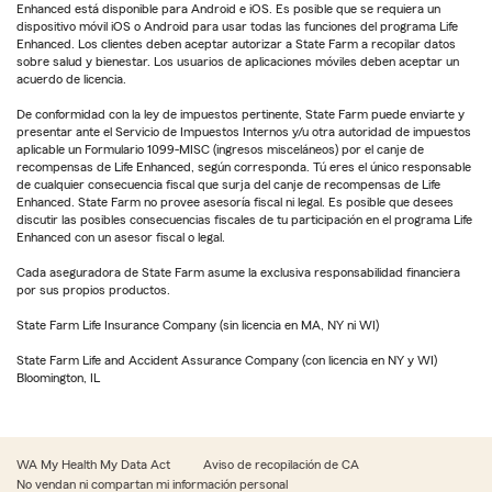
Enhanced está disponible para Android e iOS. Es posible que se requiera un
dispositivo móvil iOS o Android para usar todas las funciones del programa Life
Enhanced. Los clientes deben aceptar autorizar a State Farm a recopilar datos
sobre salud y bienestar. Los usuarios de aplicaciones móviles deben aceptar un
acuerdo de licencia.
De conformidad con la ley de impuestos pertinente, State Farm puede enviarte y
presentar ante el Servicio de Impuestos Internos y/u otra autoridad de impuestos
aplicable un Formulario 1099-MISC (ingresos misceláneos) por el canje de
recompensas de Life Enhanced, según corresponda. Tú eres el único responsable
de cualquier consecuencia fiscal que surja del canje de recompensas de Life
Enhanced. State Farm no provee asesoría fiscal ni legal. Es posible que desees
discutir las posibles consecuencias fiscales de tu participación en el programa Life
Enhanced con un asesor fiscal o legal.
Cada aseguradora de State Farm asume la exclusiva responsabilidad financiera
por sus propios productos.
State Farm Life Insurance Company (sin licencia en MA, NY ni WI)
State Farm Life and Accident Assurance Company (con licencia en NY y WI)
Bloomington, IL
WA My Health My Data Act
Aviso de recopilación de CA
No vendan ni compartan mi información personal