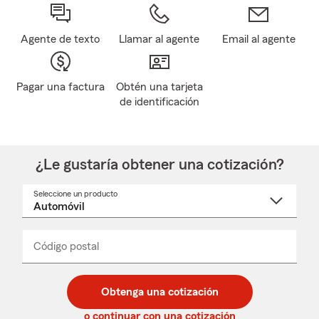
Agente de texto
Llamar al agente
Email al agente
Pagar una factura
Obtén una tarjeta
de identificación
¿Le gustaría obtener una cotización?
Seleccione un producto
Seleccione
un
nombre
de
producto
del
Código postal
Ingresa
Ingresa
_____
menú
un
un
desplegable
código
código
postal
postal
Obtenga una cotización
de
de
5
5
o continuar con una cotización