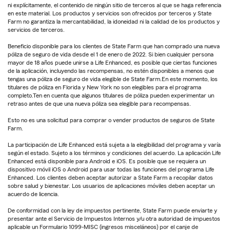
ni explícitamente, el contenido de ningún sitio de terceros al que se haga referencia
en este material. Los productos y servicios son ofrecidos por terceros y State
Farm no garantiza la mercantabilidad, la idoneidad ni la calidad de los productos y
servicios de terceros.
Beneficio disponible para los clientes de State Farm que han comprado una nueva
póliza de seguro de vida desde el 1 de enero de 2022. Si bien cualquier persona
mayor de 18 años puede unirse a Life Enhanced, es posible que ciertas funciones
de la aplicación, incluyendo las recompensas, no estén disponibles a menos que
tengas una póliza de seguro de vida elegible de State Farm.En este momento, los
titulares de póliza en Florida y New York no son elegibles para el programa
completo.Ten en cuenta que algunos titulares de póliza pueden experimentar un
retraso antes de que una nueva póliza sea elegible para recompensas.
Esto no es una solicitud para comprar o vender productos de seguros de State
Farm.
La participación de Life Enhanced está sujeta a la elegibilidad del programa y varía
según el estado. Sujeto a los términos y condiciones del acuerdo. La aplicación Life
Enhanced está disponible para Android e iOS. Es posible que se requiera un
dispositivo móvil iOS o Android para usar todas las funciones del programa Life
Enhanced. Los clientes deben aceptar autorizar a State Farm a recopilar datos
sobre salud y bienestar. Los usuarios de aplicaciones móviles deben aceptar un
acuerdo de licencia.
De conformidad con la ley de impuestos pertinente, State Farm puede enviarte y
presentar ante el Servicio de Impuestos Internos y/u otra autoridad de impuestos
aplicable un Formulario 1099-MISC (ingresos misceláneos) por el canje de