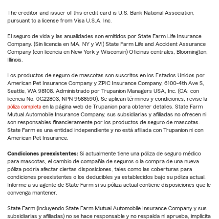
The creditor and issuer of this credit card is U.S. Bank National Association,
pursuant to a license from Visa U.S.A. Inc.
El seguro de vida y las anualidades son emitidos por State Farm Life Insurance
Company. (Sin licencia en MA, NY y WI) State Farm Life and Accident Assurance
Company (con licencia en New York y Wisconsin) Oficinas centrales, Bloomington,
Illinois.
Los productos de seguro de mascotas son suscritos en los Estados Unidos por
American Pet Insurance Company y ZPIC Insurance Company, 6100-4th Ave S,
Seattle, WA 98108. Administrado por Trupanion Managers USA, Inc. (CA: con
licencia No. 0G22803, NPN 9588590). Se aplican términos y condiciones, revise la
póliza completa
en la página web de Trupanion para obtener detalles. State Farm
Mutual Automobile Insurance Company, sus subsidiarias y afiliadas no ofrecen ni
son responsables financieramente por los productos de seguro de mascotas.
State Farm es una entidad independiente y no está afiliada con Trupanion ni con
American Pet Insurance.
Condiciones preexistentes:
Si actualmente tiene una póliza de seguro médico
para mascotas, el cambio de compañía de seguros o la compra de una nueva
póliza podría afectar ciertas disposiciones, tales como las coberturas para
condiciones preexistentes o los deducibles ya establecidos bajo su póliza actual.
Informe a su agente de State Farm si su póliza actual contiene disposiciones que le
convenga mantener.
State Farm (incluyendo State Farm Mutual Automobile Insurance Company y sus
subsidiarias y afiliadas) no se hace responsable y no respalda ni aprueba, implícita