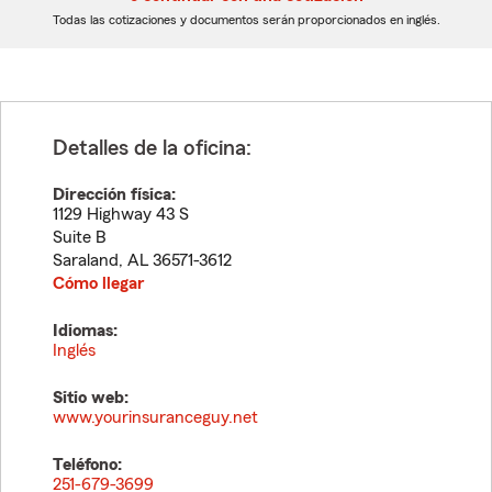
dígitos
dígitos
Todas las cotizaciones y documentos serán proporcionados en inglés.
Detalles de la oficina:
Dirección física:
1129 Highway 43 S
Suite B
Saraland
,
AL
36571-3612
Cómo llegar
Idiomas:
Inglés
Sitio web:
www.yourinsuranceguy.net
Teléfono:
251-679-3699