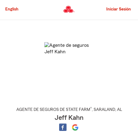
Pasar
al
English
Iniciar Sesión
contenido
principal
Comienzo
del
contenido
principal
®
AGENTE DE SEGUROS DE STATE FARM
,
SARALAND
, AL
Jeff Kahn