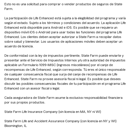
Esto no es una solicitud para comprar o vender productos de seguros de State
Farm.
La participación de Life Enhanced está sujeta a la elegibilidad del programa y varía
según el estado. Sujeto a los términos y condiciones del acuerdo. La aplicación Life
Enhanced está disponible para Android e iOS. Es posible que se requiera un
dispositivo móvil iOS o Android para usar todas las funciones del programa Life
Enhanced. Los clientes deben aceptar autorizar a State Farm a recopilar datos
sobre salud y bienestar. Los usuarios de aplicaciones móviles deben aceptar un
acuerdo de licencia.
De conformidad con la ley de impuestos pertinente, State Farm puede enviarte y
presentar ante el Servicio de Impuestos Internos y/u otra autoridad de impuestos
aplicable un Formulario 1099-MISC (ingresos misceláneos) por el canje de
recompensas de Life Enhanced, según corresponda. Tú eres el único responsable
de cualquier consecuencia fiscal que surja del canje de recompensas de Life
Enhanced. State Farm no provee asesoría fiscal ni legal. Es posible que desees
discutir las posibles consecuencias fiscales de tu participación en el programa Life
Enhanced con un asesor fiscal o legal.
Cada aseguradora de State Farm asume la exclusiva responsabilidad financiera
por sus propios productos.
State Farm Life Insurance Company (sin licencia en MA, NY ni WI)
State Farm Life and Accident Assurance Company (con licencia en NY y WI)
Bloomington, IL