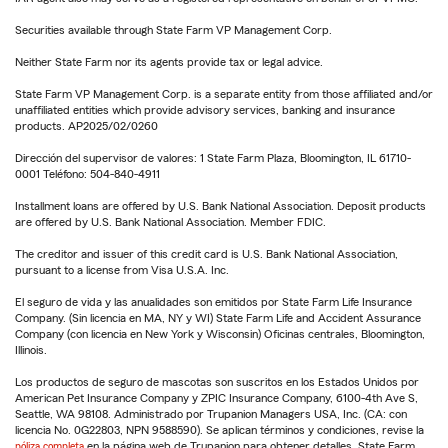
Securities available through State Farm VP Management Corp.
Neither State Farm nor its agents provide tax or legal advice.
State Farm VP Management Corp. is a separate entity from those affiliated and/or
unaffiliated entities which provide advisory services, banking and insurance
products. AP2025/02/0260
Dirección del supervisor de valores: 1 State Farm Plaza, Bloomington, IL 61710-
0001 Teléfono: 504-840-4911
Installment loans are offered by U.S. Bank National Association. Deposit products
are offered by U.S. Bank National Association. Member FDIC.
The creditor and issuer of this credit card is U.S. Bank National Association,
pursuant to a license from Visa U.S.A. Inc.
El seguro de vida y las anualidades son emitidos por State Farm Life Insurance
Company. (Sin licencia en MA, NY y WI) State Farm Life and Accident Assurance
Company (con licencia en New York y Wisconsin) Oficinas centrales, Bloomington,
Illinois.
Los productos de seguro de mascotas son suscritos en los Estados Unidos por
American Pet Insurance Company y ZPIC Insurance Company, 6100-4th Ave S,
Seattle, WA 98108. Administrado por Trupanion Managers USA, Inc. (CA: con
licencia No. 0G22803, NPN 9588590). Se aplican términos y condiciones, revise la
póliza completa
en la página web de Trupanion para obtener detalles. State Farm