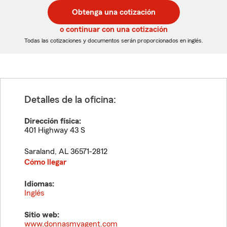
postal
postal
Obtenga una cotización
de
de
5
5
o continuar con una cotización
dígitos
dígitos
Todas las cotizaciones y documentos serán proporcionados en inglés.
Detalles de la oficina:
Dirección física:
401 Highway 43 S
Saraland
,
AL
36571-2812
Cómo llegar
Idiomas:
Inglés
Sitio web:
www.donnasmyagent.com