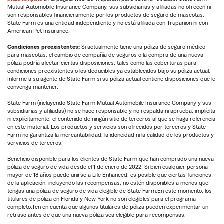
Mutual Automobile Insurance Company, sus subsidiarias y afiliadas no ofrecen ni
son responsables financieramente por los productos de seguro de mascotas.
State Farm es una entidad independiente y no está afiliada con Trupanion ni con
American Pet Insurance.
Condiciones preexistentes:
Si actualmente tiene una póliza de seguro médico
para mascotas, el cambio de compañía de seguros o la compra de una nueva
póliza podría afectar ciertas disposiciones, tales como las coberturas para
condiciones preexistentes o los deducibles ya establecidos bajo su póliza actual.
Informe a su agente de State Farm si su póliza actual contiene disposiciones que le
convenga mantener.
State Farm (incluyendo State Farm Mutual Automobile Insurance Company y sus
subsidiarias y afiliadas) no se hace responsable y no respalda ni aprueba, implícita
ni explícitamente, el contenido de ningún sitio de terceros al que se haga referencia
en este material. Los productos y servicios son ofrecidos por terceros y State
Farm no garantiza la mercantabilidad, la idoneidad ni la calidad de los productos y
servicios de terceros.
Beneficio disponible para los clientes de State Farm que han comprado una nueva
póliza de seguro de vida desde el 1 de enero de 2022. Si bien cualquier persona
mayor de 18 años puede unirse a Life Enhanced, es posible que ciertas funciones
de la aplicación, incluyendo las recompensas, no estén disponibles a menos que
tengas una póliza de seguro de vida elegible de State Farm.En este momento, los
titulares de póliza en Florida y New York no son elegibles para el programa
completo.Ten en cuenta que algunos titulares de póliza pueden experimentar un
retraso antes de que una nueva póliza sea elegible para recompensas.