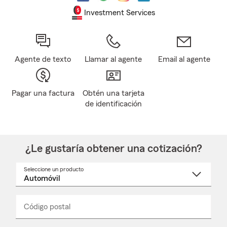
Investment Services
Agente de texto
Llamar al agente
Email al agente
Pagar una factura
Obtén una tarjeta
de identificación
¿Le gustaría obtener una cotización?
Seleccione un producto
Seleccione
un
nombre
de
producto
del
Código postal
Ingresa
Ingresa
_____
menú
un
un
desplegable
código
código