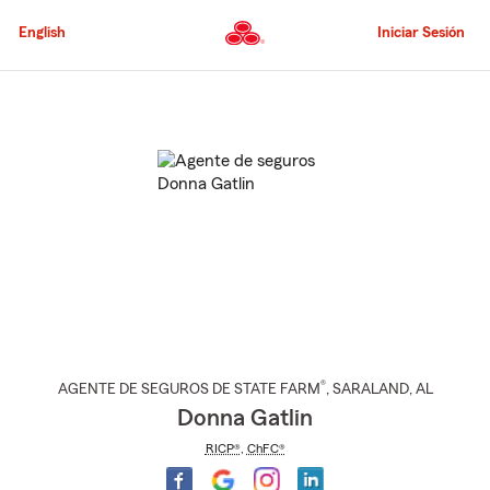
Pasar
al
English
Iniciar Sesión
contenido
principal
Comienzo
del
contenido
principal
®
AGENTE DE SEGUROS DE STATE FARM
,
SARALAND
, AL
Donna Gatlin
RICP®
,
ChFC®