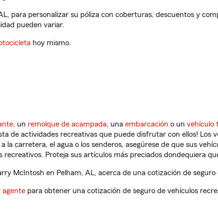
AL, para personalizar su póliza con coberturas, descuentos y co
ilidad pueden variar.
tocicleta
hoy mismo.
ante
, un
remolque de acampada
, una
embarcación
o un
vehículo 
ista de actividades recreativas que puede disfrutar con ellos! Los 
a la carretera, el agua o los senderos, asegúrese de que sus vehí
 recreativos. Proteja sus artículos más preciados dondequiera qu
rry McIntosh en Pelham, AL, acerca de una cotización de seguro d
n agente
para obtener una cotización de seguro de vehículos recre