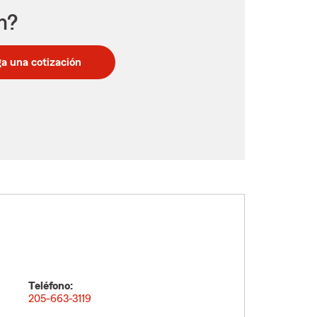
n?
a una cotización
Teléfono:
205-663-3119