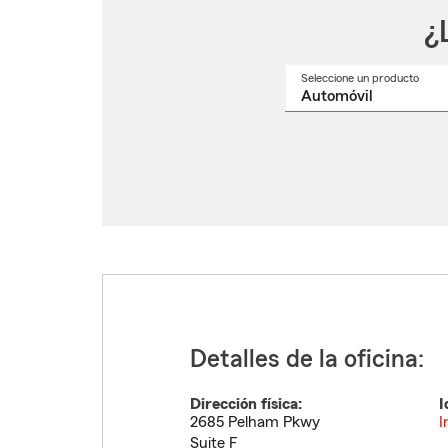
¿
Seleccione un producto
Selec
un
nomb
de
produ
del
menú
despl
Detalles de la oficina:
Dirección física:
I
2685 Pelham Pkwy
I
Suite F