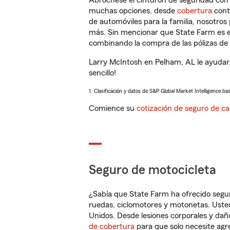
Abróchese el cinturón de seguridad co
muchas opciones, desde
cobertura
con
de automóviles para la familia, nosotro
más. Sin mencionar que State Farm es e
combinando la compra de las pólizas de 
Larry McIntosh en Pelham, AL le ayudar
sencillo!
1. Clasificación y datos de S&P Global Market Intelligence ba
Comience su
cotización de seguro de ca
Seguro de motocicleta
¿Sabía que State Farm ha ofrecido segu
ruedas, ciclomotores y motonetas. Usted
Unidos. Desde lesiones corporales y dañ
de cobertura
para que solo necesite agre