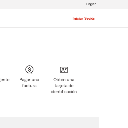
English
Iniciar Sesión
gente
Pagar una
Obtén una
factura
tarjeta de
identificación