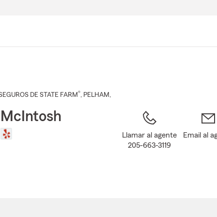
Pasar
al
contenido
principal
®
SEGUROS DE STATE FARM
,
PELHAM
,
 McIntosh
Llamar al agente
Email al a
205-663-3119