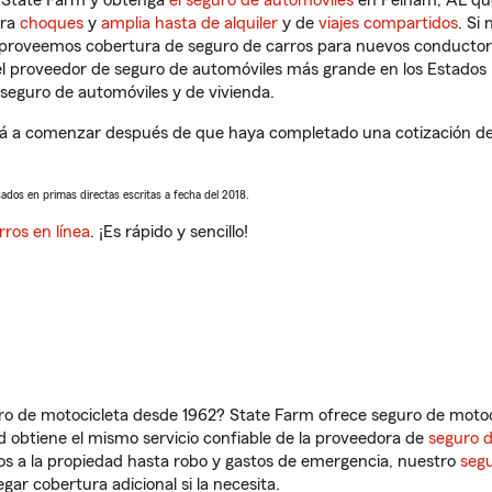
n State Farm y obtenga
el seguro de automóviles
en Pelham, AL que
tra
choques
y
amplia hasta de alquiler
y de
viajes compartidos
. Si
s proveemos cobertura de seguro de carros para nuevos conductores
l proveedor de seguro de automóviles más grande en los Estados
seguro de automóviles y de vivienda.
á a comenzar después de que haya completado una cotización de s
sados en primas directas escritas a fecha del 2018.
rros en línea
. ¡Es rápido y sencillo!
ro de motocicleta desde 1962? State Farm ofrece seguro de motoci
 obtiene el mismo servicio confiable de la proveedora de
seguro 
os a la propiedad hasta robo y gastos de emergencia, nuestro
segu
gar cobertura adicional si la necesita.