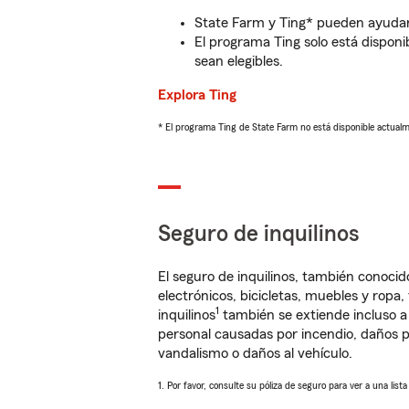
State Farm y Ting* pueden ayudarl
El programa Ting solo está disponib
sean elegibles.
Explora Ting
* El programa Ting de State Farm no está disponible actua
Seguro de inquilinos
El seguro de inquilinos, también conoc
electrónicos, bicicletas, muebles y ropa
1
inquilinos
también se extiende incluso a
personal causadas por incendio, daños p
vandalismo o daños al vehículo.
1. Por favor, consulte su póliza de seguro para ver a una list