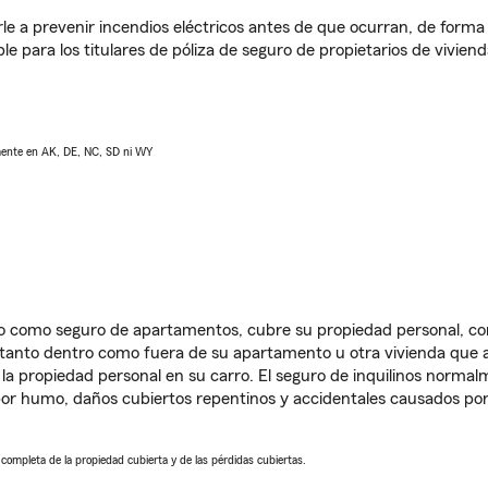
e a prevenir incendios eléctricos antes de que ocurran, de forma 
le para los titulares de póliza de seguro de propietarios de vivie
lmente en AK, DE, NC, SD ni WY
ido como seguro de apartamentos, cubre su propiedad personal, c
, tanto dentro como fuera de su apartamento u otra vivienda que a
 la propiedad personal en su carro. El seguro de inquilinos norma
or humo, daños cubiertos repentinos y accidentales causados por
a completa de la propiedad cubierta y de las pérdidas cubiertas.