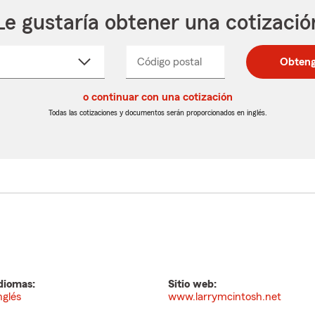
Le gustaría obtener una cotizació
cione
Código postal
Ingresa
Ingresa
Obteng
_____
un
un
re
código
código
cto
o continuar con una cotización
postal
postal
de
de
Todas las cotizaciones y documentos serán proporcionados en inglés.
egable
5
5
dígitos
dígitos
diomas:
Sitio web:
nglés
www.larrymcintosh.net