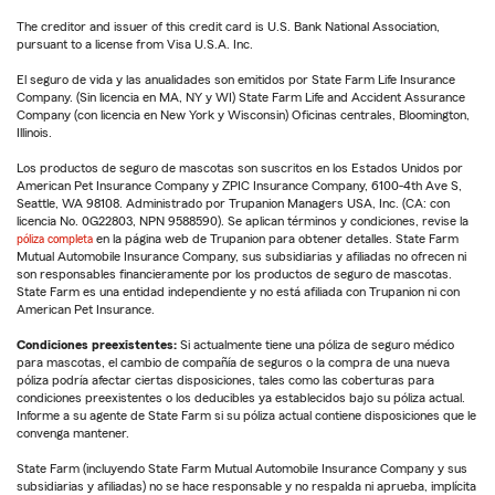
The creditor and issuer of this credit card is U.S. Bank National Association,
pursuant to a license from Visa U.S.A. Inc.
El seguro de vida y las anualidades son emitidos por State Farm Life Insurance
Company. (Sin licencia en MA, NY y WI) State Farm Life and Accident Assurance
Company (con licencia en New York y Wisconsin) Oficinas centrales, Bloomington,
Illinois.
Los productos de seguro de mascotas son suscritos en los Estados Unidos por
American Pet Insurance Company y ZPIC Insurance Company, 6100-4th Ave S,
Seattle, WA 98108. Administrado por Trupanion Managers USA, Inc. (CA: con
licencia No. 0G22803, NPN 9588590). Se aplican términos y condiciones, revise la
póliza completa
en la página web de Trupanion para obtener detalles. State Farm
Mutual Automobile Insurance Company, sus subsidiarias y afiliadas no ofrecen ni
son responsables financieramente por los productos de seguro de mascotas.
State Farm es una entidad independiente y no está afiliada con Trupanion ni con
American Pet Insurance.
Condiciones preexistentes:
Si actualmente tiene una póliza de seguro médico
para mascotas, el cambio de compañía de seguros o la compra de una nueva
póliza podría afectar ciertas disposiciones, tales como las coberturas para
condiciones preexistentes o los deducibles ya establecidos bajo su póliza actual.
Informe a su agente de State Farm si su póliza actual contiene disposiciones que le
convenga mantener.
State Farm (incluyendo State Farm Mutual Automobile Insurance Company y sus
subsidiarias y afiliadas) no se hace responsable y no respalda ni aprueba, implícita