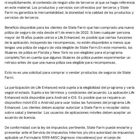
ni explícitamente, el contenido de ningún sitio de terceros al que se haga referencia
en este material. Los productos y servicios son ofrecidos por terceros y State
Farm no garantiza la mercantabilidad, la idoneidad ni la calidad de los productos y
servicios de terceros.
Beneficio disponible para los clientes de State Farm que han comprado una nueva
póliza de seguro de vida desde el 1 de enero de 2022. Si bien cualquier persona
mayor de 18 años puede unirse a Life Enhanced, es posible que ciertas funciones
de la aplicación, incluyendo las recompensas, no estén disponibles a menos que
tengas una póliza de seguro de vida elegible de State Farm.En este momento, los
titulares de póliza en Florida y New York no son elegibles para el programa
completo.Ten en cuenta que algunos titulares de póliza pueden experimentar un
retraso antes de que una nueva póliza sea elegible para recompensas.
Esto no es una solicitud para comprar o vender productos de seguros de State
Farm.
La participación de Life Enhanced está sujeta a la elegibilidad del programa y varía
según el estado. Sujeto a los términos y condiciones del acuerdo. La aplicación Life
Enhanced está disponible para Android e iOS. Es posible que se requiera un
dispositivo móvil iOS o Android para usar todas las funciones del programa Life
Enhanced. Los clientes deben aceptar autorizar a State Farm a recopilar datos
sobre salud y bienestar. Los usuarios de aplicaciones móviles deben aceptar un
acuerdo de licencia.
De conformidad con la ley de impuestos pertinente, State Farm puede enviarte y
presentar ante el Servicio de Impuestos Internos y/u otra autoridad de impuestos
aplicable un Formulario 1099-MISC (ingresos misceláneos) por el canje de