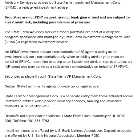
Advisory Services provided by State Farm Investment Management Corp.
(SFIMC), a registered investment adviser.
Securities are not FDIC insured, are not bank guaranteed and are subject to
investment risk, including possible loss of principal.
The State Farm Advisory Services model portfolios are part of a wrap fee
program sponsored and managed by State Farm Investment Management Corp.
(SFIMC) a registered investment advisor.
An SFIMC investment adviser representative (IAR) agent is acting as an
investment adviser representative only when providing advisory services on
behalf of SFIMC. In addition to acting as an investment adviser representative, an
IAR agent also may serve as a registered representative on behalf of SFVPMC.
Securities available through State Farm VP Management Corp.
Neither State Farm nor its agents provide tax or legal advice.
State Farm VP Management Corp. is a separate entity from those affiliated and/or
unaffiliated entities which provide advisory services, banking and insurance
products. AP2025/02/0260
Dirección del supervisor de valores: 1 State Farm Plaza, Bloomington, IL 61710-
0001 Teléfono: 901-384-5793
Installment loans are offered by U.S. Bank National Association. Deposit products
are offered by U.S. Bank National Association. Member FDIC.