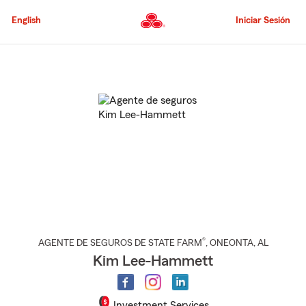
Pasar
al
English
Iniciar Sesión
contenido
principal
Comienzo
del
contenido
principal
®
AGENTE DE SEGUROS DE STATE FARM
,
ONEONTA
, AL
Kim Lee-Hammett
Investment Services