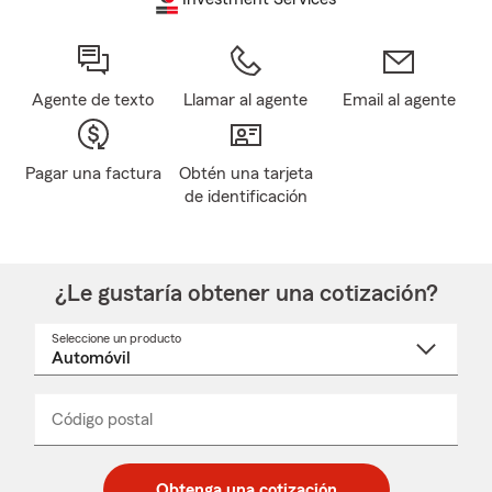
Agente de texto
Llamar al agente
Email al agente
Pagar una factura
Obtén una tarjeta
de identificación
¿Le gustaría obtener una cotización?
Seleccione un producto
Seleccione
un
nombre
de
producto
del
Código postal
Ingresa
Ingresa
_____
menú
un
un
desplegable
código
código
postal
postal
Obtenga una cotización