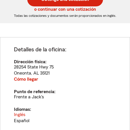
de
de
5
5
o continuar con una cotización
dígitos
dígitos
Todas las cotizaciones y documentos serán proporcionados en inglés.
Detalles de la oficina:
Dirección física:
28254 State Hwy 75
Oneonta
,
AL
35121
Cómo llegar
Punto de referencia:
Frente a Jack's
Idiomas:
Inglés
Español