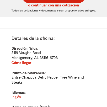
5
5
o continuar con una cotización
dígitos
dígitos
Todas las cotizaciones y documentos serán proporcionados en inglés.
Detalles de la oficina:
Dirección física:
8119 Vaughn Road
Montgomery
,
AL
36116-6708
Cómo llegar
Punto de referencia:
Entre Chappy's Deli y Pepper Tree Wine and
Steaks
Idiomas:
Inglés