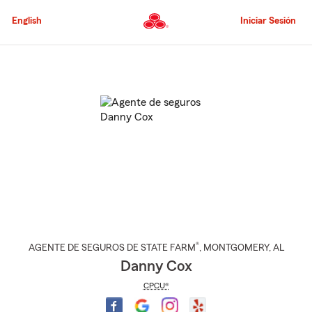
Pasar
al
English
Iniciar Sesión
contenido
principal
Comienzo
del
contenido
principal
®
AGENTE DE SEGUROS DE STATE FARM
,
MONTGOMERY
, AL
Danny Cox
CPCU®