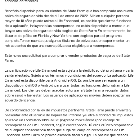
servicios de terceros.
Beneficio disponible para los clientes de State Farm que han comprado una nueva
póliza de seguro de vida desde el 1 de enero de 2022. Si bien cualquier persona
mayor de 18 años puede unirse a Life Enhanced, es posible que ciertas funciones
de la aplicación, incluyendo las recompensas, no estén disponibles a menos que
tengas una póliza de seguro de vida elegible de State Farm.En este momento, los
titulares de póliza en Florida y New York no son elegibles para el programa
completo.Ten en cuenta que algunos titulares de póliza pueden experimentar un
retraso antes de que una nueva póliza sea elegible para recompensas.
Esto no es una solicitud para comprar o vender productos de seguros de State
Farm.
La participación de Life Enhanced está sujeta a la elegibilidad del programa y varía
según el estado. Sujeto a los términos y condiciones del acuerdo. La aplicación Life
Enhanced está disponible para Android e iOS. Es posible que se requiera un
dispositivo móvil iOS o Android para usar todas las funciones del programa Life
Enhanced. Los clientes deben aceptar autorizar a State Farm a recopilar datos
sobre salud y bienestar. Los usuarios de aplicaciones móviles deben aceptar un
acuerdo de licencia.
De conformidad con la ley de impuestos pertinente, State Farm puede enviarte y
presentar ante el Servicio de Impuestos Internos y/u otra autoridad de impuestos
aplicable un Formulario 1099-MISC (ingresos misceláneos) por el canje de
recompensas de Life Enhanced, según corresponda. Tú eres el único responsable
de cualquier consecuencia fiscal que surja del canje de recompensas de Life
Enhanced. State Farm no provee asesoría fiscal ni legal. Es posible que desees