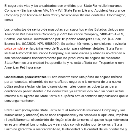
El seguro de vida y las anualidades son emitidos por State Farm Life Insurance
Company. (Sin licencia en MA, NY y WI) State Farm Life and Accident Assurance
Company (con licencia en New York y Wisconsin) Oficinas centrales, Bloomington,
Illinois.
Los productos de seguro de mascotas son suscritos en los Estados Unidos por
American Pet Insurance Company y ZPIC Insurance Company, 6100-4th Ave S,
Seattle, WA 98108. Administrado por Trupanion Managers USA, Inc. (CA: con
licencia No. 0G22803, NPN 9588590). Se aplican términos y condiciones, revise la
póliza completa
en la página web de Trupanion para obtener detalles. State Farm
Mutual Automobile Insurance Company, sus subsidiarias y afiliadas no ofrecen ni
son responsables financieramente por los productos de seguro de mascotas.
State Farm es una entidad independiente y no está afiliada con Trupanion ni con
American Pet Insurance.
Condiciones preexistentes:
Si actualmente tiene una póliza de seguro médico
para mascotas, el cambio de compañía de seguros o la compra de una nueva
póliza podría afectar ciertas disposiciones, tales como las coberturas para
condiciones preexistentes o los deducibles ya establecidos bajo su póliza actual.
Informe a su agente de State Farm si su póliza actual contiene disposiciones que le
convenga mantener.
State Farm (incluyendo State Farm Mutual Automobile Insurance Company y sus
subsidiarias y afiliadas) no se hace responsable y no respalda ni aprueba, implícita
ni explícitamente, el contenido de ningún sitio de terceros al que se haga referencia
en este material. Los productos y servicios son ofrecidos por terceros y State
Farm no garantiza la mercantabilidad, la idoneidad ni la calidad de los productos y