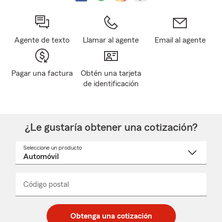
Agente de texto
Llamar al agente
Email al agente
Pagar una factura
Obtén una tarjeta
de identificación
¿Le gustaría obtener una cotización?
Seleccione un producto
Seleccione
un
nombre
de
producto
del
Código postal
Ingresa
Ingresa
_____
menú
un
un
desplegable
código
código
postal
postal
Obtenga una cotización
de
de