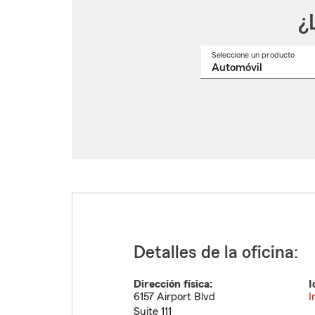
¿
Seleccione un producto
Selec
un
nomb
de
produ
del
menú
despl
Detalles de la oficina:
Dirección física:
I
6157 Airport Blvd
I
Suite 111