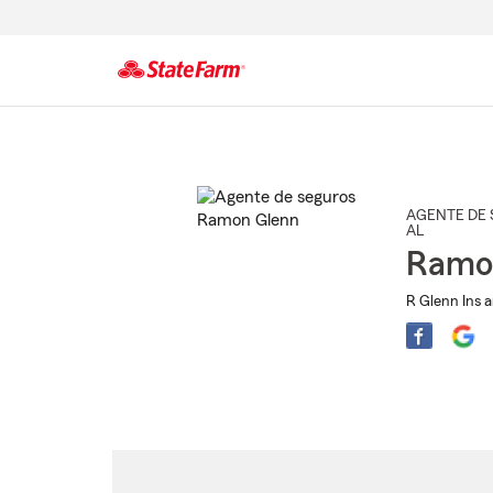
Comienzo
del
contenido
principal
AGENTE DE 
AL
Ramo
R Glenn Ins a