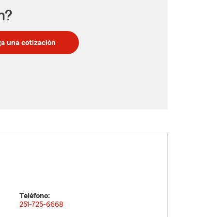
n?
a una cotización
Teléfono:
251-725-6668