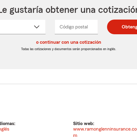
Le gustaría obtener una cotizació
cione
Código postal
Ingresa
Ingresa
Obteng
_____
un
un
re
código
código
cto
o continuar con una cotización
postal
postal
de
de
Todas las cotizaciones y documentos serán proporcionados en inglés.
egable
5
5
dígitos
dígitos
diomas:
Sitio web:
nglés
www.ramonglenninsurance.co
m