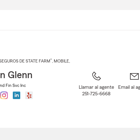
Pasar
al
contenido
principal
®
SEGUROS DE STATE FARM
,
MOBILE
,
n Glenn
nd Fin Svc Inc
Llamar al agente
Email al a
251-725-6668