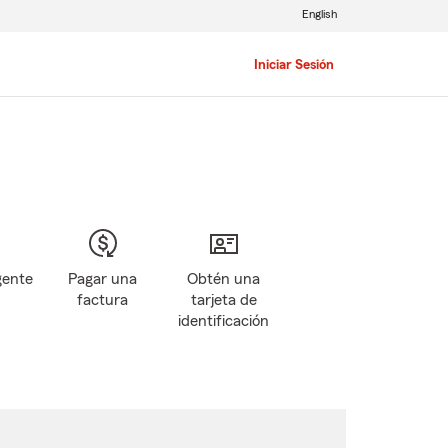
English
Iniciar Sesión
gente
Pagar una
Obtén una
factura
tarjeta de
identificación