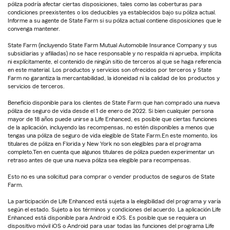
póliza podría afectar ciertas disposiciones, tales como las coberturas para
condiciones preexistentes o los deducibles ya establecidos bajo su póliza actual.
Informe a su agente de State Farm si su póliza actual contiene disposiciones que le
convenga mantener.
State Farm (incluyendo State Farm Mutual Automobile Insurance Company y sus
subsidiarias y afiliadas) no se hace responsable y no respalda ni aprueba, implícita
ni explícitamente, el contenido de ningún sitio de terceros al que se haga referencia
en este material. Los productos y servicios son ofrecidos por terceros y State
Farm no garantiza la mercantabilidad, la idoneidad ni la calidad de los productos y
servicios de terceros.
Beneficio disponible para los clientes de State Farm que han comprado una nueva
póliza de seguro de vida desde el 1 de enero de 2022. Si bien cualquier persona
mayor de 18 años puede unirse a Life Enhanced, es posible que ciertas funciones
de la aplicación, incluyendo las recompensas, no estén disponibles a menos que
tengas una póliza de seguro de vida elegible de State Farm.En este momento, los
titulares de póliza en Florida y New York no son elegibles para el programa
completo.Ten en cuenta que algunos titulares de póliza pueden experimentar un
retraso antes de que una nueva póliza sea elegible para recompensas.
Esto no es una solicitud para comprar o vender productos de seguros de State
Farm.
La participación de Life Enhanced está sujeta a la elegibilidad del programa y varía
según el estado. Sujeto a los términos y condiciones del acuerdo. La aplicación Life
Enhanced está disponible para Android e iOS. Es posible que se requiera un
dispositivo móvil iOS o Android para usar todas las funciones del programa Life