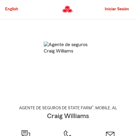
Pasar
al
English
Iniciar Sesión
contenido
principal
Comienzo
del
contenido
principal
®
AGENTE DE SEGUROS DE STATE FARM
,
MOBILE
, AL
Craig Williams