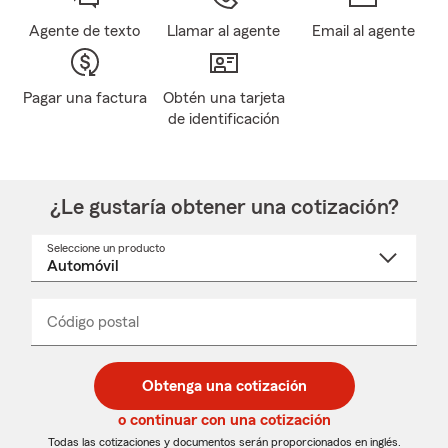
Agente de texto
Llamar al agente
Email al agente
Pagar una factura
Obtén una tarjeta
de identificación
¿Le gustaría obtener una cotización?
Seleccione un producto
Seleccione
un
nombre
de
producto
del
Código postal
Ingresa
Ingresa
_____
menú
un
un
desplegable
código
código
postal
postal
Obtenga una cotización
de
de
5
5
o continuar con una cotización
dígitos
dígitos
Todas las cotizaciones y documentos serán proporcionados en inglés.