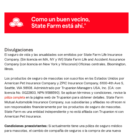
Divulgaciones
El seguro de vida y las anualidades son emitidos por State Farm Life Insurance
Company. (Sin licencia en MA, NY y WI) State Farm Life and Accident Assurance
Company (con licencia en New York y Wisconsin) Oficinas centrales, Bloomington,
Illinois.
Los productos de seguro de mascotas son suscritos en los Estados Unidos por
American Pet Insurance Company y ZPIC Insurance Company, 6100-4th Ave S,
Seattle, WA 98108. Administrado por Trupanion Managers USA, Inc. (CA: con
licencia No. 0G22803, NPN 9588590). Se aplican términos y condiciones, revise la
póliza completa
en la página web de Trupanion para obtener detalles. State Farm
Mutual Automobile Insurance Company, sus subsidiarias y afiliadas no ofrecen ni
son responsables financieramente por los productos de seguro de mascotas.
State Farm es una entidad independiente y no está afiliada con Trupanion ni con
American Pet Insurance.
Condiciones preexistentes:
Si actualmente tiene una póliza de seguro médico
para mascotas, el cambio de compañía de seguros o la compra de una nueva