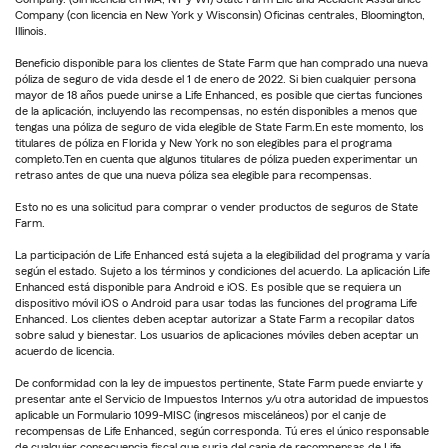
Company (con licencia en New York y Wisconsin) Oficinas centrales, Bloomington,
Illinois.
Beneficio disponible para los clientes de State Farm que han comprado una nueva
póliza de seguro de vida desde el 1 de enero de 2022. Si bien cualquier persona
mayor de 18 años puede unirse a Life Enhanced, es posible que ciertas funciones
de la aplicación, incluyendo las recompensas, no estén disponibles a menos que
tengas una póliza de seguro de vida elegible de State Farm.En este momento, los
titulares de póliza en Florida y New York no son elegibles para el programa
completo.Ten en cuenta que algunos titulares de póliza pueden experimentar un
retraso antes de que una nueva póliza sea elegible para recompensas.
Esto no es una solicitud para comprar o vender productos de seguros de State
Farm.
La participación de Life Enhanced está sujeta a la elegibilidad del programa y varía
según el estado. Sujeto a los términos y condiciones del acuerdo. La aplicación Life
Enhanced está disponible para Android e iOS. Es posible que se requiera un
dispositivo móvil iOS o Android para usar todas las funciones del programa Life
Enhanced. Los clientes deben aceptar autorizar a State Farm a recopilar datos
sobre salud y bienestar. Los usuarios de aplicaciones móviles deben aceptar un
acuerdo de licencia.
De conformidad con la ley de impuestos pertinente, State Farm puede enviarte y
presentar ante el Servicio de Impuestos Internos y/u otra autoridad de impuestos
aplicable un Formulario 1099-MISC (ingresos misceláneos) por el canje de
recompensas de Life Enhanced, según corresponda. Tú eres el único responsable
de cualquier consecuencia fiscal que surja del canje de recompensas de Life