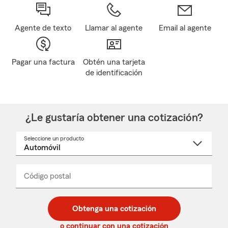
Agente de texto
Llamar al agente
Email al agente
Pagar una factura
Obtén una tarjeta
de identificación
¿Le gustaría obtener una cotización?
Seleccione un producto
Seleccione
un
nombre
de
producto
del
Código postal
Ingresa
Ingresa
_____
menú
un
un
desplegable
código
código
postal
postal
Obtenga una cotización
de
de
5
5
o continuar con una cotización