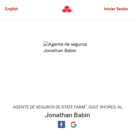
Pasar
al
English
Iniciar Sesión
contenido
principal
Comienzo
del
contenido
principal
®
AGENTE DE SEGUROS DE STATE FARM
,
GULF SHORES
, AL
Jonathan Babin