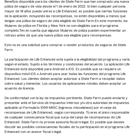
Beneficio disponible para los clientes de State Farm que han comprado una nueva
póliza de seguro de vida desde el 1 de enero de 2022. Si bien cualquier persona
mayor de 18 años puede unirse a Life Enhanced, es posible que ciertas funciones
de la aplicación, incluyendo las recompensas, no estén disponibles a menos que
tengas una póliza de seguro de vida elegible de State Farm.En este momento, los
titulares de póliza en Florida y New York no son elegibles para el programa
completo.Ten en cuenta que algunos titulares de póliza pueden experimentar un
retraso antes de que una nueva póliza sea elegible para recompensas.
Esto no es una solicitud para comprar o vender productos de seguros de State
Farm.
La participación de Life Enhanced está sujeta a la elegibilidad del programa y varía
según el estado. Sujeto a los términos y condiciones del acuerdo. La aplicación Life
Enhanced está disponible para Android e iOS. Es posible que se requiera un
dispositivo móvil iOS o Android para usar todas las funciones del programa Life
Enhanced. Los clientes deben aceptar autorizar a State Farm a recopilar datos
sobre salud y bienestar. Los usuarios de aplicaciones móviles deben aceptar un
acuerdo de licencia.
De conformidad con la ley de impuestos pertinente, State Farm puede enviarte y
presentar ante el Servicio de Impuestos Internos y/u otra autoridad de impuestos
aplicable un Formulario 1099-MISC (ingresos misceláneos) por el canje de
recompensas de Life Enhanced, según corresponda. Tú eres el único responsable
de cualquier consecuencia fiscal que surja del canje de recompensas de Life
Enhanced. State Farm no provee asesoría fiscal ni legal. Es posible que desees
discutir las posibles consecuencias fiscales de tu participación en el programa Life
Enhanced con un asesor fiscal o legal.