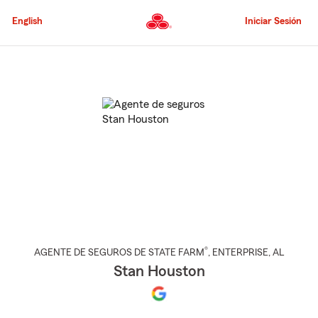
Pasar
al
English
Iniciar Sesión
contenido
principal
Comienzo
del
contenido
principal
®
AGENTE DE SEGUROS DE STATE FARM
,
ENTERPRISE
, AL
Stan Houston