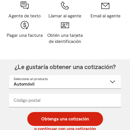
Agente de texto
Llamar al agente
Email al agente
Pagar una factura
Obtén una tarjeta
de identificación
¿Le gustaría obtener una cotización?
Seleccione un producto
Seleccione
un
nombre
de
producto
del
Código postal
Ingresa
Ingresa
_____
menú
un
un
desplegable
código
código
postal
postal
Obtenga una cotización
de
de
5
5
o continuar con una cotización