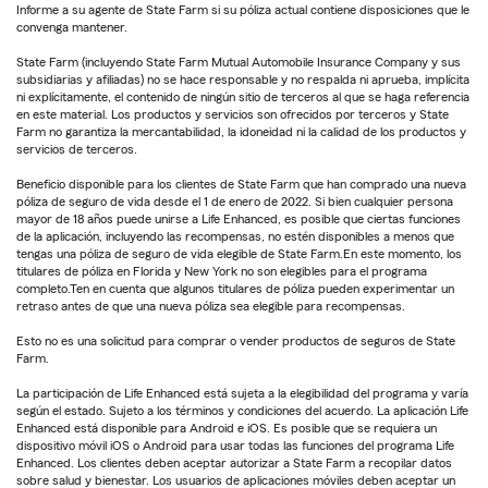
Informe a su agente de State Farm si su póliza actual contiene disposiciones que le
convenga mantener.
State Farm (incluyendo State Farm Mutual Automobile Insurance Company y sus
subsidiarias y afiliadas) no se hace responsable y no respalda ni aprueba, implícita
ni explícitamente, el contenido de ningún sitio de terceros al que se haga referencia
en este material. Los productos y servicios son ofrecidos por terceros y State
Farm no garantiza la mercantabilidad, la idoneidad ni la calidad de los productos y
servicios de terceros.
Beneficio disponible para los clientes de State Farm que han comprado una nueva
póliza de seguro de vida desde el 1 de enero de 2022. Si bien cualquier persona
mayor de 18 años puede unirse a Life Enhanced, es posible que ciertas funciones
de la aplicación, incluyendo las recompensas, no estén disponibles a menos que
tengas una póliza de seguro de vida elegible de State Farm.En este momento, los
titulares de póliza en Florida y New York no son elegibles para el programa
completo.Ten en cuenta que algunos titulares de póliza pueden experimentar un
retraso antes de que una nueva póliza sea elegible para recompensas.
Esto no es una solicitud para comprar o vender productos de seguros de State
Farm.
La participación de Life Enhanced está sujeta a la elegibilidad del programa y varía
según el estado. Sujeto a los términos y condiciones del acuerdo. La aplicación Life
Enhanced está disponible para Android e iOS. Es posible que se requiera un
dispositivo móvil iOS o Android para usar todas las funciones del programa Life
Enhanced. Los clientes deben aceptar autorizar a State Farm a recopilar datos
sobre salud y bienestar. Los usuarios de aplicaciones móviles deben aceptar un