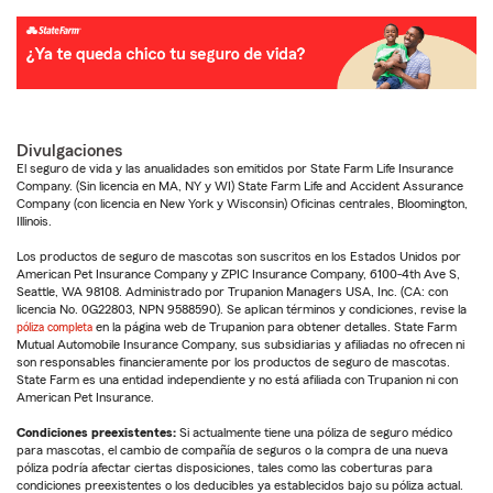
Divulgaciones
El seguro de vida y las anualidades son emitidos por State Farm Life Insurance
Company. (Sin licencia en MA, NY y WI) State Farm Life and Accident Assurance
Company (con licencia en New York y Wisconsin) Oficinas centrales, Bloomington,
Illinois.
Los productos de seguro de mascotas son suscritos en los Estados Unidos por
American Pet Insurance Company y ZPIC Insurance Company, 6100-4th Ave S,
Seattle, WA 98108. Administrado por Trupanion Managers USA, Inc. (CA: con
licencia No. 0G22803, NPN 9588590). Se aplican términos y condiciones, revise la
póliza completa
en la página web de Trupanion para obtener detalles. State Farm
Mutual Automobile Insurance Company, sus subsidiarias y afiliadas no ofrecen ni
son responsables financieramente por los productos de seguro de mascotas.
State Farm es una entidad independiente y no está afiliada con Trupanion ni con
American Pet Insurance.
Condiciones preexistentes:
Si actualmente tiene una póliza de seguro médico
para mascotas, el cambio de compañía de seguros o la compra de una nueva
póliza podría afectar ciertas disposiciones, tales como las coberturas para
condiciones preexistentes o los deducibles ya establecidos bajo su póliza actual.