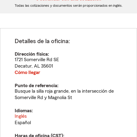
dígitos
dígitos
Todas las cotizaciones y documentos serán proporcionados en inglés.
Detalles de la oficina:
Dirección física:
1721 Somerville Rd SE
Decatur
,
AL
35601
Cómo llegar
Punto de referencia:
Busque la silla roja grande, en la intersección de
Somerville Rd y Magnolia St
Idiomas:
Inglés
Español
Horas de oficina (
CST
):