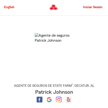
Pasar
al
English
Iniciar Sesión
contenido
principal
Comienzo
del
contenido
principal
®
AGENTE DE SEGUROS DE STATE FARM
,
DECATUR
, AL
Patrick Johnson