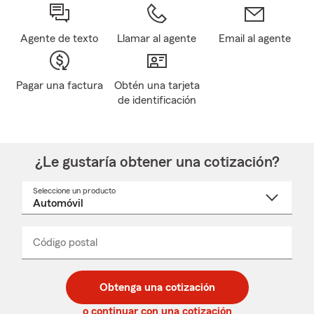
Agente de texto
Llamar al agente
Email al agente
Pagar una factura
Obtén una tarjeta
de identificación
¿Le gustaría obtener una cotización?
Seleccione un producto
Seleccione
un
nombre
de
producto
del
Código postal
Ingresa
Ingresa
_____
menú
un
un
desplegable
código
código
postal
postal
Obtenga una cotización
de
de
5
5
o continuar con una cotización