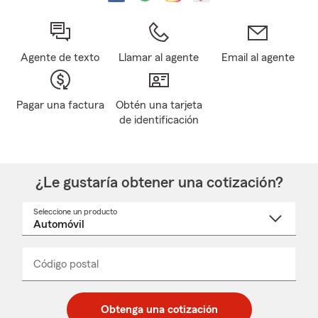
Agente de texto
Llamar al agente
Email al agente
Pagar una factura
Obtén una tarjeta
de identificación
¿Le gustaría obtener una cotización?
Seleccione un producto
Seleccione
un
nombre
de
producto
del
Código postal
Ingresa
Ingresa
_____
menú
un
un
desplegable
código
código
postal
postal
Obtenga una cotización
de
de