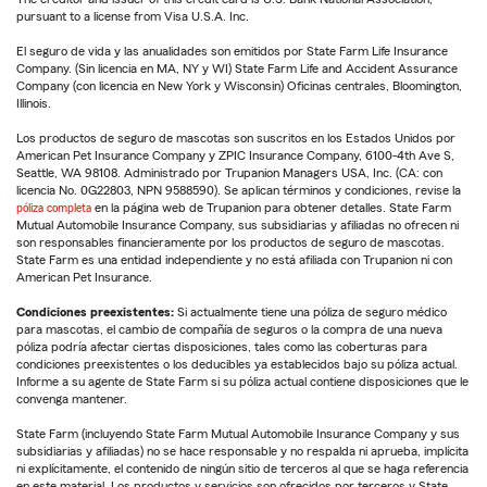
pursuant to a license from Visa U.S.A. Inc.
El seguro de vida y las anualidades son emitidos por State Farm Life Insurance
Company. (Sin licencia en MA, NY y WI) State Farm Life and Accident Assurance
Company (con licencia en New York y Wisconsin) Oficinas centrales, Bloomington,
Illinois.
Los productos de seguro de mascotas son suscritos en los Estados Unidos por
American Pet Insurance Company y ZPIC Insurance Company, 6100-4th Ave S,
Seattle, WA 98108. Administrado por Trupanion Managers USA, Inc. (CA: con
licencia No. 0G22803, NPN 9588590). Se aplican términos y condiciones, revise la
póliza completa
en la página web de Trupanion para obtener detalles. State Farm
Mutual Automobile Insurance Company, sus subsidiarias y afiliadas no ofrecen ni
son responsables financieramente por los productos de seguro de mascotas.
State Farm es una entidad independiente y no está afiliada con Trupanion ni con
American Pet Insurance.
Condiciones preexistentes:
Si actualmente tiene una póliza de seguro médico
para mascotas, el cambio de compañía de seguros o la compra de una nueva
póliza podría afectar ciertas disposiciones, tales como las coberturas para
condiciones preexistentes o los deducibles ya establecidos bajo su póliza actual.
Informe a su agente de State Farm si su póliza actual contiene disposiciones que le
convenga mantener.
State Farm (incluyendo State Farm Mutual Automobile Insurance Company y sus
subsidiarias y afiliadas) no se hace responsable y no respalda ni aprueba, implícita
ni explícitamente, el contenido de ningún sitio de terceros al que se haga referencia
en este material. Los productos y servicios son ofrecidos por terceros y State