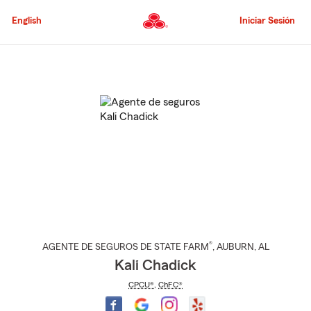
Pasar
al
English
Iniciar Sesión
contenido
principal
Comienzo
del
contenido
principal
®
AGENTE DE SEGUROS DE STATE FARM
,
AUBURN
, AL
Kali Chadick
CPCU®
,
ChFC®