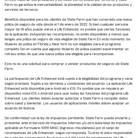
Farm no garantiza la mercantabilidad, la idoneidad ni la calidad de los productos y
servicios de terceros.
Beneficio disponible para los clientes de State Farm que han comprado una nueva
póliza de seguro de vida desde el 1 de enero de 2022. Si bien cualquier persona
mayor de 18 años puede unirse a Life Enhanced, es posible que ciertas funciones
de la aplicación, incluyendo las recompensas, no estén disponibles a menos que
tengas una póliza de seguro de vida elegible de State Farm.En este momento, los
titulares de póliza en Florida y New York no son elegibles para el programa
completo.Ten en cuenta que algunos titulares de póliza pueden experimentar un
retraso antes de que una nueva póliza sea elegible para recompensas.
Esto no es una solicitud para comprar o vender productos de seguros de State
Farm.
La participación de Life Enhanced está sujeta a la elegibilidad del programa y varía
según el estado. Sujeto a los términos y condiciones del acuerdo. La aplicación Life
Enhanced está disponible para Android e iOS. Es posible que se requiera un
dispositivo móvil iOS o Android para usar todas las funciones del programa Life
Enhanced. Los clientes deben aceptar autorizar a State Farm a recopilar datos
sobre salud y bienestar. Los usuarios de aplicaciones móviles deben aceptar un
acuerdo de licencia.
De conformidad con la ley de impuestos pertinente, State Farm puede enviarte y
presentar ante el Servicio de Impuestos Internos y/u otra autoridad de impuestos
aplicable un Formulario 1099-MISC (ingresos misceláneos) por el canje de
recompensas de Life Enhanced, según corresponda. Tú eres el único responsable
de cualquier consecuencia fiscal que surja del canje de recompensas de Life