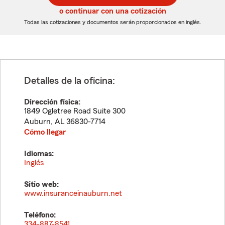
5
5
o continuar con una cotización
dígitos
dígitos
Todas las cotizaciones y documentos serán proporcionados en inglés.
Detalles de la oficina:
Dirección física:
1849 Ogletree Road Suite 300
Auburn
,
AL
36830-7714
Cómo llegar
Idiomas:
Inglés
Sitio web:
www.insuranceinauburn.net
Teléfono:
334-887-8541