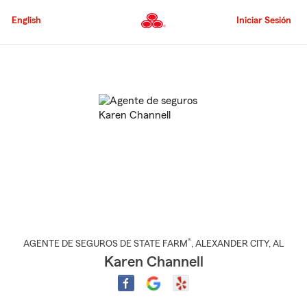
Pasar
al
English
Iniciar Sesión
contenido
principal
Comienzo
del
contenido
principal
®
AGENTE DE SEGUROS DE STATE FARM
,
ALEXANDER CITY
, AL
Karen Channell