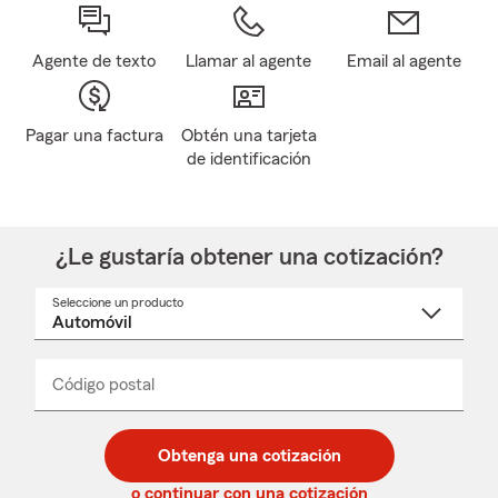
Agente de texto
Llamar al agente
Email al agente
Pagar una factura
Obtén una tarjeta
de identificación
¿Le gustaría obtener una cotización?
Seleccione un producto
Seleccione
un
nombre
de
producto
del
Código postal
Ingresa
Ingresa
_____
menú
un
un
desplegable
código
código
postal
postal
Obtenga una cotización
de
de
5
5
o continuar con una cotización