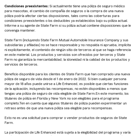
Condiciones preexistentes:
Si actualmente tiene una póliza de seguro médico
para mascotas, el cambio de compañía de seguros o la compra de una nueva
póliza podría afectar ciertas disposiciones, tales como las coberturas para
condiciones preexistentes o los deducibles ya establecidos bajo su póliza actual.
Informe a su agente de State Farm si su póliza actual contiene disposiciones que le
convenga mantener.
State Farm (incluyendo State Farm Mutual Automobile Insurance Company y sus
subsidiarias y afiliadas) no se hace responsable y no respalda ni aprueba, implícita
ni explícitamente, el contenido de ningún sitio de terceros al que se haga referencia
en este material. Los productos y servicios son ofrecidos por terceros y State
Farm no garantiza la mercantabilidad, la idoneidad ni la calidad de los productos y
servicios de terceros.
Beneficio disponible para los clientes de State Farm que han comprado una nueva
póliza de seguro de vida desde el 1 de enero de 2022. Si bien cualquier persona
mayor de 18 años puede unirse a Life Enhanced, es posible que ciertas funciones
de la aplicación, incluyendo las recompensas, no estén disponibles a menos que
tengas una póliza de seguro de vida elegible de State Farm.En este momento, los
titulares de póliza en Florida y New York no son elegibles para el programa
completo.Ten en cuenta que algunos titulares de póliza pueden experimentar un
retraso antes de que una nueva póliza sea elegible para recompensas.
Esto no es una solicitud para comprar o vender productos de seguros de State
Farm.
La participación de Life Enhanced está sujeta a la elegibilidad del programa y varía