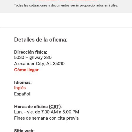
dígitos
dígitos
Todas las cotizaciones y documentos serán proporcionados en inglés.
Detalles de la oficina:
Dirección física:
5030 Highway 280
Alexander City
,
AL
35010
Cómo llegar
Idiomas:
Inglés
Español
Horas de oficina (
CST
):
Lun. - vie. de 7:30 AM a 5:00 PM
Fines de semana con cita previa
Sitio web: