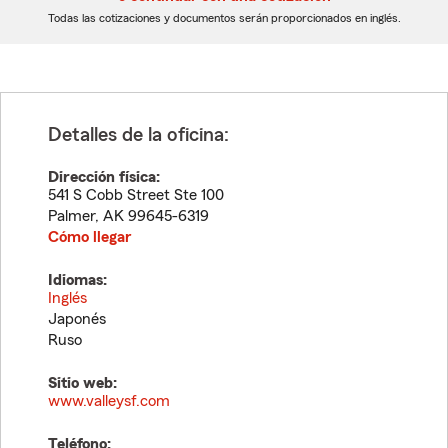
dígitos
dígitos
Todas las cotizaciones y documentos serán proporcionados en inglés.
Detalles de la oficina:
Dirección física:
541 S Cobb Street Ste 100
Palmer
,
AK
99645-6319
Cómo llegar
Idiomas:
Inglés
Japonés
Ruso
Sitio web:
www.valleysf.com
Teléfono: