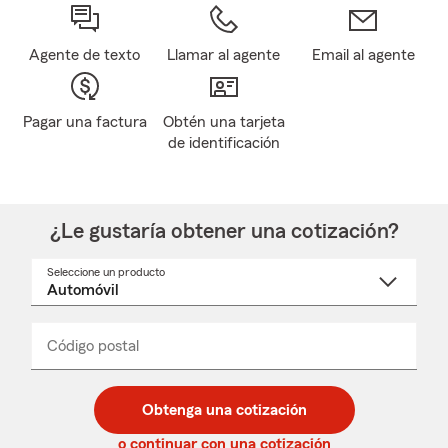
Agente de texto
Llamar al agente
Email al agente
Pagar una factura
Obtén una tarjeta
de identificación
¿Le gustaría obtener una cotización?
Seleccione un producto
Seleccione
un
nombre
de
producto
del
Código postal
Ingresa
Ingresa
_____
menú
un
un
desplegable
código
código
postal
postal
Obtenga una cotización
de
de
5
5
o continuar con una cotización