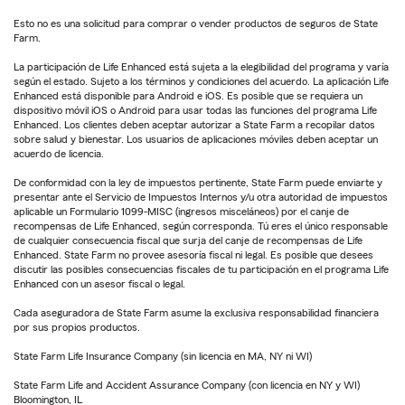
Esto no es una solicitud para comprar o vender productos de seguros de State
Farm.
La participación de Life Enhanced está sujeta a la elegibilidad del programa y varía
según el estado. Sujeto a los términos y condiciones del acuerdo. La aplicación Life
Enhanced está disponible para Android e iOS. Es posible que se requiera un
dispositivo móvil iOS o Android para usar todas las funciones del programa Life
Enhanced. Los clientes deben aceptar autorizar a State Farm a recopilar datos
sobre salud y bienestar. Los usuarios de aplicaciones móviles deben aceptar un
acuerdo de licencia.
De conformidad con la ley de impuestos pertinente, State Farm puede enviarte y
presentar ante el Servicio de Impuestos Internos y/u otra autoridad de impuestos
aplicable un Formulario 1099-MISC (ingresos misceláneos) por el canje de
recompensas de Life Enhanced, según corresponda. Tú eres el único responsable
de cualquier consecuencia fiscal que surja del canje de recompensas de Life
Enhanced. State Farm no provee asesoría fiscal ni legal. Es posible que desees
discutir las posibles consecuencias fiscales de tu participación en el programa Life
Enhanced con un asesor fiscal o legal.
Cada aseguradora de State Farm asume la exclusiva responsabilidad financiera
por sus propios productos.
State Farm Life Insurance Company (sin licencia en MA, NY ni WI)
State Farm Life and Accident Assurance Company (con licencia en NY y WI)
Bloomington, IL