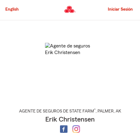
Pasar
al
English
Iniciar Sesión
contenido
principal
Comienzo
del
contenido
principal
®
AGENTE DE SEGUROS DE STATE FARM
,
PALMER
, AK
Erik Christensen