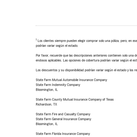
1
Los clientes siempre pueden elegir comprar solo una póliza, pero, en ese
podrían variar según el estado.
Por favor, recuerde que las descripciones anteriores contienen solo una de
endosos aplicables. Las opciones de cobertura podrían variar según el es
Los descuentos y su disponibilidad podrían variar según el estado y los re
State Farm Mutual Automobile Insurance Company
State Farm Indemnity Company
Bloomington, IL
State Farm County Mutual Insurance Company of Texas
Richardson, TX
State Farm Fire and Casualty Company
State Farm General Insurance Company
Bloomington, IL
State Farm Florida Insurance Company