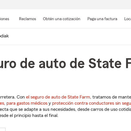
Pasar
al
siones
Reclamos
Obtén una cotización
Paga una factura
Loc
contenido
principal
diak
ro de auto de State 
arretera. Con
el seguro de auto de State Farm
, tratamos de mant
es
,
para gastos médicos
y
protección contra conductores sin seg
cta que se adapte a sus necesidades, desde carros de uso cotidian
de el principio hasta el final.