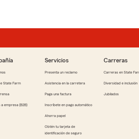
añía
Servicios
Carreras
anos
Presenta un reclamo
Carreras en State Fa
e State Farm
Asistencia en la carretera
Diversidad e inclusión
Prensa
Paga una factura
Jubilados
 a empresa (B2B)
Inscríbete en pago automático
Ahorra papel
Obtén tu tarjeta de
identificación de seguro