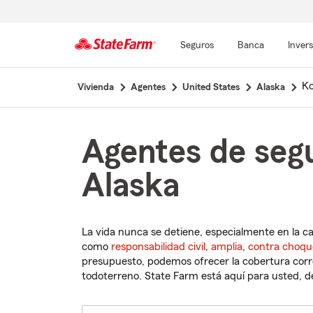
Seguros
Banca
Inver
Comienzo
Ko
Vivienda
Agentes
United States
Alaska
del
contenido
principal
Agentes de segu
Alaska
La vida nunca se detiene, especialmente en la c
como
responsabilidad civil
,
amplia
,
contra choqu
presupuesto, podemos ofrecer la cobertura corre
todoterreno. State Farm está aquí para usted, des