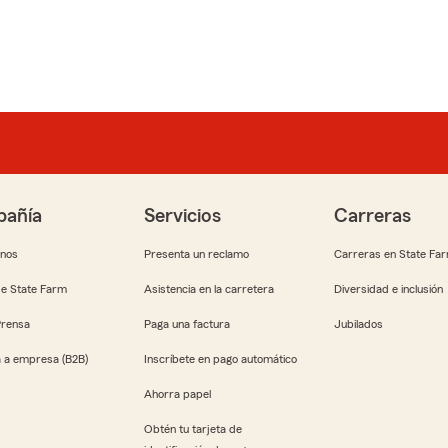
añía
Servicios
Carreras
anos
Presenta un reclamo
Carreras en State Fa
e State Farm
Asistencia en la carretera
Diversidad e inclusión
Prensa
Paga una factura
Jubilados
 a empresa (B2B)
Inscríbete en pago automático
Ahorra papel
Obtén tu tarjeta de