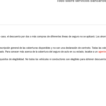
Todo sobre servicios bancario
 caso, el descuento por dos o más compras de diferentes líneas de seguro no se aplicará. Los ahorro
scripción general de las coberturas disponibles y no son una declaración de contrato. Todas las cober
tado. Para conocer más acerca de la cobertura del seguro de auto en su estado, localice a un
agente
quisitos de elegibilidad. No todos los vehículos ni conductores son elegibles para obtener descuento