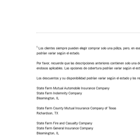
1
Los clientes siempre pueden elegir comprar solo una póliza, pero, en ese
podrían variar según el estado.
Por favor, recuerde que las descripciones anteriores contienen solo una de
endosos aplicables. Las opciones de cobertura podrían variar según el es
Los descuentos y su disponibilidad podrían variar según el estado y los re
State Farm Mutual Automobile Insurance Company
State Farm Indemnity Company
Bloomington, IL
State Farm County Mutual Insurance Company of Texas
Richardson, TX
State Farm Fire and Casualty Company
State Farm General Insurance Company
Bloomington, IL