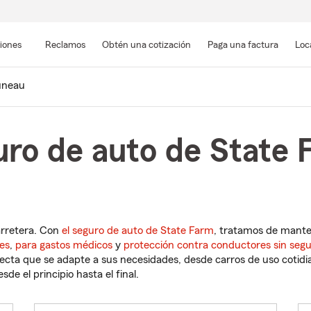
Pasar
al
siones
Reclamos
Obtén una cotización
Paga una factura
Loc
contenido
principal
uneau
uro de auto de State 
arretera. Con
el seguro de auto de State Farm
, tratamos de mant
es
,
para gastos médicos
y
protección contra conductores sin seg
cta que se adapte a sus necesidades, desde carros de uso cotidian
de el principio hasta el final.