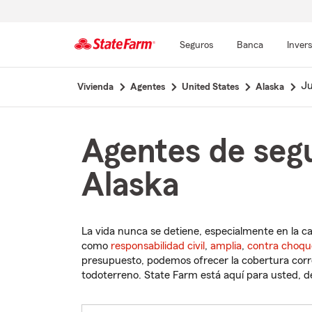
Seguros
Banca
Inver
Comienzo
J
Vivienda
Agentes
United States
Alaska
del
contenido
principal
Agentes de seg
Alaska
La vida nunca se detiene, especialmente en la c
como
responsabilidad civil
,
amplia
,
contra choqu
presupuesto, podemos ofrecer la cobertura corre
todoterreno. State Farm está aquí para usted, des