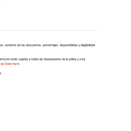
s
s, nombres de los descuentos, porcentajes, disponibilidad y elegibilidad
turas están sujetas a todas las disposiciones de la póliza y a los
 de State Farm
.
s.