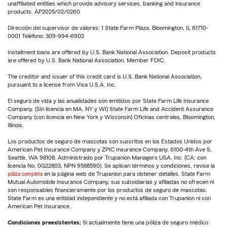
unaffiliated entities which provide advisory services, banking and insurance
products. AP2025/02/0260
Dirección del supervisor de valores: 1 State Farm Plaza, Bloomington, IL 61710-
0001 Teléfono: 309-994-6902
Installment loans are offered by U.S. Bank National Association. Deposit products
are offered by U.S. Bank National Association. Member FDIC.
The creditor and issuer of this credit card is U.S. Bank National Association,
pursuant to a license from Visa U.S.A. Inc.
El seguro de vida y las anualidades son emitidos por State Farm Life Insurance
Company. (Sin licencia en MA, NY y WI) State Farm Life and Accident Assurance
Company (con licencia en New York y Wisconsin) Oficinas centrales, Bloomington,
Illinois.
Los productos de seguro de mascotas son suscritos en los Estados Unidos por
American Pet Insurance Company y ZPIC Insurance Company, 6100-4th Ave S,
Seattle, WA 98108. Administrado por Trupanion Managers USA, Inc. (CA: con
licencia No. 0G22803, NPN 9588590). Se aplican términos y condiciones, revise la
póliza completa
en la página web de Trupanion para obtener detalles. State Farm
Mutual Automobile Insurance Company, sus subsidiarias y afiliadas no ofrecen ni
son responsables financieramente por los productos de seguro de mascotas.
State Farm es una entidad independiente y no está afiliada con Trupanion ni con
American Pet Insurance.
Condiciones preexistentes:
Si actualmente tiene una póliza de seguro médico