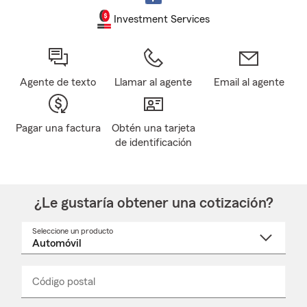
Investment Services
Agente de texto
Llamar al agente
Email al agente
Pagar una factura
Obtén una tarjeta
de identificación
¿Le gustaría obtener una cotización?
Seleccione un producto
Seleccione
un
nombre
de
producto
del
Código postal
Ingresa
Ingresa
_____
menú
un
un
desplegable
código
código