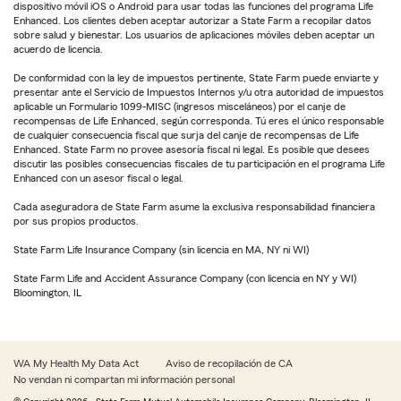
dispositivo móvil iOS o Android para usar todas las funciones del programa Life
Enhanced. Los clientes deben aceptar autorizar a State Farm a recopilar datos
sobre salud y bienestar. Los usuarios de aplicaciones móviles deben aceptar un
acuerdo de licencia.
De conformidad con la ley de impuestos pertinente, State Farm puede enviarte y
presentar ante el Servicio de Impuestos Internos y/u otra autoridad de impuestos
aplicable un Formulario 1099-MISC (ingresos misceláneos) por el canje de
recompensas de Life Enhanced, según corresponda. Tú eres el único responsable
de cualquier consecuencia fiscal que surja del canje de recompensas de Life
Enhanced. State Farm no provee asesoría fiscal ni legal. Es posible que desees
discutir las posibles consecuencias fiscales de tu participación en el programa Life
Enhanced con un asesor fiscal o legal.
Cada aseguradora de State Farm asume la exclusiva responsabilidad financiera
por sus propios productos.
State Farm Life Insurance Company (sin licencia en MA, NY ni WI)
State Farm Life and Accident Assurance Company (con licencia en NY y WI)
Bloomington, IL
WA My Health My Data Act
Aviso de recopilación de CA
No vendan ni compartan mi información personal