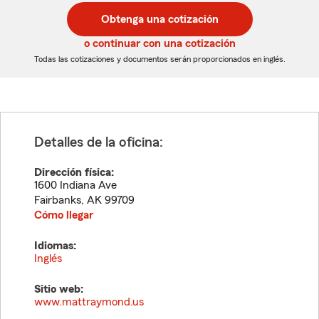
postal
postal
Obtenga una cotización
de
de
5
5
o continuar con una cotización
dígitos
dígitos
Todas las cotizaciones y documentos serán proporcionados en inglés.
Detalles de la oficina:
Dirección física:
1600 Indiana Ave
Fairbanks
,
AK
99709
Cómo llegar
Idiomas:
Inglés
Sitio web:
www.mattraymond.us