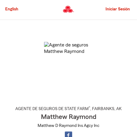
Pasar
al
English
Iniciar Sesión
contenido
principal
Comienzo
del
contenido
principal
®
AGENTE DE SEGUROS DE STATE FARM
,
FAIRBANKS
, AK
Matthew Raymond
Matthew D Raymond Ins Agcy Inc