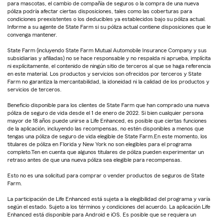
para mascotas, el cambio de compañía de seguros o la compra de una nueva
póliza podría afectar ciertas disposiciones, tales como las coberturas para
condiciones preexistentes o los deducibles ya establecidos bajo su póliza actual.
Informe a su agente de State Farm si su póliza actual contiene disposiciones que le
convenga mantener.
State Farm (incluyendo State Farm Mutual Automobile Insurance Company y sus
subsidiarias y afiliadas) no se hace responsable y no respalda ni aprueba, implícita
ni explícitamente, el contenido de ningún sitio de terceros al que se haga referencia
en este material. Los productos y servicios son ofrecidos por terceros y State
Farm no garantiza la mercantabilidad, la idoneidad ni la calidad de los productos y
servicios de terceros.
Beneficio disponible para los clientes de State Farm que han comprado una nueva
póliza de seguro de vida desde el 1 de enero de 2022. Si bien cualquier persona
mayor de 18 años puede unirse a Life Enhanced, es posible que ciertas funciones
de la aplicación, incluyendo las recompensas, no estén disponibles a menos que
tengas una póliza de seguro de vida elegible de State Farm.En este momento, los
titulares de póliza en Florida y New York no son elegibles para el programa
completo.Ten en cuenta que algunos titulares de póliza pueden experimentar un
retraso antes de que una nueva póliza sea elegible para recompensas.
Esto no es una solicitud para comprar o vender productos de seguros de State
Farm.
La participación de Life Enhanced está sujeta a la elegibilidad del programa y varía
según el estado. Sujeto a los términos y condiciones del acuerdo. La aplicación Life
Enhanced está disponible para Android e iOS. Es posible que se requiera un