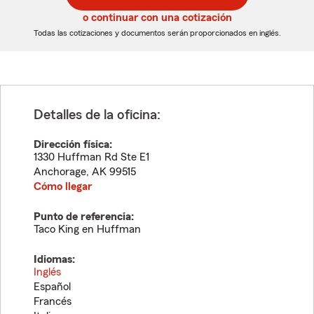
5
5
o continuar con una cotización
dígitos
dígitos
Todas las cotizaciones y documentos serán proporcionados en inglés.
Detalles de la oficina:
Dirección física:
1330 Huffman Rd Ste E1
Anchorage
,
AK
99515
Cómo llegar
Punto de referencia:
Taco King en Huffman
Idiomas:
Inglés
Español
Francés