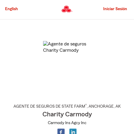
Pasar
al
English
Iniciar Sesión
contenido
principal
Comienzo
del
contenido
principal
®
AGENTE DE SEGUROS DE STATE FARM
,
ANCHORAGE
, AK
Charity Carmody
Carmody Ins Agcy Inc