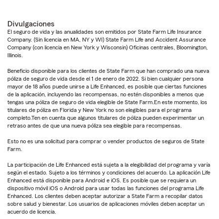
Divulgaciones
El seguro de vida y las anualidades son emitidos por State Farm Life Insurance
Company. (Sin licencia en MA, NY y WI) State Farm Life and Accident Assurance
Company (con licencia en New York y Wisconsin) Oficinas centrales, Bloomington,
Illinois.
Beneficio disponible para los clientes de State Farm que han comprado una nueva
póliza de seguro de vida desde el 1 de enero de 2022. Si bien cualquier persona
mayor de 18 años puede unirse a Life Enhanced, es posible que ciertas funciones
de la aplicación, incluyendo las recompensas, no estén disponibles a menos que
tengas una póliza de seguro de vida elegible de State Farm.En este momento, los
titulares de póliza en Florida y New York no son elegibles para el programa
completo.Ten en cuenta que algunos titulares de póliza pueden experimentar un
retraso antes de que una nueva póliza sea elegible para recompensas.
Esto no es una solicitud para comprar o vender productos de seguros de State
Farm.
La participación de Life Enhanced está sujeta a la elegibilidad del programa y varía
según el estado. Sujeto a los términos y condiciones del acuerdo. La aplicación Life
Enhanced está disponible para Android e iOS. Es posible que se requiera un
dispositivo móvil iOS o Android para usar todas las funciones del programa Life
Enhanced. Los clientes deben aceptar autorizar a State Farm a recopilar datos
sobre salud y bienestar. Los usuarios de aplicaciones móviles deben aceptar un
acuerdo de licencia.