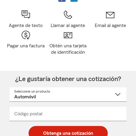
Agente de texto
Llamar al agente
Email al agente
Pagar una factura
Obtén una tarjeta
de identificación
¿Le gustaría obtener una cotización?
Seleccione un producto
Seleccione
un
nombre
de
producto
del
Código postal
Ingresa
Ingresa
_____
menú
un
un
desplegable
código
código
postal
postal
Obtenga una cotización
de
de