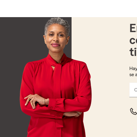
E
c
t
Hay
se 
C