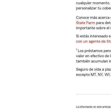
cualquier momento, s
personalizar tu cober
Conoce más acerca 
State Farm
para deta
importante sobre el 
Si estás interesado 
con un agente de St
Return
1
Los préstamos pendi
to
valor en efectivo de 
reference
también acumulan in
Seguro de vida a pla
excepto MT, NY, WI;
La información en este artícul