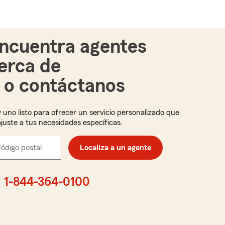
ncuentra agentes
erca de
i o contáctanos
 uno listo para ofrecer un servicio personalizado que
ajuste a tus necesidades específicas.
ódigo postal
Ingresa
Localiza a un agente
el
código
postal
1-844-364-0100
de
cinco
dígitos