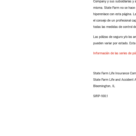
Company y sus subsidiarias y af
misma. State Farm no se hace re
hiperenlace con esta página. La
el consejo de un profesional ca
todas las medidas de control de
Las pólizas de seguro y/o los a
pueden variar por estado. Esta 
Información de las series de pól
State Farm Life Insurance Com
State Farm Life and Accident 
Bloomington, IL
SIRP-100.1