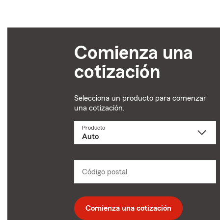
Comienza una
cotización
Selecciona un producto para comenzar
una cotización.
Producto
Selecciona
un
producto
name
from
dropdown
Código postal
Ingresa
un
código
postal
de
Comienza una cotización
5