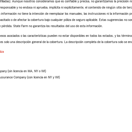
iliadas). Aunque nosotros consideramos que es confiable y precisa, no garantizamos la precisión ni l
sponsable y no endosa ni aprueba, implícita ni explícitamente, el contenido de ningún sitio de ter
 información no tiene la intención de reemplazar los manuales, las instrucciones ni la información pr
pacitado o de afectar la cobertura bajo cualquier póliza de seguro aplicable. Estas sugerencias no so
 pérdida. State Farm no garantiza los resultados del uso de esta información.
nexos asociados o las características pueden no estar disponibles en todos los estados, y los términos
es solo una descripción general de la cobertura. La descripción completa de la cobertura solo se enc
iza
pany (sin licencia en MA, NY o WI)
Assurance Company (con licencia en NY y WI)