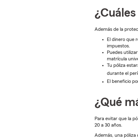
¿Cuáles 
Además de la protecc
El dinero que 
impuestos.
Puedes utiliza
matrícula unive
Tu póliza esta
durante el perí
El beneficio po
¿Qué má
Para evitar que la p
20 a 30 años.
Además, una póliza 