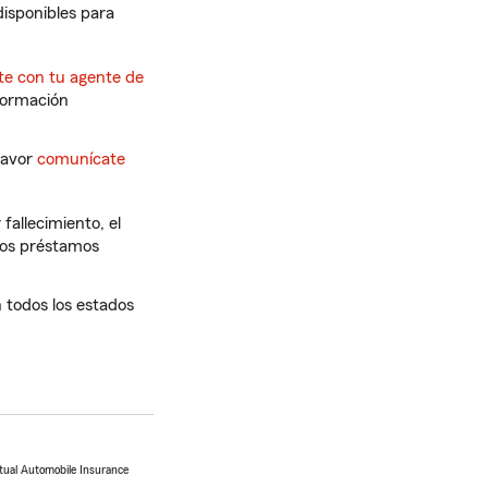
isponibles para
e con tu agente de
formación
favor
comunícate
fallecimiento, el
 Los préstamos
n todos los estados
tual Automobile Insurance