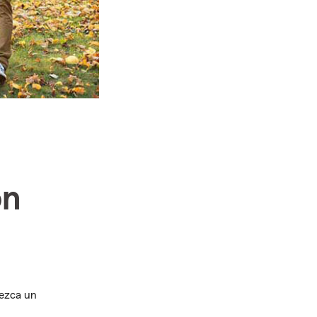
on
rezca un