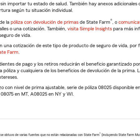
in importar tu estado de salud. También hay anexos adicionales d
tura según tu situación individual.
®
de la
póliza con devolución de primas
de State Farm
, o
comunícat
lles o una cotización. También,
visita Simple Insights
para más in
seguro de vida.
en una cotización de este tipo de producto de seguro de vida, por 
ate Farm
.
entes de pago y los retiros reducirán el beneficio garantizado por 
la póliza y cualquiera de los beneficios de devolución de la prima.
tereses.
zo con nivel de prima ajustable, serie de póliza 08025 disponible e
 08075 en MT, A08025 en NY y WI.
®
o se obtuvo de varias fuentes que no están relacionadas con State Farm
(incluyendo State Farm Mu