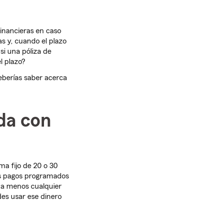
financieras en caso
s y, cuando el plazo
i una póliza de
l plazo?
deberías saber acerca
ida con
ma fijo de 20 o 30
 los pagos programados
ima menos cualquier
es usar ese dinero